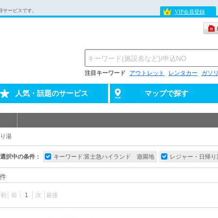
待サービスです。
VIP会員登録
注目キーワード
アウトレット
レンタカー
ガソ
人気・話題のサービス
マップで探す
り湯
選択中の条件：
キーワード:富士急ハイランド 遊園地
レジャー・日帰り
件
最初
前
1
次
最後