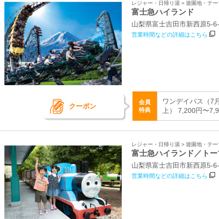
レジャー・日帰り湯 > 遊園地・テ
富士急ハイランド
山梨県富士吉田市新西原5‐6‐
営業時間などの詳細はこちら
ワンデイパス（7月
会員
クーポン
特典
上） 7,200円〜7,
レジャー・日帰り湯 > 遊園地・テ
富士急ハイランド／トー
山梨県富士吉田市新西原5-6
営業時間などの詳細はこちら