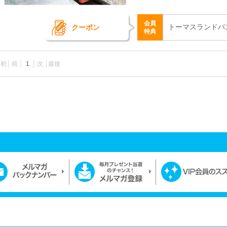
会員
トーマスランドパ
クーポン
特典
最初
前
1
次
最後