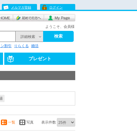
メルマガ登録
ログイン
ようこそ、会員様
検索
詳細検索
リン割引
りらくる
婚活
プレゼント
湯
一覧
写真
表示件数