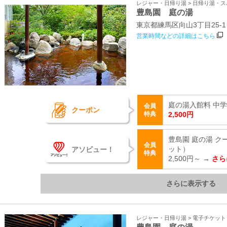
レジャー・日帰り湯 > 日帰り湯・
豊島園 庭の湯
東京都練馬区向山3丁目25-1
営業時間などの詳細はこちら
庭の湯入館料 中学生
会員
クーポン
特典
2,500円
豊島園 庭の湯 
会員
アソビュー！
ット）
特典
2,500円～ →
さら
さらに表示する
レジャー・日帰り湯 > 電子チケッ