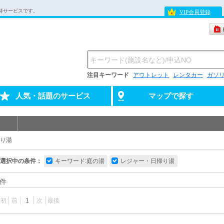
待サービスです。
VIP会員登録
注目キーワード
アウトレット
レンタカー
ガソ
人気・話題のサービス
マップで探す
り湯
選択中の条件：
キーワード:庭の湯
レジャー・日帰り湯
件
最初
前
1
次
最後