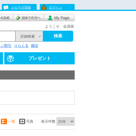
メルマガ登録
ログイン
ようこそ、会員様
検索
詳細検索
リン割引
りらくる
婚活
プレゼント
一覧
写真
表示件数