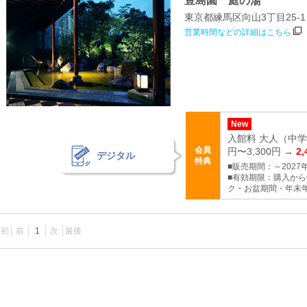
豊島園 庭の湯
東京都練馬区向山3丁目25-1
営業時間などの詳細はこちら
New
入館料 大人（中学
会員
円〜3,300円 →
2
デジタル
特典
■販売期間：～2027年
■有効期限：購入から
ク・お盆期間・年末年
最初
前
1
次
最後