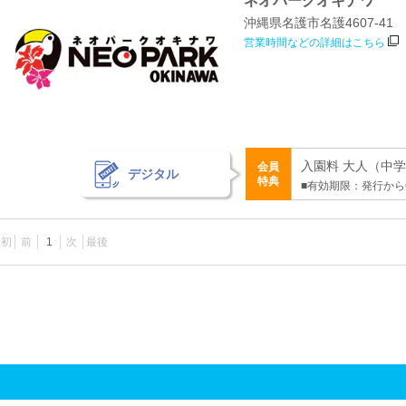
ネオパークオキナワ
沖縄県名護市名護4607‐41
営業時間などの詳細はこちら
入園料 大人（中学生
会員
デジタル
特典
■有効期限：発行から
最初
前
1
次
最後