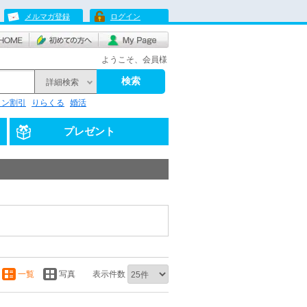
メルマガ登録
ログイン
ようこそ、会員様
検索
詳細検索
リン割引
りらくる
婚活
プレゼント
一覧
写真
表示件数