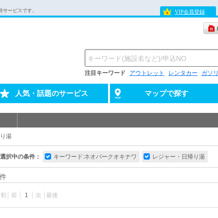
待サービスです。
VIP会員登録
注目キーワード
アウトレット
レンタカー
ガソ
人気・話題のサービス
マップで探す
り湯
選択中の条件：
キーワード:ネオパークオキナワ
レジャー・日帰り湯
件
最初
前
1
次
最後