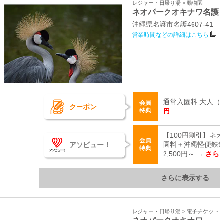
レジャー・日帰り湯 > 動物園
ネオパークオキナワ名護
沖縄県名護市名護4607‐41
営業時間などの詳細はこちら
通常入園料 大人（中
会員
クーポン
特典
円
【100円割引】
会員
アソビュー！
園料＋沖縄軽便鉄
特典
2,500円～ →
さら
さらに表示する
レジャー・日帰り湯 > 電子チケッ