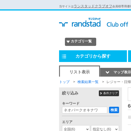
ランスタッドクラブオフ
当サイトは
会員様専用優
カテゴリ一覧
カテゴリから探す
リスト表示
マップ表示
トップ
検索結果一覧
レジャー・日帰
絞り込み
条件クリア
キーワード
6
検索
エリア
全国
(6)
指定なし
(6)