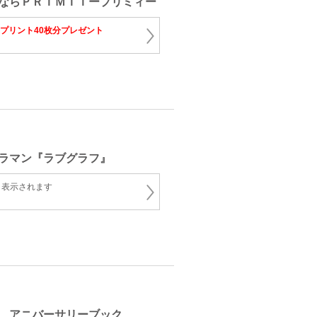
ならＰＲＩＭＩＩープリミィー
真プリント40枚分プレゼント
ラマン『ラブグラフ』
と表示されます
 アニバーサリーブック