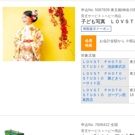
申込No. 5087839 東京都/神奈
育児サービス > ベビー用品
子ども写真 ＬＯＶＳＴ
画面提示クーポン
会員
お会計金額から ※税込
特典
対象店舗
ＬＯＶＳＴ ＰＨＯＴＯ
東
ＳＴＵＤＩＯ 池袋東武店
ＬＯＶＳＴ ＰＨＯＴＯ
東京
ＳＴＵＤＩＯ 勝どきリバ
ーサイド店
ＬＯＶＳＴ ＰＨＯＴＯ
東京
ＳＴＵＤＩＯ ガーデン西
18
葛西店
申込No. 7006422 全国
育児サービス > ベビー用品