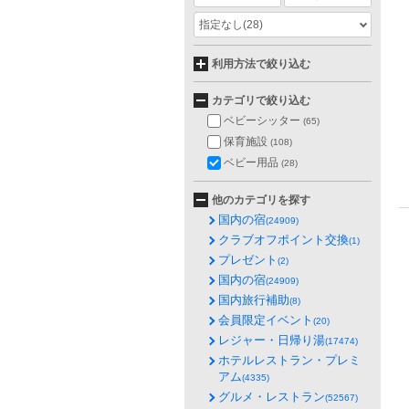
指定なし
(28)
利用方法で絞り込む
カテゴリで絞り込む
ベビーシッター
(65)
保育施設
(108)
ベビー用品
(28)
他のカテゴリを探す
国内の宿
(24909)
クラブオフポイント交換
(1)
プレゼント
(2)
国内の宿
(24909)
国内旅行補助
(8)
会員限定イベント
(20)
レジャー・日帰り湯
(17474)
ホテルレストラン・プレミ
アム
(4335)
グルメ・レストラン
(52567)