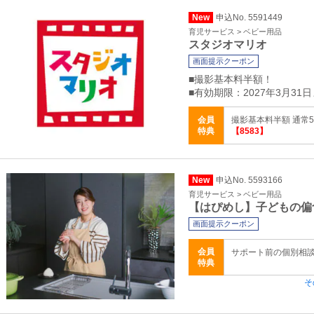
New
申込No. 5591449
育児サービス > ベビー用品
スタジオマリオ
画面提示クーポン
■撮影基本料半額！
■有効期限：2027年3月31
会員
撮影基本料半額 通常5,
特典
【8583】
New
申込No. 5593166
育児サービス > ベビー用品
【はぴめし】子どもの偏
画面提示クーポン
会員
サポート前の個別相
特典
そ