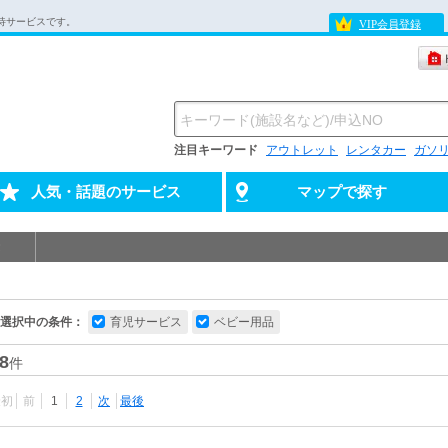
待サービスです。
VIP会員登録
注目キーワード
アウトレット
レンタカー
ガソ
人気・話題のサービス
マップで探す
選択中の条件：
育児サービス
ベビー用品
8
件
最初
前
1
2
次
最後