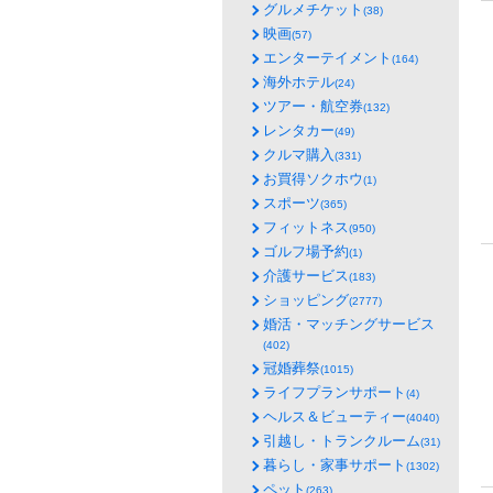
グルメチケット
(38)
映画
(57)
エンターテイメント
(164)
海外ホテル
(24)
ツアー・航空券
(132)
レンタカー
(49)
クルマ購入
(331)
お買得ソクホウ
(1)
スポーツ
(365)
フィットネス
(950)
ゴルフ場予約
(1)
介護サービス
(183)
ショッピング
(2777)
婚活・マッチングサービス
(402)
冠婚葬祭
(1015)
ライフプランサポート
(4)
ヘルス＆ビューティー
(4040)
引越し・トランクルーム
(31)
暮らし・家事サポート
(1302)
ペット
(263)