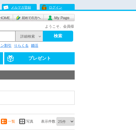
メルマガ登録
ログイン
ようこそ、会員様
検索
詳細検索
リン割引
りらくる
婚活
プレゼント
一覧
写真
表示件数