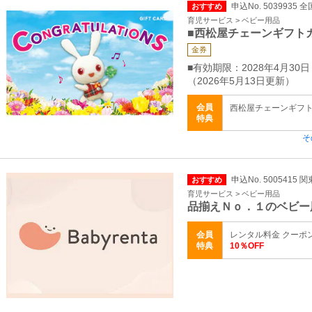
申込No. 5039935 全
おすすめ
育児サービス > ベビー用品
■西松屋チェーンギフト
金券
■有効期限：2028年4月30日
（2026年5月13日更新）
会員
西松屋チェーンギフトカ
特典
そ
申込No. 5005415 
おすすめ
育児サービス > ベビー用品
品揃えＮｏ．１のベビー
会員
レンタル料金 クーポンコ
特典
10％OFF