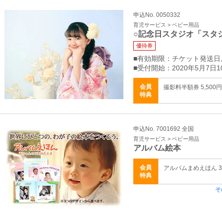
申込No. 0050332
育児サービス > ベビー用品
○記念日スタジオ「スタ
優待券
■有効期限：チケット発送日
■受付開始：2020年5月7日1
会員
撮影料半額券 5,500円
特典
申込No. 7001692 全国
育児サービス > ベビー用品
アルバム絵本
会員
アルバムまめえほん 3,
特典
そ