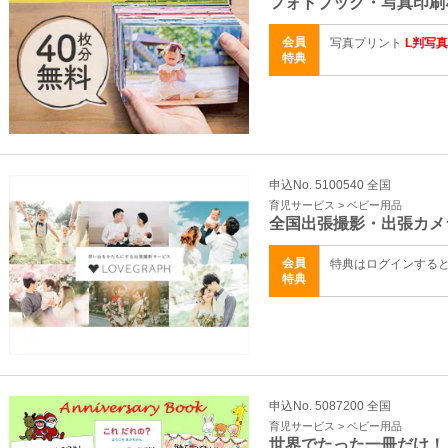
フォトブック・写真印刷
会員
写真プリント
L判写
特典
申込No. 5100540 全国
育児サービス > ベビー用品
全国出張撮影・出張カメ
会員
特典はログインする
特典
申込No. 5087200 全国
育児サービス > ベビー用品
世界でたった一冊だけ！