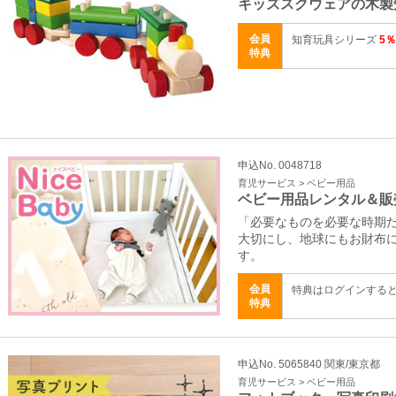
キッズスクウェアの木製
会員
知育玩具シリーズ
5％
特典
申込No. 0048718
育児サービス > ベビー用品
ベビー用品レンタル＆販
「必要なものを必要な時期
大切にし、地球にもお財布
す。
会員
特典はログインする
特典
申込No. 5065840 関東/東京都
育児サービス > ベビー用品