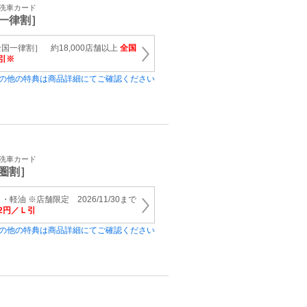
・洗車カード
一律割］
国一律割］ 約18,000店舗以上
全国
引※
の他の特典は商品詳細にてご確認ください
・洗車カード
圏割］
軽油 ※店舗限定 2026/11/30まで
2円／Ｌ引
の他の特典は商品詳細にてご確認ください