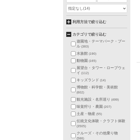
指定なし
(14)
利用方法で絞り込む
カテゴリで絞り込む
遊園地・テーマパーク・プー
ル
(383)
水族館
(190)
動物園
(165)
展望台・タワー・ロープウェ
イ
(112)
キッズランド
(14)
博物館・科学館・美術館
(602)
観光施設・名所巡り
(499)
味覚狩り・農園
(207)
土産・物産
(55)
伝統文化体験・クラフト体験
(3505)
クルーズ・その他乗り物
(586)