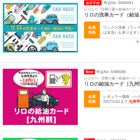
申込No. 5094041
おすすめ
レジャー・日帰り湯 > 給油カード
リロの洗車カード（給油
会員
ワックス洗車（ワッ
特典
は水洗いも承ります）
そ
New
申込No. 5586086
レジャー・日帰り湯 > 給油カード
リロの給油カード［九州
会員
レギュラー価格・ハイ
特典
2027/1/31まで
九州平