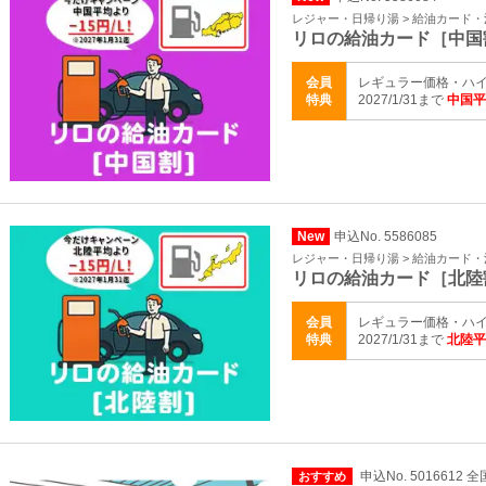
レジャー・日帰り湯 > 給油カード
リロの給油カード［中国
会員
レギュラー価格・ハイ
特典
2027/1/31まで
中国平
New
申込No. 5586085
レジャー・日帰り湯 > 給油カード
リロの給油カード［北陸
会員
レギュラー価格・ハイ
特典
2027/1/31まで
北陸平
申込No. 5016612 全
おすすめ