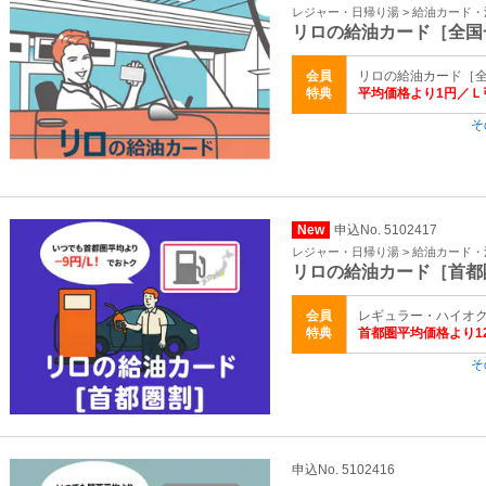
レジャー・日帰り湯 > 給油カード
リロの給油カード［全国
会員
リロの給油カード［全
特典
平均価格より1円／Ｌ
そ
New
申込No. 5102417
レジャー・日帰り湯 > 給油カード
リロの給油カード［首都
会員
レギュラー・ハイオク・
特典
首都圏平均価格より1
そ
申込No. 5102416