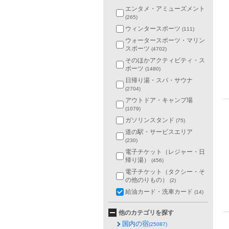
エンタメ・アミューズメント
(265)
ウィンタースポーツ
(111)
ウォータースポーツ・マリン
スポーツ
(4702)
そのほかアクティビティ・ス
ポーツ
(1480)
日帰り湯・スパ・サウナ
(2704)
アウトドア・キャンプ場
(1079)
ガソリンスタンド
(75)
道の駅・サービスエリア
(230)
電子チケット（レジャー・日
帰り湯）
(456)
電子チケット（タクシー・そ
の他のりもの）
(2)
給油カード・洗車カード
(14)
他のカテゴリを探す
国内の宿
(25087)