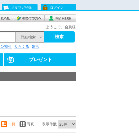
メルマガ登録
ログイン
ようこそ、会員様
検索
詳細検索
リン割引
りらくる
婚活
プレゼント
一覧
写真
表示件数