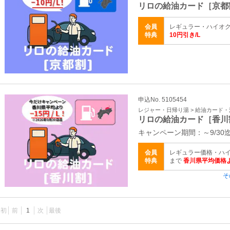
リロの給油カード［京都
会員
レギュラー・ハイオク
特典
10円引き/L
申込No. 5105454
レジャー・日帰り湯 > 給油カード
リロの給油カード［香川
キャンペーン期間：～9/30
会員
レギュラー価格・ハイ
特典
まで
香川県平均価格よ
そ
最初
前
1
次
最後