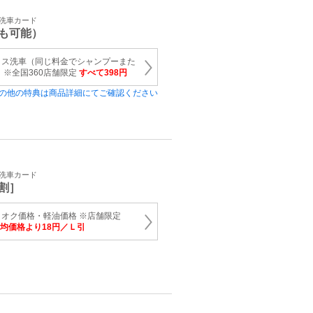
・洗車カード
も可能）
クス洗車（同じ料金でシャンプーまた
 ※全国360店舗限定
すべて398円
の他の特典は商品詳細にてご確認ください
・洗車カード
割］
オク価格・軽油価格 ※店舗限定
均価格より18円／Ｌ引