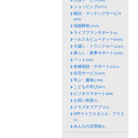
(183)
ショッピング
(2777)
婚活・マッチングサービス
(402)
冠婚葬祭
(1015)
ライフプランサポート
(4)
ヘルス＆ビューティー
(4040)
引越し・トランクルーム
(31)
暮らし・家事サポート
(1302)
ペット
(263)
各種相談・サポート
(1211)
住宅サービス
(295)
学ぶ・趣味
(1766)
こどもの学び
(597)
ビジネスサポート
(889)
お祝い制度
(7)
クラブオフアプリ
(1)
VIPライフスタイル・プラス
(1)
みんなの活用術
(1)