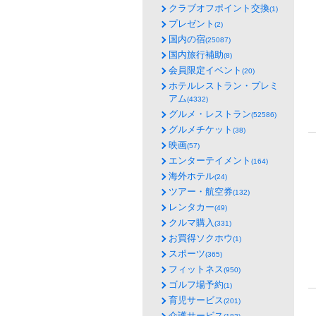
クラブオフポイント交換
(1)
プレゼント
(2)
国内の宿
(25087)
国内旅行補助
(8)
会員限定イベント
(20)
ホテルレストラン・プレミ
アム
(4332)
グルメ・レストラン
(52586)
グルメチケット
(38)
映画
(57)
エンターテイメント
(164)
海外ホテル
(24)
ツアー・航空券
(132)
レンタカー
(49)
クルマ購入
(331)
お買得ソクホウ
(1)
スポーツ
(365)
フィットネス
(950)
ゴルフ場予約
(1)
育児サービス
(201)
介護サービス