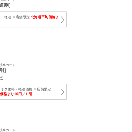
道割］
・軽油 ※店舗限定
北海道平均価格よ
・洗車カード
割］
迄
オク価格・軽油価格 ※店舗限定
価格より10円／Ｌ引
・洗車カード