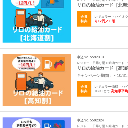
リロの給油カード［北海
会員
レギュラー・ハイオク
特典
り12円／Ｌ引
申込No. 5592313
レジャー・日帰り湯 > 給油カード
リロの給油カード［高知
キャンペーン期間：～10/31
会員
レギュラー価格・ハイ
特典
10/31まで
高知県平均
申込No. 5592324
レジャー・日帰り湯 > 給油カード