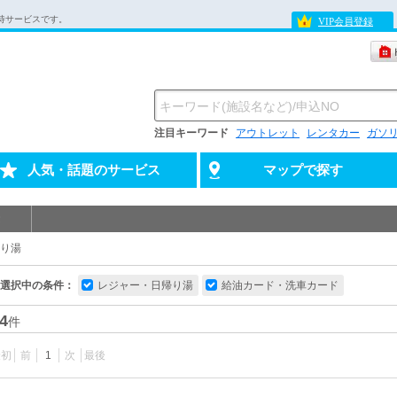
待サービスです。
VIP会員登録
注目キーワード
アウトレット
レンタカー
ガソ
人気・話題のサービス
マップで探す
り湯
選択中の条件：
レジャー・日帰り湯
給油カード・洗車カード
4
件
最初
前
1
次
最後