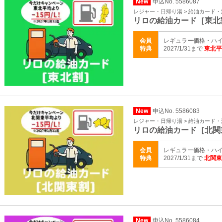
New
申込No. 5586087
レジャー・日帰り湯 > 給油カード
リロの給油カード［東北
会員
レギュラー価格・ハイ
特典
2027/1/31まで
東北平
New
申込No. 5586083
レジャー・日帰り湯 > 給油カード
リロの給油カード［北関
会員
レギュラー価格・ハイ
特典
2027/1/31まで
北関東
New
申込No. 5586084