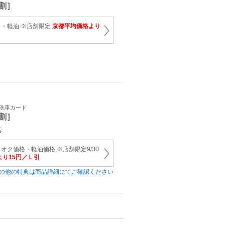
割］
・軽油 ※店舗限定
京都平均価格より
・洗車カード
割］
迄
オク価格・軽油価格 ※店舗限定9/30
り15円／Ｌ引
の他の特典は商品詳細にてご確認ください