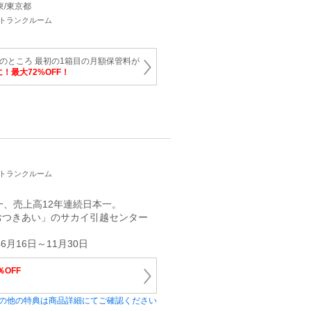
関東/東京都
・トランクルーム
円のところ 最初の1箱目の月額保管料が
に！最大72%OFF！
・トランクルーム
一、売上高12年連続日本一。
おつきあい」のサカイ引越センター
6月16日～11月30日
％OFF
の他の特典は商品詳細にてご確認ください