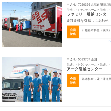
申込No. 7020366 北海道/関東
引越し・トランクルーム > 引越し
ファミリー引越センター
多種多様な引越しにあわせ
会員
引越基本料金（税抜）
特典
そ
申込No. 5083707 全国
引越し・トランクルーム > 引越し
アーク引越センター
会員
基本料金（陸上運送
特典