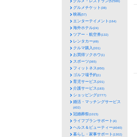
グルメ・レストラン
(52586)
グルメチケット
(38)
映画
(57)
エンターテイメント
(164)
海外ホテル
(24)
ツアー・航空券
(132)
レンタカー
(49)
クルマ購入
(331)
お買得ソクホウ
(1)
スポーツ
(365)
フィットネス
(950)
ゴルフ場予約
(1)
育児サービス
(201)
介護サービス
(183)
ショッピング
(2777)
婚活・マッチングサービス
(402)
冠婚葬祭
(1015)
ライフプランサポート
(4)
ヘルス＆ビューティー
(4040)
暮らし・家事サポート
(1302)