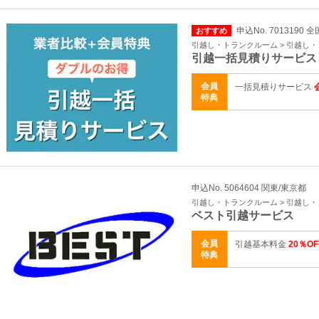
申込No. 7013190 全
おすすめ
引越し・トランクルーム > 引越し
引越一括見積りサービ
会員
一括見積りサービス
特典
申込No. 5064604 関東/東京都
引越し・トランクルーム > 引越し
ベスト引越サービス
会員
引越基本料金
20％OF
特典