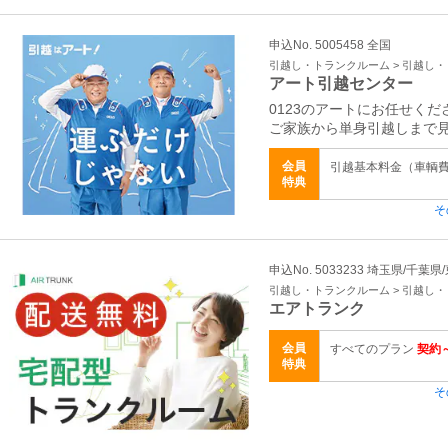
申込No. 5005458 全国
引越し・トランクルーム > 引越し
アート引越センター
0123のアートにお任せくだ
ご家族から単身引越しまで
会員
引越基本料金（車輌
特典
そ
申込No. 5033233 埼玉県/千葉
引越し・トランクルーム > 引越し
エアトランク
会員
すべてのプラン
契約～
特典
そ