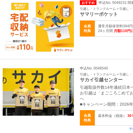
申込No. 5049231 
おすすめ
引越し・トランクルーム > 引越し
サマリーポケット
会員
通常月額保管料394
特典
24ヶ月間
月額110円
申込No. 0048540
引越し・トランクルーム > 引越し
サカイ引越センター
引越取扱件数14年連続日本
お引越は「まごころこめて
へ
■キャンペーン期間：2026年
会員
基本料金（税抜）
30
特典
そ