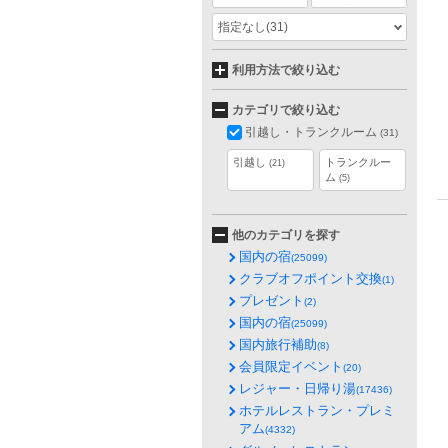
指定なし
(31)
利用方法で絞り込む
カテゴリで絞り込む
引越し・トランクルーム
(31)
引越し
トランクルー
(21)
ム
(5)
他のカテゴリを探す
国内の宿
(25099)
クラブオフポイント交換
(1)
プレゼント
(2)
国内の宿
(25099)
国内旅行補助
(8)
会員限定イベント
(20)
レジャー・日帰り湯
(17436)
ホテルレストラン・プレミ
アム
(4332)