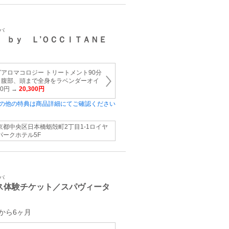
パ
 ｂｙ Ｌ’ＯＣＣＩＴＡＮＥ
アロマコロジー トリートメント90分
、腹部、頭まで全身をラベンダーオイ
00円 →
20,300円
の他の特典は商品詳細にてご確認ください
京都中央区日本橋蛎殻町2丁目1-1ロイヤ
パークホテル5F
パ
ス体験チケット／スパヴィータ
から6ヶ月