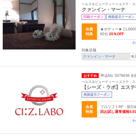
ヘルス＆ビューティー > エステ・ス
クァンイン・マーナ
印刷クーポン
画面提示クーポン
会員
★ボディー★ 11,0
特典
60分
20％OFF
そ
対象店舗
クァンイン・マーナ
埼
申込No. 5076636 全
おすすめ
ヘルス＆ビューティー > エステ・ス
【シーズ・ラボ】エステ
画面提示クーポン
会員
プロリフトRF・肌引締
特典
回お試し通常価格5,50
そ