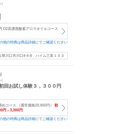
パ
00円 O2高濃度酸素アロマオイルコース
の他の特典は商品詳細にてご確認ください
玉県川口市川口4‐4‐8 ハイム三富１０３
国
パ
初回お試し体験３，３００円
めコース （通常価格20,900円）
初
0円→3,300円
の他の特典は商品詳細にてご確認ください