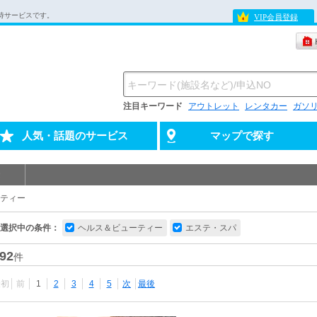
待サービスです。
VIP会員登録
注目キーワード
アウトレット
レンタカー
ガソ
人気・話題のサービス
マップで探す
ティー
選択中の条件：
ヘルス＆ビューティー
エステ・スパ
92
件
最初
前
1
2
3
4
5
次
最後