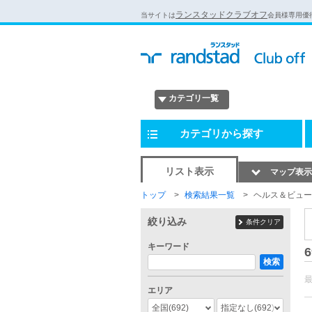
ランスタッドクラブオフ
当サイトは
会員様専用優
カテゴリ一覧
カテゴリから探す
リスト表示
マップ表示
トップ
検索結果一覧
ヘルス＆ビュー
絞り込み
条件クリア
キーワード
6
検索
エリア
全国
(692)
指定なし
(692)