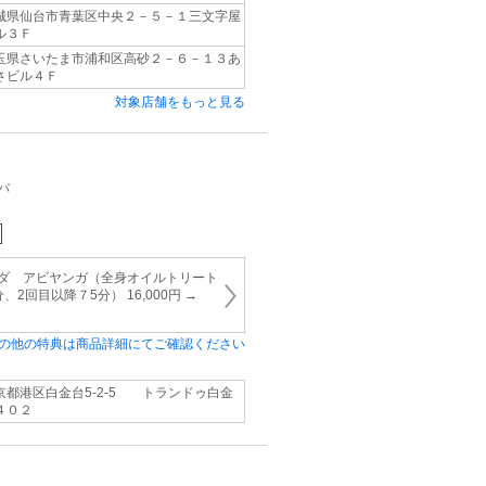
城県仙台市青葉区中央２－５－１三文字屋
ル３Ｆ
玉県さいたま市浦和区高砂２－６－１３あ
さビル４Ｆ
対象店舗をもっと見る
パ
ーダ アビヤンガ（全身オイルトリート
2回目以降７5分） 16,000円 →
の他の特典は商品詳細にてご確認ください
京都港区白金台5‐2‐5 トランドゥ白金
４０２