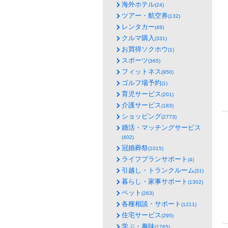
海外ホテル
(24)
ツアー・航空券
(132)
レンタカー
(49)
クルマ購入
(331)
お買得ソクホウ
(1)
スポーツ
(365)
フィットネス
(950)
ゴルフ場予約
(1)
育児サービス
(201)
介護サービス
(183)
ショッピング
(2773)
婚活・マッチングサービス
(402)
冠婚葬祭
(1015)
ライフプランサポート
(4)
引越し・トランクルーム
(31)
暮らし・家事サポート
(1302)
ペット
(263)
各種相談・サポート
(1211)
住宅サービス
(295)
学ぶ・趣味
(1765)