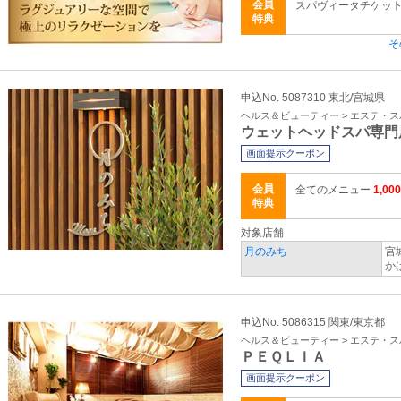
会員
スパヴィータチケット ブ
特典
そ
申込No. 5087310 東北/宮城県
ヘルス＆ビューティー > エステ・ス
ウェットヘッドスパ専門
画面提示クーポン
会員
全てのメニュー
1,00
特典
対象店舗
月のみち
宮
かば
申込No. 5086315 関東/東京都
ヘルス＆ビューティー > エステ・ス
ＰＥＱＬＩＡ
画面提示クーポン