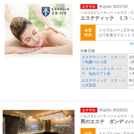
申込No. 5025730
おすすめ
ヘルス＆ビューティー > エステ・ス
エステティック ミス・
会員
トリプルバーンZ 3
特典
けで全身ダイエット 24
そ
対象店舗
エステティック ミス・パ
北
リ札幌パルコ店
コ8
エステティックミス・パ
宮
リ 仙台ロフト店
ト8
エステティック ミス・パ
埼
リ大宮店
パ
申込No. 5016522
おすすめ
ヘルス＆ビューティー > エステ・ス
男のエステ ダンディハ
会員
トリプルバーンZ 3