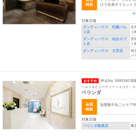
特典
けで全身ダイエット 24
そ
対象店舗
ダンディハウス 札幌パル
北
コ店
コ8
ダンディハウス 仙台ロフ
宮
ト店
ト8
ダンディハウス 大宮店
埼
パ
申込No. 5085340 
おすすめ
ヘルス＆ビューティー > エステ・ス
ベリンダ
会員
短期集中丸ごとケア60分
特典
対象店舗
ベリンダ銀座店
東