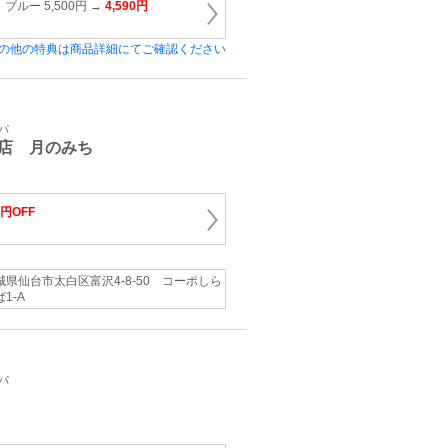
ルー 5,500円 →
4,590円
の他の特典は商品詳細にてご確認ください
パ
店 月のみち
0円OFF
城県仙台市太白区富沢4-8-50 コーポしら
1-A
パ