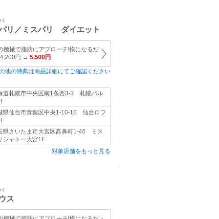
パ
パリ／ミスパリ ダイエット
つの機械で脂肪にアプローチ!横になるだ
,200円 →
5,500円
の他の特典は商品詳細にてご確認ください
海道札幌市中央区南1条西3-3 札幌パル
F
城県仙台市青葉区中央1-10-10 仙台ロフ
F
玉県さいたま市大宮区高鼻町1-46 ミス
リシャトー大宮1F
対象店舗をもっと見る
パ
ウス
つの機械で脂肪にアプローチ!横になるだ