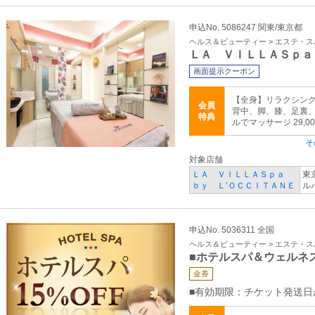
申込No. 5086247 関東/東京都
ヘルス＆ビューティー > エステ・ス
ＬＡ ＶＩＬＬＡＳｐａ
画面提示クーポン
【全身】リラクシング
会員
背中、脚、膝、足裏
特典
ルでマッサージ 29,0
そ
対象店舗
ＬＡ ＶＩＬＬＡＳｐａ
東
ｂｙ Ｌ’ＯＣＣＩＴＡＮＥ
ル
申込No. 5036311 全国
ヘルス＆ビューティー > エステ・ス
■ホテルスパ＆ウェルネ
金券
■有効期限：チケット発送日