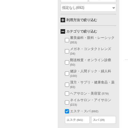
指定なし
(692)
利用方法で絞り込む
カテゴリで絞り込む
審美歯科・眼科・レーシック
(353)
メガネ・コンタクトレンズ
(34)
郵送検査・オンライン診療
(50)
健診・人間ドック・婦人科
(100)
漢方・サプリ・健康食品・薬
(93)
ヘアサロン・美容室
(579)
ネイルサロン・アイサロン
(223)
エステ・スパ
(692)
エステ
スパ
(641)
(29)