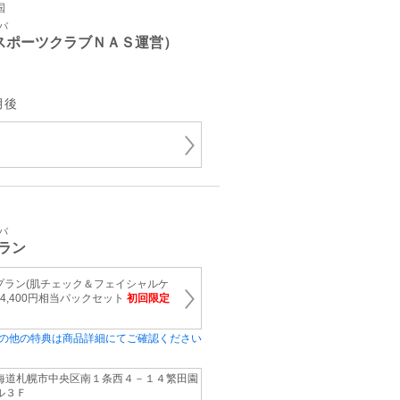
国
パ
スポーツクラブＮＡＳ運営）
～
月後
パ
ラン
プラン(肌チェック＆フェイシャルケ
～4,400円相当パックセット
初回限定
の他の特典は商品詳細にてご確認ください
海道札幌市中央区南１条西４－１４繁田園
ル３Ｆ