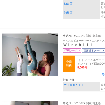
仙台店
宮
ビ
浦和店
埼
ず
申込No. 5010149 関東/東京都
ヘルス＆ビューティー > エステ・ス
Ｗｉｎｄｈｉｌｌ
印刷クーポン
画面提示クーポン
（1）アーユルヴェ
会員
メント）（初回は90分、
特典
8,000円
そ
対象店舗
Ｗｉｎｄｈｉｌｌ
東
台
申込No. 5013672 関東/埼玉県