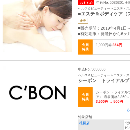
申込No. 5036301 全
おすすめ
ヘルス＆ビューティー > エステ・ス
■エステ＆ボディケア（
金券
■販売期間：2019年4月1日
■有効期限：発送日から6ヶ
会員
1,000円券
864円
特典
申込No. 5058050
ヘルス＆ビューティー > エステ・ス
シーボン トライアルプ
シーボン トライアル
会員
ア） 通常価格3,850
特典
3,500円 → 500円
そ
対象店舗
札幌店
北
ビ