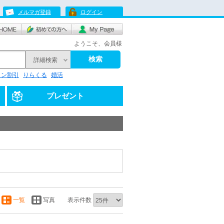
メルマガ登録
ログイン
ようこそ、会員様
検索
詳細検索
リン割引
りらくる
婚活
プレゼント
一覧
写真
表示件数