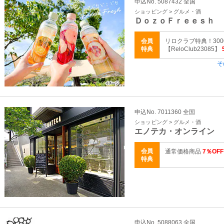
申込No. 5087432 全国
ショッピング > グルメ・酒
ＤｏｚｏＦｒｅｅｓｈ
会員
リロクラブ特典！30
特典
【ReloClub23085】
そ
申込No. 7011360 全国
ショッピング > グルメ・酒
エノテカ・オンライン
会員
通常価格商品
7％OFF
特典
申込No. 5088063 全国