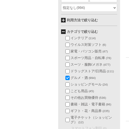
指定なし
(994)
利用方法で絞り込む
カテゴリで絞り込む
インテリア
(114)
ウイルス対策ソフト
(6)
家電・パソコン販売
(47)
スポーツ用品・自転車
(76)
スーツ・服飾/メガネ
(477)
ドラッグストア/日用品
(111)
グルメ・酒
(994)
ショッピングモール
(24)
こども用品
(45)
その他お買物優待
(536)
書籍・雑誌・電子書籍
(96)
ギフト・花・商品券
(235)
電子チケット（ショッピン
グ）
(12)
スマートフォン割引
(0)