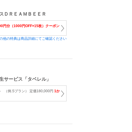
スＤＲＥＡＭＢＥＥＲ
000円分（1000円OFF×15枚）クーポン
の他の特典は商品詳細にてご確認ください
生サービス「タベレル」
（例.Sプラン） 定価180,000円
1か