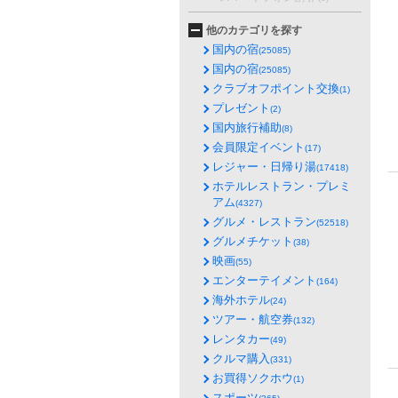
他のカテゴリを探す
国内の宿
(25085)
国内の宿
(25085)
クラブオフポイント交換
(1)
プレゼント
(2)
国内旅行補助
(8)
会員限定イベント
(17)
レジャー・日帰り湯
(17418)
ホテルレストラン・プレミ
アム
(4327)
グルメ・レストラン
(52518)
グルメチケット
(38)
映画
(55)
エンターテイメント
(164)
海外ホテル
(24)
ツアー・航空券
(132)
レンタカー
(49)
クルマ購入
(331)
お買得ソクホウ
(1)
スポーツ