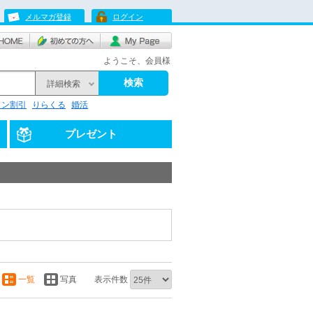
メルマガ登録
ログイン
ようこそ、会員様
検索
詳細検索
リン割引
りらくる
婚活
プレゼント
一覧
写真
表示件数