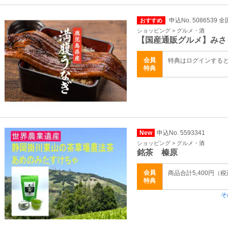
申込No. 5086539 全
おすすめ
ショッピング > グルメ・酒
【国産通販グルメ】みさ
会員
特典はログインする
特典
New
申込No. 5593341
ショッピング > グルメ・酒
銘茶 榛原
会員
商品合計5,400円
特典
そ