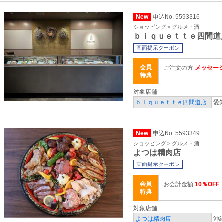
New
申込No. 5593316
ショッピング > グルメ・酒
ｂｉｑｕｅｔｔｅ四間道
画面提示クーポン
会員
ご注文の方
メッセー
特典
対象店舗
ｂｉｑｕｅｔｔｅ四間道店
愛
New
申込No. 5593349
ショッピング > グルメ・酒
よつは精肉店
画面提示クーポン
会員
お会計金額
10％OFF
特典
対象店舗
よつは精肉店
沖