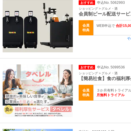
申込No. 5062993
おすすめ
ショッピング > グルメ・酒
会員制ビール配送サービ
会員
WEB申込で
合計15,
特典
そ
申込No. 5099536
おすすめ
ショッピング > グルメ・酒
【簡易社食】食の福利厚
会員
３か月有料トライアル 
特典
月無料トライアル