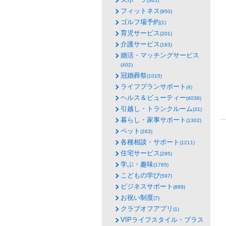
(365)
フィットネス
(950)
ゴルフ場予約
(1)
育児サービス
(201)
介護サービス
(183)
婚活・マッチングサービス
(402)
冠婚葬祭
(1015)
ライフプランサポート
(4)
ヘルス＆ビューティー
(4036)
引越し・トランクルーム
(31)
暮らし・家事サポート
(1302)
ペット
(263)
各種相談・サポート
(1211)
住宅サービス
(295)
学ぶ・趣味
(1765)
こどもの学び
(597)
ビジネスサポート
(889)
お祝い制度
(7)
クラブオフアプリ
(1)
VIPライフスタイル・プラス