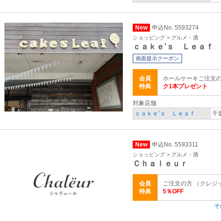
New
申込No. 5593274
ショッピング > グルメ・酒
ｃａｋｅ’ｓ Ｌｅａｆ
画面提示クーポン
会員
ホールケーキご注文
特典
ク1本プレゼント
対象店舗
ｃａｋｅ’ｓ Ｌｅａｆ
千
New
申込No. 5593311
ショッピング > グルメ・酒
Ｃｈａｌｅｕｒ
会員
ご注文の方 （クレジッ
特典
5％OFF
そ