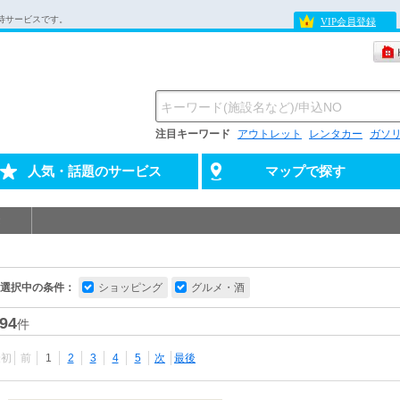
待サービスです。
VIP会員登録
注目キーワード
アウトレット
レンタカー
ガソ
人気・話題のサービス
マップで探す
選択中の条件：
ショッピング
グルメ・酒
94
件
最初
前
1
2
3
4
5
次
最後