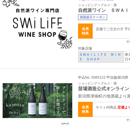
ショッピング > グルメ・酒
自然派ワイン ＳＷＡＩ
画面提示クーポン
会員
店舗でご注文の方 平
特典
そ
対象店舗
ＳＷＡＩＬＩＦＥ ＷＩＮ
東
Ｅ ＳＨＯＰ
日
申込No. 5065122 甲信越/新潟県
ショッピング > グルメ・酒
苗場酒造公式オンライ
新潟県津南町の地酒蔵より
会員
サイト内商品
定価より
特典
そ