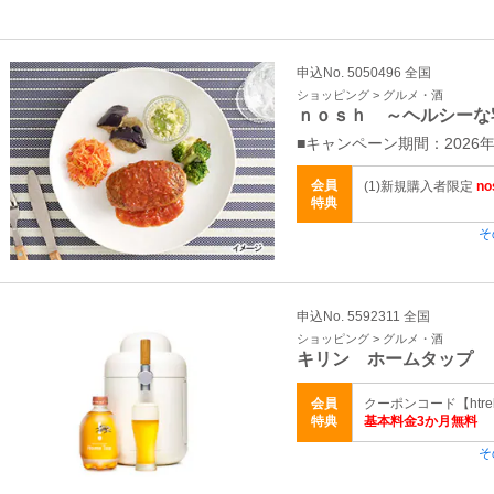
申込No. 5050496 全国
ショッピング > グルメ・酒
ｎｏｓｈ ～ヘルシーな
■キャンペーン期間：2026年
会員
(1)新規購入者限定
n
特典
そ
申込No. 5592311 全国
ショッピング > グルメ・酒
キリン ホームタップ
会員
クーポンコード【htrel
特典
基本料金3か月無料
そ