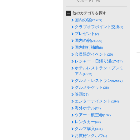
サポート）
(4)
他のカテゴリを探す
国内の宿
(24909)
クラブオフポイント交換
(1)
プレゼント
(2)
国内の宿
(24909)
国内旅行補助
(8)
会員限定イベント
(20)
レジャー・日帰り湯
(17474)
ホテルレストラン・プレミ
アム
(4335)
グルメ・レストラン
(52567)
グルメチケット
(38)
映画
(57)
エンターテイメント
(164)
海外ホテル
(24)
ツアー・航空券
(132)
レンタカー
(49)
クルマ購入
(331)
お買得ソクホウ
(1)