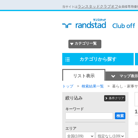
ランスタッドクラブオフ
当サイトは
会員様専用優
カテゴリ一覧
カテゴリから探す
リスト表示
マップ表示
トップ
検索結果一覧
暮らし・家事サ
絞り込み
条件クリア
キーワード
1
検索
エリア
全国
(109)
指定なし
(109)