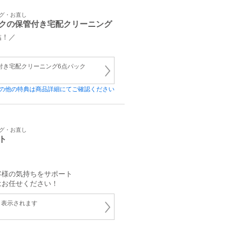
ング・お直し
クの保管付き宅配クリーニング
結！／
管付き宅配クリーニング6点パック
の他の特典は商品詳細にてご確認ください
ング・お直し
ト
！
客様の気持ちをサポート
はお任せください！
と表示されます