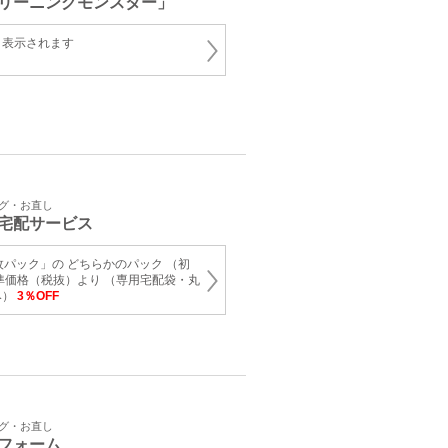
リーニングモンスター」
と表示されます
ング・お直し
宅配サービス
枚パック」の どちらかのパック （初
準価格（税抜）より （専用宅配袋・丸
み）
3％OFF
ング・お直し
フォーム