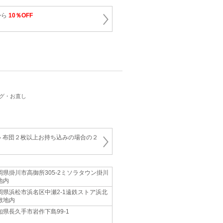
から
10％OFF
ング・お直し
 布団２枚以上お持ち込みの場合の２
岡県掛川市高御所305-2ミソラタウン掛川
地内
岡県浜松市浜名区中瀬2-1遠鉄ストア浜北
敷地内
知県長久手市岩作下島99-1