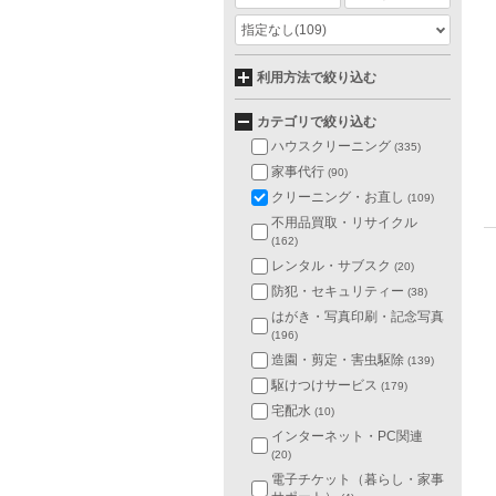
指定なし
(109)
利用方法で絞り込む
カテゴリで絞り込む
ハウスクリーニング
(335)
家事代行
(90)
クリーニング・お直し
(109)
不用品買取・リサイクル
(162)
レンタル・サブスク
(20)
防犯・セキュリティー
(38)
はがき・写真印刷・記念写真
(196)
造園・剪定・害虫駆除
(139)
駆けつけサービス
(179)
宅配水
(10)
インターネット・PC関連
(20)
電子チケット（暮らし・家事