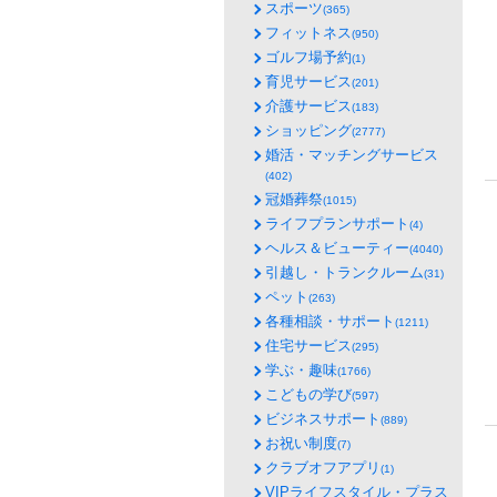
スポーツ
(365)
フィットネス
(950)
ゴルフ場予約
(1)
育児サービス
(201)
介護サービス
(183)
ショッピング
(2777)
婚活・マッチングサービス
(402)
冠婚葬祭
(1015)
ライフプランサポート
(4)
ヘルス＆ビューティー
(4040)
引越し・トランクルーム
(31)
ペット
(263)
各種相談・サポート
(1211)
住宅サービス
(295)
学ぶ・趣味
(1766)
こどもの学び
(597)
ビジネスサポート
(889)
お祝い制度
(7)
クラブオフアプリ
(1)
VIPライフスタイル・プラス