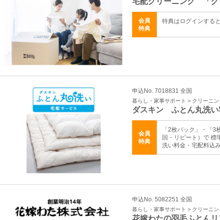
宅配クリーニング 「ク
会員
特典はログインする
特典
申込No. 7018831 全国
暮らし・家事サポート > クリーニ
ダスキン ふとん丸洗い
「2枚パック」・「3
会員
回・リピート）で 標
特典
洗い料金・宅配料込
申込No. 5082251 全国
暮らし・家事サポート > クリーニ
花嫁わたの羽毛ふとんリ