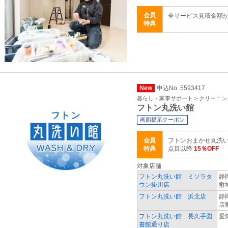
会員
全サービス見積金額
特典
New
申込No. 5593417
暮らし・家事サポート > クリーニ
フトン丸洗い館
画面提示クーポン
会員
フトンおまかせ丸洗い
特典
点目以降
15％OFF
対象店舗
フトン丸洗い館 ミソラタ
静
ウン掛川店
敷
フトン丸洗い館 浜北店
静
店
フトン丸洗い館 長久手図
愛
書館通り店