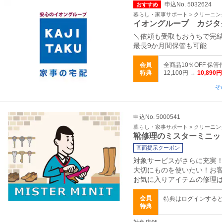
申込No. 5032624
おすすめ
暮らし・家事サポート > クリーニ
イオングループ カジタ
＼依頼も受取もおうちで完
最長9か月間保管も可能
会員
全商品10％OFF 保
特典
12,100円 →
10,890円
そ
申込No. 5000541
暮らし・家事サポート > クリーニ
靴修理のミスターミニッ
画面提示クーポン
対象サービスがさらに充実
大切にものを使いたい！お
お気に入りアイテムの修理
会員
特典はログインする
特典