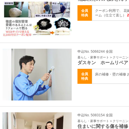
会員
クーポン利用で、 花
特典
ーム（仕立て直し）
申込No. 5066244 全国
暮らし・家事サポート > クリーニ
ダスキン ホームリペア
会員
床の補修・壁の補修 
特典
申込No. 5083154 全国
暮らし・家事サポート > クリーニ
住まいに関する傷を補修