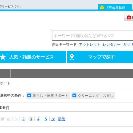
待サービスです。
VIP会員登録
注目キーワード
アウトレット
レンタカー
ガソ
人気・話題のサービス
マップで探す
ポート
選択中の条件：
暮らし・家事サポート
クリーニング・お直し
09
件
最初
前
1
2
3
4
5
次
最後