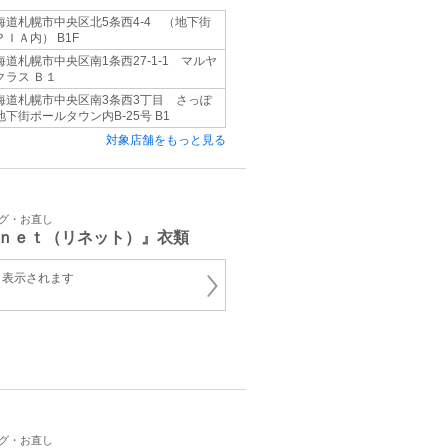
海道札幌市中央区北5条西4-4 （地下街
ＰＩＡ内） B1F
海道札幌市中央区南1条西27-1-1 マルヤ
クラス Ｂ１
海道札幌市中央区南3条西3丁目 さっぽ
地下街ポールタウン内B-25号 B1
対象店舗をもっと見る
ング・お直し
ｎｅｔ（リネット）』衣類
と表示されます
ング・お直し