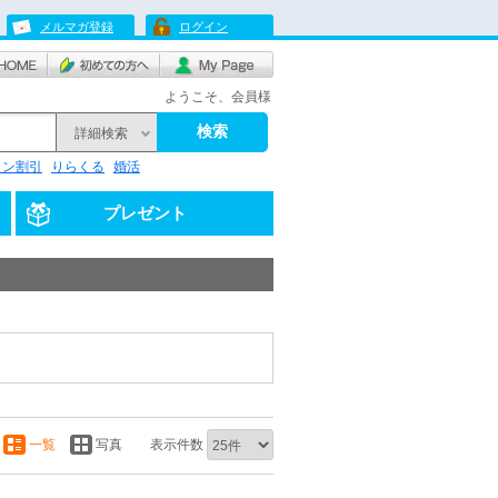
メルマガ登録
ログイン
ようこそ、会員様
検索
詳細検索
リン割引
りらくる
婚活
プレゼント
一覧
写真
表示件数