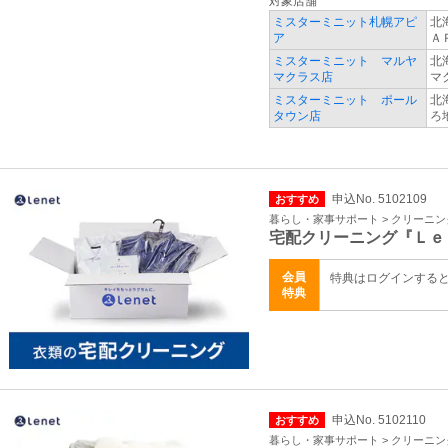
対象店舗
ミスターミニット札幌アピ
北
ア
Ａ
ミスターミニット マルヤ
北
マクラス店
マ
ミスターミニット ポール
北
タウン店
ろ
申込No. 5102109
おすすめ
暮らし・家事サポート > クリーニ
宅配クリーニング『Ｌｅ
会員
特典はログインする
特典
申込No. 5102110
おすすめ
暮らし・家事サポート > クリーニ