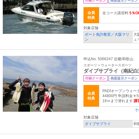
印刷クーポン
画面提示クーポン
会員
全コース講習料
5％O
特典
対象店舗
ボート免許教室／大阪マリ
大
ン
ュ
申込No. 5066247 近畿/和歌山
スポーツ > ウォータースポーツ
ダイブサプライ（南紀白
印刷クーポン
画面提示クーポン
PADIオープンウォー
会員
44800円 申請料金
特典
18ｍまで潜れます
講
そ
対象店舗
ダイブサプライ
和