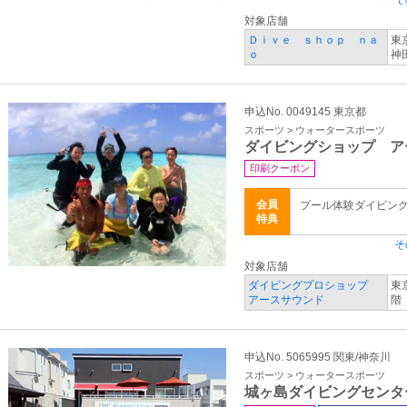
対象店舗
Ｄｉｖｅ ｓｈｏｐ ｎａ
東
ｏ
神
申込No. 0049145 東京都
スポーツ > ウォータースポーツ
ダイビングショップ ア
印刷クーポン
会員
プール体験ダイビング 1
特典
そ
対象店舗
ダイビングプロショップ
東
アースサウンド
階
申込No. 5065995 関東/神奈川
スポーツ > ウォータースポーツ
城ヶ島ダイビングセンタ