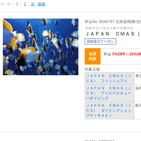
最初
前
1
2
次
最後
申込No. 0048797 北海道/関東/
スポーツ > ウォータースポーツ
ＪＡＰＡＮ ＣＭＡＳ（
画面提示クーポン
会員
料金
5%OFF～15%O
特典
対象店舗
ＪＡＰＡＮ ＣＭＡＳ（Ｊ
東
ＣＳ） フィッシュアイ
ＪＡＰＡＮ ＣＭＡＳ（Ｊ
福
ＣＳ） アイビースキュー
バダイビング
ＪＡＰＡＮ ＣＭＡＳ（Ｊ
岐
ＣＳ） ダイビングショッ
プＨＩＲＡＫＩ