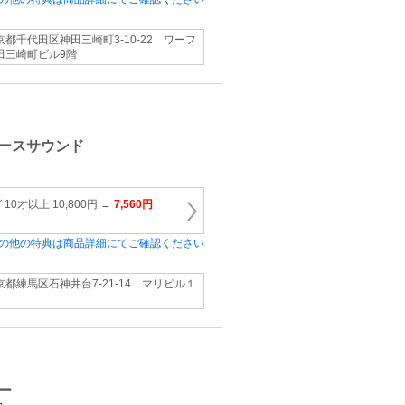
京都千代田区神田三崎町3-10-22 ワーフ
田三崎町ビル9階
ースサウンド
0才以上 10,800円 →
7,560円
の他の特典は商品詳細にてご確認ください
京都練馬区石神井台7‐21‐14 マリビル１
ー