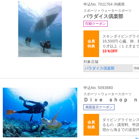
申込No. 7011764 沖縄県
スポーツ > ウォータースポーツ
パラダイス倶楽部
印刷クーポン
スキンダイビングラ
会員
16,500円 心臓、
特典
０才以上（１２才ま
10％OFF
対象店舗
パラダイス倶楽部
沖
申込No. 5093880
スポーツ > ウォータースポーツ
Ｄｉｖｅ ｓｈｏｐ ｎ
画面提示クーポン
ダイビングライセンス
会員
るもの：講習料、申
特典
宿から海までの送迎
そ