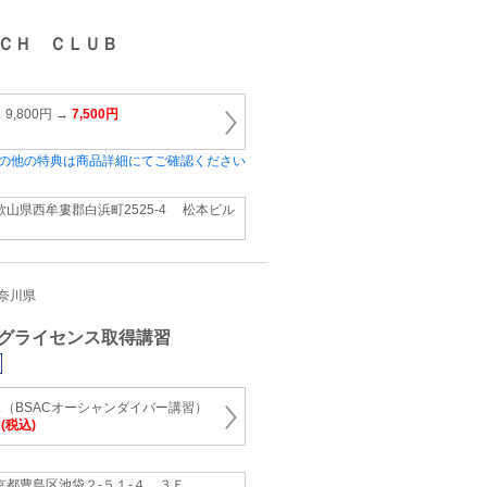
ＣＨ ＣＬＵＢ
,800円 →
7,500円
の他の特典は商品詳細にてご確認ください
歌山県西牟婁郡白浜町2525-4 松本ビル
神奈川県
グライセンス取得講習
（BSACオーシャンダイバー講習）
円(税込)
京都豊島区池袋２-５１-４ ３Ｆ