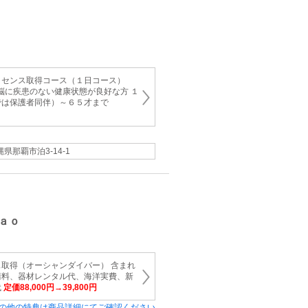
イセンス取得コース（１日コース）
肺、脳に疾患のない健康状態が良好な方 １
では保護者同伴）～６５才まで
縄県那覇市泊3‐14‐1
ａｏ
取得（オーシャンダイバー） 含まれ
請料、器材レンタル代、海洋実費、新
代
定価88,000円→39,800円
の他の特典は商品詳細にてご確認ください