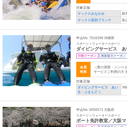
対象店舗
マックスみなかみ
群
マックス黒部ブランテ
富
申込No. 7016289 沖縄県
スポーツ > ウォータースポーツ
ダイビングサービス あ
印刷クーポン
画面提示クーポン
会員
（青の洞窟・ジンベ
特典
サービスご利用の方 水
対象店舗
ダイビングサービス あい
沖
る・ぷまんどぅ
申込No. 0050571 大阪府
スポーツ > ウォータースポーツ
ボート免許教室／大阪マ