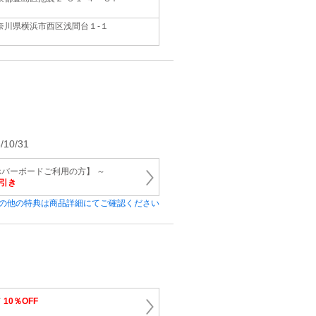
奈川県横浜市西区浅間台１-１
0/31
バーボードご利用の方】 ～
円引き
の他の特典は商品詳細にてご確認ください
て
10％OFF