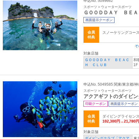
申込No. 5099662
スポーツ > ウォータースポーツ
ＧＯＯＤＤＡＹ ＢＥＡ
画面提示クーポン
会員
スノーケリングコース 9
特典
そ
対象店舗
ＧＯＯＤＤＡＹ ＢＥＡＣ
和
Ｈ ＣＬＵＢ
1F
申込No. 5049585 関東/東京都/
スポーツ > ウォータースポーツ
アクアギフトのダイビン
印刷クーポン
画面提示クーポン
会員
ダイビングライセンス
特典
102,300円→21,780
対象店舗
ダイビングクラブ「アクア
東