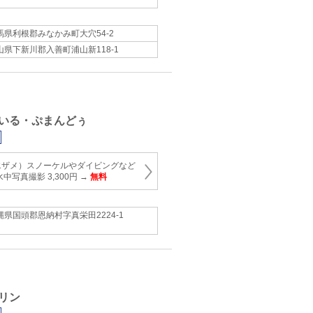
馬県利根郡みなかみ町大穴54‐2
山県下新川郡入善町浦山新118-1
いる・ぷまんどぅ
エザメ）スノーケルやダイビングなど
中写真撮影 3,300円 →
無料
縄県国頭郡恩納村字真栄田2224‐1
リン