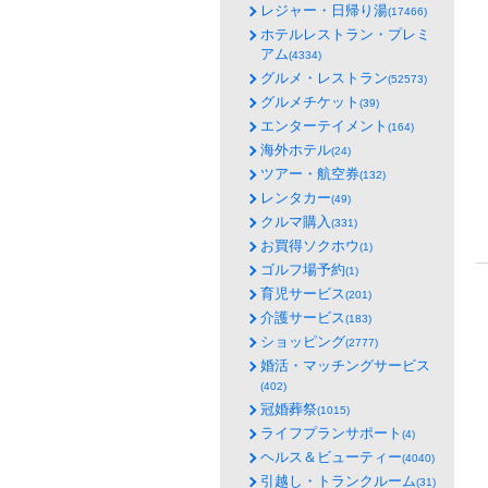
レジャー・日帰り湯
(17466)
ホテルレストラン・プレミ
アム
(4334)
グルメ・レストラン
(52573)
グルメチケット
(39)
エンターテイメント
(164)
海外ホテル
(24)
ツアー・航空券
(132)
レンタカー
(49)
クルマ購入
(331)
お買得ソクホウ
(1)
ゴルフ場予約
(1)
育児サービス
(201)
介護サービス
(183)
ショッピング
(2777)
婚活・マッチングサービス
(402)
冠婚葬祭
(1015)
ライフプランサポート
(4)
ヘルス＆ビューティー
(4040)
引越し・トランクルーム
(31)