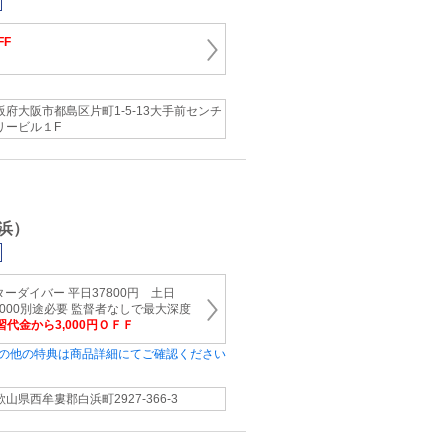
FF
阪府大阪市都島区片町1‐5‐13大手前センチ
リービル１F
浜）
ターダイバー 平日37800円 土日
￥5000別途必要 監督者なしで最大深度
習代金から3,000円ＯＦＦ
の他の特典は商品詳細にてご確認ください
歌山県西牟婁郡白浜町2927-366-3