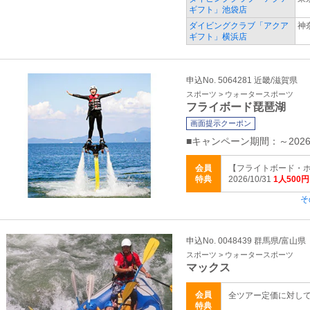
ギフト」池袋店
ダイビングクラブ「アクア
神
ギフト」横浜店
申込No. 5064281 近畿/滋賀県
スポーツ > ウォータースポーツ
フライボード琵琶湖
画面提示クーポン
■キャンペーン期間：～2026/1
会員
【フライトボード・ホ
特典
2026/10/31
1人500
そ
申込No. 0048439 群馬県/富山県
スポーツ > ウォータースポーツ
マックス
会員
全ツアー定価に対し
特典