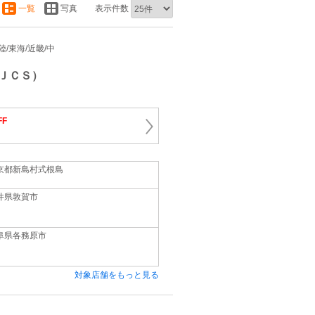
一覧
写真
表示件数
北陸/東海/近畿/中
ＪＣＳ）
FF
京都新島村式根島
井県敦賀市
阜県各務原市
対象店舗をもっと見る