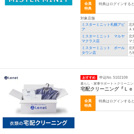
会員
特典はログインする
特典
対象店舗
ミスターミニット札幌アピ
北
ア
Ａ
ミスターミニット マルヤ
北
マクラス店
マ
ミスターミニット ポール
北
タウン店
ろ
申込No. 5102109
おすすめ
暮らし・家事サポート > クリーニ
宅配クリーニング『Ｌｅ
会員
特典はログインする
特典