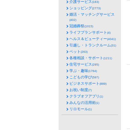
介護サービス
(183)
ショッピング
(2773)
婚活・マッチングサービス
(402)
冠婚葬祭
(1015)
ライフプランサポート
(4)
ヘルス＆ビューティー
(4041)
引越し・トランクルーム
(31)
ペット
(263)
各種相談・サポート
(1211)
住宅サービス
(295)
学ぶ・趣味
(1764)
こどもの学び
(597)
ビジネスサポート
(889)
お祝い制度
(7)
クラブオフアプリ
(1)
みんなの活用術
(1)
リロモール
(1)