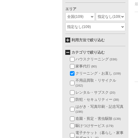
エリア
全国
(109)
指定なし
(109)
指定なし
(109)
利用方法で絞り込む
カテゴリで絞り込む
ハウスクリーニング
(336)
家事代行
(90)
クリーニング・お直し
(109)
不用品買取・リサイクル
(162)
レンタル・サブスク
(20)
防犯・セキュリティー
(38)
はがき・写真印刷・記念写真
(196)
造園・剪定・害虫駆除
(139)
駆けつけサービス
(179)
電子チケット（暮らし・家事
サポート）
(4)