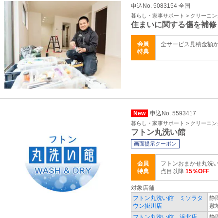
申込No. 5083154 全国
暮らし・家事サポート > クリーニ
住まいに関する傷を補修
会員
全サービス見積金額
特典
New
申込No. 5593417
暮らし・家事サポート > クリーニ
フトン丸洗い館
画面提示クーポン
会員
フトンおまかせ丸洗い
特典
点目以降
15％OFF
対象店舗
フトン丸洗い館 ミソラタ
静
ウン掛川店
敷
フトン丸洗い館 浜北店
静