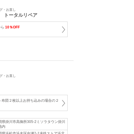
ング・お直し
 トータルリペア
から
10％OFF
ング・お直し
 布団２枚以上お持ち込みの場合の２
岡県掛川市高御所305-2ミソラタウン掛川
地内
岡県浜松市浜名区中瀬2-1遠鉄ストア浜北