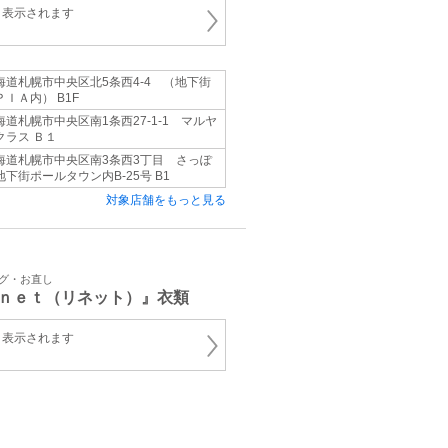
と表示されます
海道札幌市中央区北5条西4-4 （地下街
ＰＩＡ内） B1F
海道札幌市中央区南1条西27-1-1 マルヤ
クラス Ｂ１
海道札幌市中央区南3条西3丁目 さっぽ
地下街ポールタウン内B-25号 B1
対象店舗をもっと見る
ング・お直し
ｎｅｔ（リネット）』衣類
と表示されます