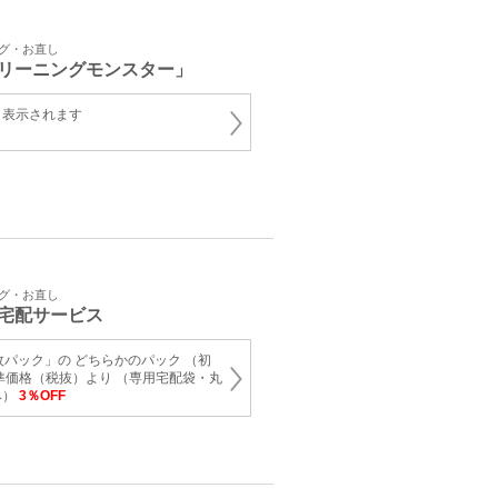
ング・お直し
リーニングモンスター」
と表示されます
ング・お直し
宅配サービス
枚パック」の どちらかのパック （初
準価格（税抜）より （専用宅配袋・丸
み）
3％OFF