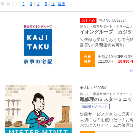
最初
前
1
2
3
4
5
次
最後
申込No. 5032624
おすすめ
暮らし・家事サポート > クリーニ
イオングループ カジタ
＼依頼も受取もおうちで完
最長9か月間保管も可能
会員
全商品10％OFF 保
特典
12,100円 →
10,890円
そ
申込No. 5000541
暮らし・家事サポート > クリーニ
靴修理のミスターミニッ
画面提示クーポン
対象サービスがさらに充実
大切にものを使いたい！お
お気に入りアイテムの修理