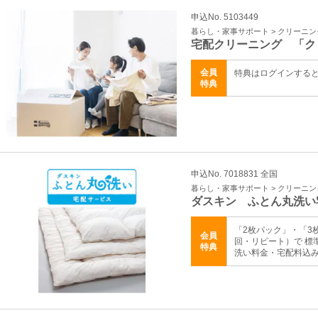
申込No. 5103449
暮らし・家事サポート > クリーニ
宅配クリーニング 「ク
会員
特典はログインする
特典
申込No. 7018831 全国
暮らし・家事サポート > クリーニ
ダスキン ふとん丸洗い
「2枚パック」・「3
会員
回・リピート）で 標
特典
洗い料金・宅配料込