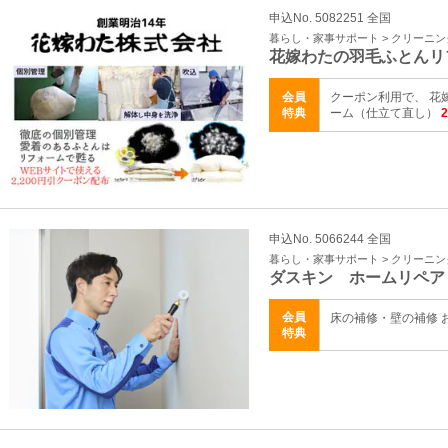
申込No. 5082251 全国
暮らし・家事サポート > クリーニ
花嫁わたの羽毛ふとんリ
会員
クーポン利用で、 花
特典
ーム（仕立て直し）
申込No. 5066244 全国
暮らし・家事サポート > クリーニ
ダスキン ホームリペア
会員
床の補修・壁の補修 
特典