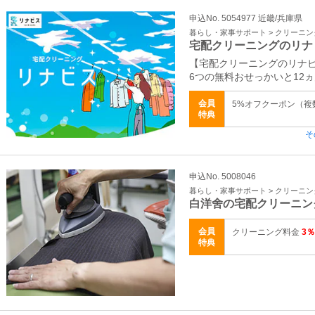
申込No. 5054977 近畿/兵庫県
暮らし・家事サポート > クリーニ
宅配クリーニングのリナ
【宅配クリーニングのリナ
6つの無料おせっかいと12
会員
5%オフクーポン（
特典
そ
申込No. 5008046
暮らし・家事サポート > クリーニ
白洋舍の宅配クリーニン
会員
クリーニング料金
3％
特典