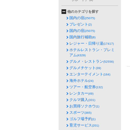
他のカテゴリを探す
国内の宿
(25075)
プレゼント
(2)
国内の宿
(25075)
国内旅行補助
(8)
レジャー・日帰り湯
(17417)
ホテルレストラン・プレミ
アム
(4329)
グルメ・レストラン
(52556)
グルメチケット
(39)
エンターテイメント
(164)
海外ホテル
(24)
ツアー・航空券
(132)
レンタカー
(49)
クルマ購入
(331)
お買得ソクホウ
(1)
スポーツ
(365)
ゴルフ場予約
(1)
育児サービス
(201)