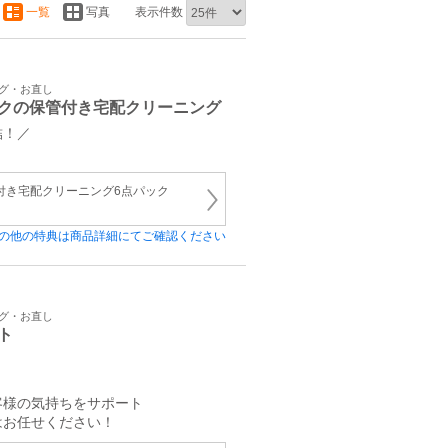
一覧
写真
表示件数
ング・お直し
クの保管付き宅配クリーニング
結！／
管付き宅配クリーニング6点パック
の他の特典は商品詳細にてご確認ください
ング・お直し
ト
！
客様の気持ちをサポート
はお任せください！