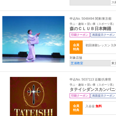
ス
申込No. 5048494 関東/東京都
学ぶ・趣味 > 習い事（スポーツ系）
森のＣＬＵＢ日本舞踊
印刷クーポン
画面提示クーポン
会員
初回体験レッスン 3,0
特典
対象店舗
芝浦教室
東
申込No. 5037113 近畿/兵庫県
学ぶ・趣味 > 習い事（スポーツ系）
タテイシダンスカンパニ
印刷クーポン
画面提示クーポン
会員
入会金
無料
特典