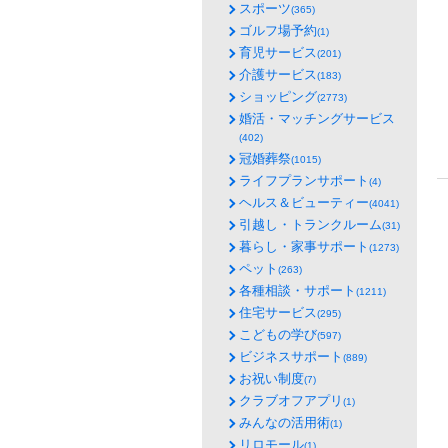
スポーツ
(365)
ゴルフ場予約
(1)
育児サービス
(201)
介護サービス
(183)
ショッピング
(2773)
婚活・マッチングサービス
(402)
冠婚葬祭
(1015)
ライフプランサポート
(4)
ヘルス＆ビューティー
(4041)
引越し・トランクルーム
(31)
暮らし・家事サポート
(1273)
ペット
(263)
各種相談・サポート
(1211)
住宅サービス
(295)
こどもの学び
(597)
ビジネスサポート
(889)
お祝い制度
(7)
クラブオフアプリ
(1)
みんなの活用術
(1)
リロモール
(1)