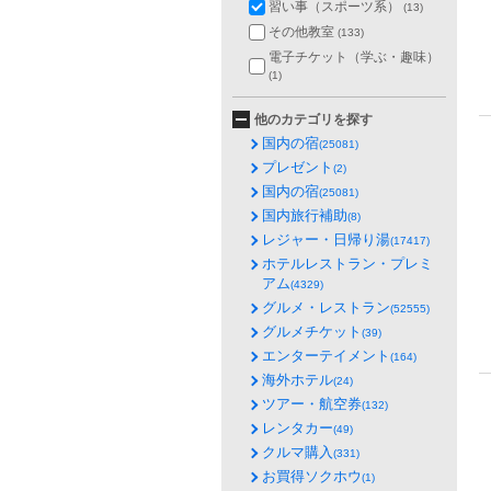
習い事（スポーツ系）
(13)
その他教室
(133)
電子チケット（学ぶ・趣味）
(1)
他のカテゴリを探す
国内の宿
(25081)
プレゼント
(2)
国内の宿
(25081)
国内旅行補助
(8)
レジャー・日帰り湯
(17417)
ホテルレストラン・プレミ
アム
(4329)
グルメ・レストラン
(52555)
グルメチケット
(39)
エンターテイメント
(164)
海外ホテル
(24)
ツアー・航空券
(132)
レンタカー
(49)
クルマ購入
(331)
お買得ソクホウ
(1)