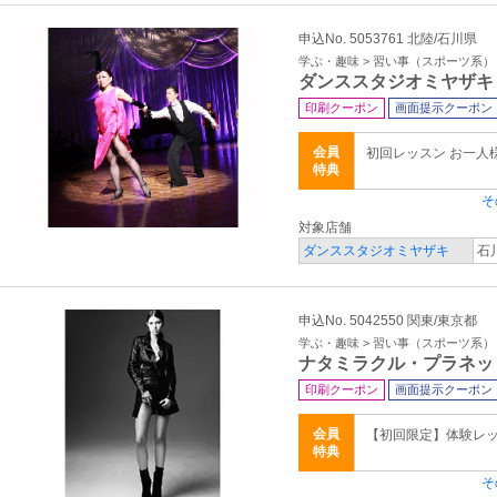
申込No. 5053761 北陸/石川県
学ぶ・趣味 > 習い事（スポーツ系）
ダンススタジオミヤザキ
印刷クーポン
画面提示クーポン
会員
初回レッスン お一人
特典
そ
対象店舗
ダンススタジオミヤザキ
石
申込No. 5042550 関東/東京都
学ぶ・趣味 > 習い事（スポーツ系）
ナタミラクル・プラネッ
印刷クーポン
画面提示クーポン
会員
【初回限定】体験レ
特典
そ