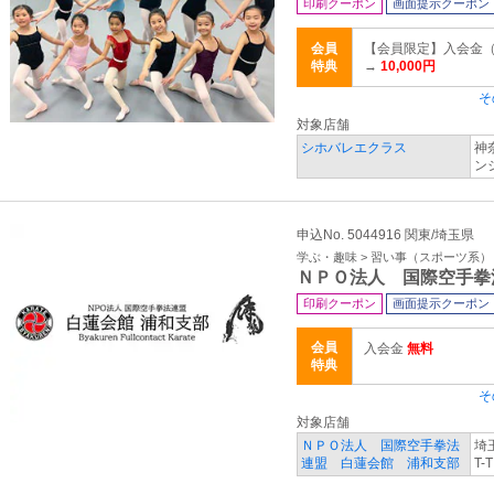
印刷クーポン
画面提示クーポン
会員
【会員限定】入会金（子
特典
→
10,000円
そ
対象店舗
シホバレエクラス
神
ン
申込No. 5044916 関東/埼玉県
学ぶ・趣味 > 習い事（スポーツ系）
ＮＰＯ法人 国際空手拳
印刷クーポン
画面提示クーポン
会員
入会金
無料
特典
そ
対象店舗
ＮＰＯ法人 国際空手拳法
埼
連盟 白蓮会館 浦和支部
T-