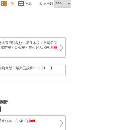
一覧
写真
表示件数
特典適用対象校：野江本校・長居公園
島駅前校・白金校・雪が谷大塚校
月謝
阪府大阪市城東区成育2-11-21 1F
綱岡
常価格 3,240円
無料