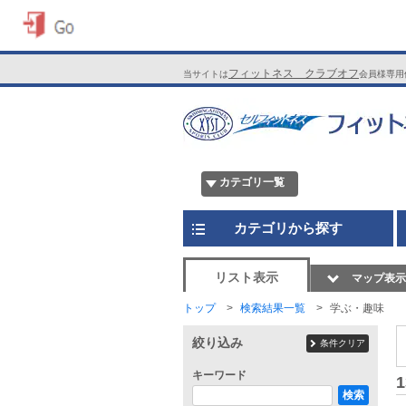
フィットネス クラブオフ
当サイトは
会員様専用
カテゴリ一覧
カテゴリから探す
リスト表示
マップ表示
トップ
検索結果一覧
学ぶ・趣味
絞り込み
条件クリア
キーワード
1
検索