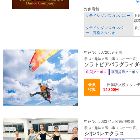
そ
対象店舗
タテイシダンスカンパニー
兵
駅
タテイシダンスカンパニ
香
ー 高松スタジオ
申込No. 5072059 全国
学ぶ・趣味 > 習い事（スポーツ系）
ソラトピアパラグライダ
印刷クーポン
画面提示クーポン
会員
１日体験入校＋タンデム
特典
14,300円
申込No. 5033745 関東/神奈川
学ぶ・趣味 > 習い事（スポーツ系）
シホバレエクラス