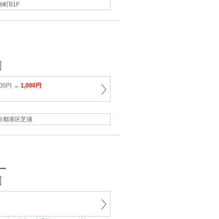
南町B1F
00円 →
1,000円
京都港区芝浦
ー