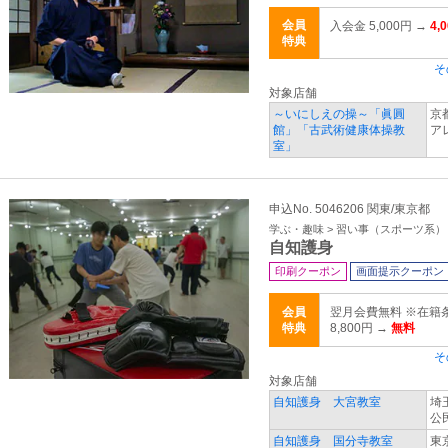
会員
入会金 5,000円 →
4,
特典
そ
対象店舗
～いにしえの操～「眞圓
京
館」「古武術健康体操教
ア
室」
申込No. 5046206 関東/東京都
学ぶ・趣味 > 習い事（スポーツ系）
自知護身
印刷クーポン
画面提示クーポン
会員
翌月会費無料 ※在籍
特典
8,800円 →
無料
そ
対象店舗
自知護身 大宮教室
埼
公
自知護身 国分寺教室
東