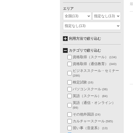
エリア
全国
(13)
指定なし
(13)
指定なし
(13)
利用方法で絞り込む
カテゴリで絞り込む
資格取得（スクール）
(134)
資格取得（通信教育）
(340)
ビジネススクール・セミナー
(286)
検定試験
(16)
パソコンスクール
(36)
英語（スクール）
(84)
英語（通信・オンライン）
(99)
その他外国語
(24)
カルチャースクール
(585)
習い事（音楽系）
(13)