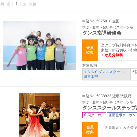
最初
前
1
次
最後
申込No. 5075810 全国
学ぶ・趣味 > 習い事（スポーツ系）
ダンス指導研修会
当クラブ特別特典 ※
会員
東校・新石切校・都
特典
１か月分無料
対象店舗
ＪＤＡＣダンススクール
大
運営本部
申込No. 5038923 近畿/大阪府
学ぶ・趣味 > 習い事（スポーツ系）
ダンススクールステップ
印刷クーポン
画面提示クーポン
会員
「会員限定」入会金 通
特典