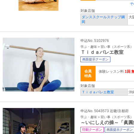
そ
対象店舗
ダンススクールステップ綱
大
岡
申込No. 5102976
学ぶ・趣味 > 習い事（スポーツ系）
Ｔｉｄａバレエ教室
画面提示クーポン
会員
体験レッスン料
1回 
特典
対象店舗
Ｔｉｄａバレエ教室
沖
申込No. 5043573 近畿/京都府
学ぶ・趣味 > 習い事（スポーツ系）
～いにしえの操～「眞圓
印刷クーポン
画面提示クーポン