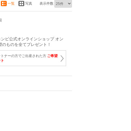
一覧
写真
表示件数
国
ンビ公式オンラインショップ オン
望のものを全てプレゼント！
ートナーの方でご出産された方
ご希望
ント