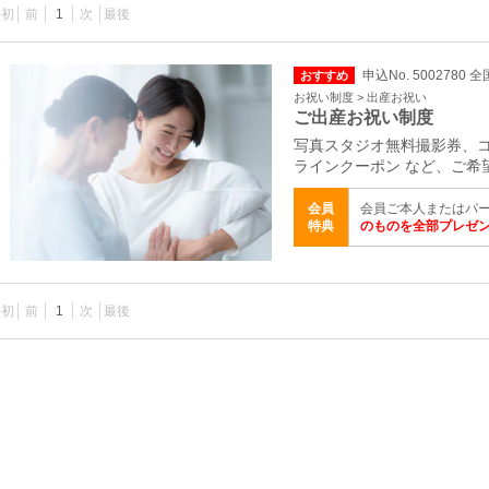
最初
前
1
次
最後
申込No. 5002780 全
おすすめ
お祝い制度 > 出産お祝い
ご出産お祝い制度
写真スタジオ無料撮影券、コ
ラインクーポン など、ご希
会員
会員ご本人またはパ
特典
のものを全部プレゼ
最初
前
1
次
最後