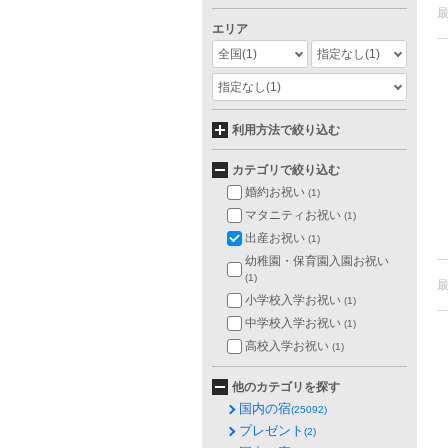
エリア
全国
(1)
指定なし
(1)
指定なし
(1)
利用方法で絞り込む
カテゴリで絞り込む
婚約お祝い
(1)
マタニティお祝い
(1)
出産お祝い
(1)
幼稚園・保育園入園お祝い
(1)
小学校入学お祝い
(1)
中学校入学お祝い
(1)
高校入学お祝い
(1)
他のカテゴリを探す
国内の宿
(25092)
プレゼント
(2)