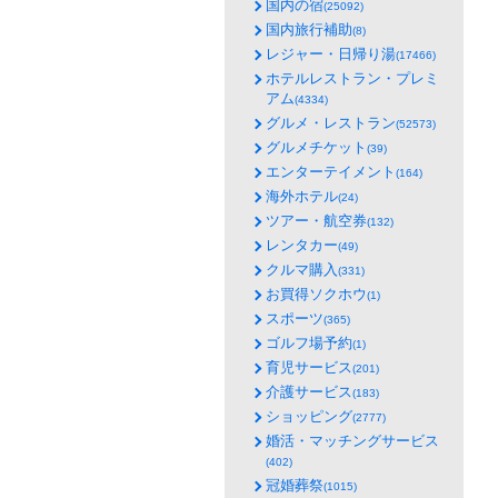
国内の宿
(25092)
国内旅行補助
(8)
レジャー・日帰り湯
(17466)
ホテルレストラン・プレミ
アム
(4334)
グルメ・レストラン
(52573)
グルメチケット
(39)
エンターテイメント
(164)
海外ホテル
(24)
ツアー・航空券
(132)
レンタカー
(49)
クルマ購入
(331)
お買得ソクホウ
(1)
スポーツ
(365)
ゴルフ場予約
(1)
育児サービス
(201)
介護サービス
(183)
ショッピング
(2777)
婚活・マッチングサービス
(402)
冠婚葬祭
(1015)