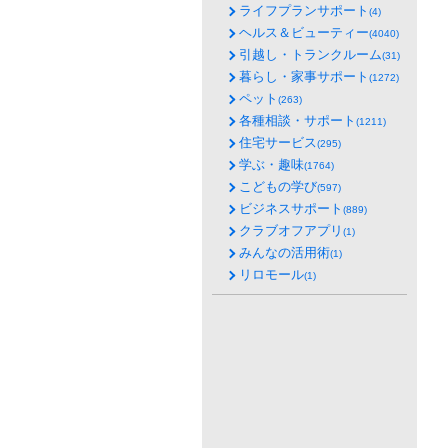
ライフプランサポート
(4)
ヘルス＆ビューティー
(4040)
引越し・トランクルーム
(31)
暮らし・家事サポート
(1272)
ペット
(263)
各種相談・サポート
(1211)
住宅サービス
(295)
学ぶ・趣味
(1764)
こどもの学び
(597)
ビジネスサポート
(889)
クラブオフアプリ
(1)
みんなの活用術
(1)
リロモール
(1)