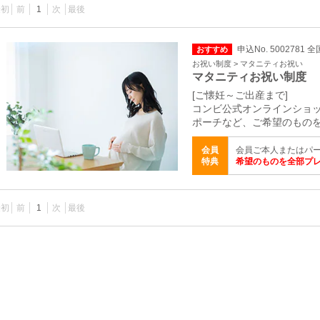
最初
前
1
次
最後
申込No. 5002781 全
おすすめ
お祝い制度 > マタニティお祝い
マタニティお祝い制度
[ご懐妊～ご出産まで]
コンビ公式オンラインショッ
ポーチなど、ご希望のもの
会員
会員ご本人またはパ
特典
希望のものを全部プ
最初
前
1
次
最後