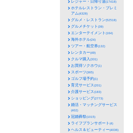
レジャー・日帰り湯
(17418)
ホテルレストラン・プレミ
アム
(4328)
グルメ・レストラン
(52518)
グルメチケット
(39)
エンターテイメント
(164)
海外ホテル
(24)
ツアー・航空券
(132)
レンタカー
(49)
クルマ購入
(331)
お買得ソクホウ
(1)
スポーツ
(365)
ゴルフ場予約
(1)
育児サービス
(201)
介護サービス
(183)
ショッピング
(2773)
婚活・マッチングサービス
(402)
冠婚葬祭
(1015)
ライフプランサポート
(4)
ヘルス＆ビューティー
(4036)