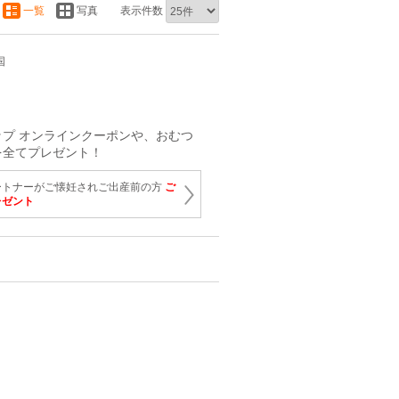
一覧
写真
表示件数
国
プ オンラインクーポンや、おむつ
を全てプレゼント！
ートナーがご懐妊されご出産前の方
ご
レゼント