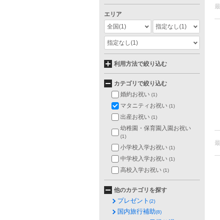
エリア
全国
(1)
指定なし
(1)
指定なし
(1)
利用方法で絞り込む
カテゴリで絞り込む
婚約お祝い
(1)
マタニティお祝い
(1)
出産お祝い
(1)
幼稚園・保育園入園お祝い
(1)
小学校入学お祝い
(1)
中学校入学お祝い
(1)
高校入学お祝い
(1)
他のカテゴリを探す
プレゼント
(2)
国内旅行補助
(8)