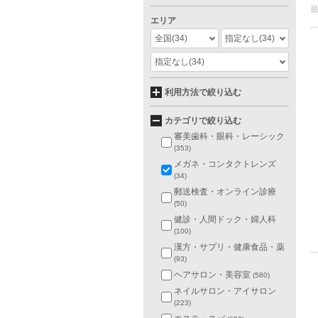
エリア
全国
(34)
指定なし
(34)
指定なし
(34)
利用方法で絞り込む
カテゴリで絞り込む
審美歯科・眼科・レーシック
(353)
メガネ・コンタクトレンズ
(34)
郵送検査・オンライン診療
(50)
健診・人間ドック・婦人科
(100)
漢方・サプリ・健康食品・薬
(93)
ヘアサロン・美容室
(580)
ネイルサロン・アイサロン
(223)