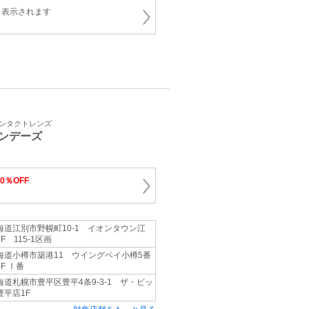
と表示されます
コンタクトレンズ
ンデーズ
10％OFF
海道江別市野幌町10-1 イオンタウン江
F 115-1区画
海道小樽市築港11 ウイングベイ小樽5番
F Ⅰ番
海道札幌市豊平区豊平4条9-3-1 ザ・ビッ
豊平店1F