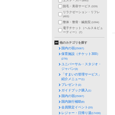
エステ・スパ
(693)
脱毛・美容サービス
(329)
リラクゼーション・リフレ
(483)
整体・整骨・鍼灸院
(1094)
電子チケット（ヘルス＆ビュ
ーティー）
(7)
他のカテゴリを探す
国内の宿
(25087)
保育施設（チケット300）
(276)
ユニバーサル・スタジオ・
ジャパン
(3)
「すまいの管理サービス」
紹介メニュー
(1)
プレゼント
(2)
ガイドブック購入
(1)
国内の宿
(25087)
国内旅行補助
(8)
会員限定イベント
(20)
レジャー・日帰り湯
(17436)