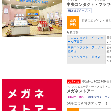
ヘルス＆ビューティー > メガネ・
中央コンタクト・フラワ
画面提示クーポン
会員
特典はログインする
特典
対象店舗
中央コンタクト イオンモ
青
ール下田店
ン
中央コンタクト フェザン
岩
盛岡店
盛
中央コンタクト 仙台店
宮
ル1
申込No. 7021769 全
おすすめ
ヘルス＆ビューティー > メガネ・
メガネストアー
印刷クーポン
画面提示クーポン
好評につき特典アップ！！