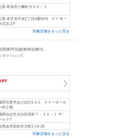
玉県 草加市八幡町９５０－１
玉県 本庄市中央2丁目4番60号 ﾋﾞﾊﾞモー
本庄店２F
対象店舗をもっと見る
 東北/関東/甲信越/東海/近畿/九
コンタクトレンズ
OFF
城県石巻市あけぼの1‐1‐2 イトーヨーカ
ー内２階
城県仙台市太白区長町７－２０－１ ザ・
ール３Ｆ
島県会津若松市大町2‐14‐26
対象店舗をもっと見る