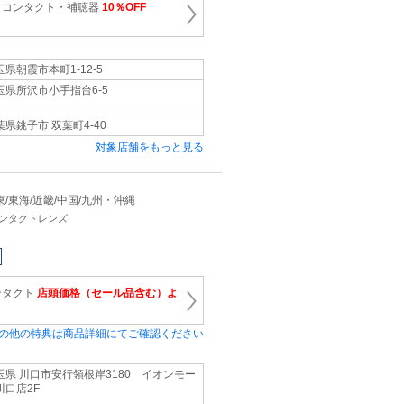
・コンタクト・補聴器
10％OFF
玉県朝霞市本町1-12-5
玉県所沢市小手指台6-5
葉県銚子市 双葉町4-40
対象店舗をもっと見る
 関東/東海/近畿/中国/九州・沖縄
コンタクトレンズ
ンタクト
店頭価格（セール品含む）よ
の他の特典は商品詳細にてご確認ください
玉県 川口市安行領根岸3180 イオンモー
川口店2F