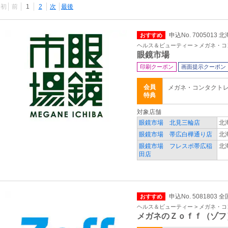
最初
前
1
2
次
最後
申込No. 7005013
おすすめ
ヘルス＆ビューティー > メガネ・
眼鏡市場
印刷クーポン
画面提示クーポン
会員
メガネ・コンタクト
特典
対象店舗
眼鏡市場 北見三輪店
北
眼鏡市場 帯広白樺通り店
北
眼鏡市場 フレスポ帯広稲
北
田店
申込No. 5081803 全
おすすめ
ヘルス＆ビューティー > メガネ・
メガネのＺｏｆｆ（ゾフ