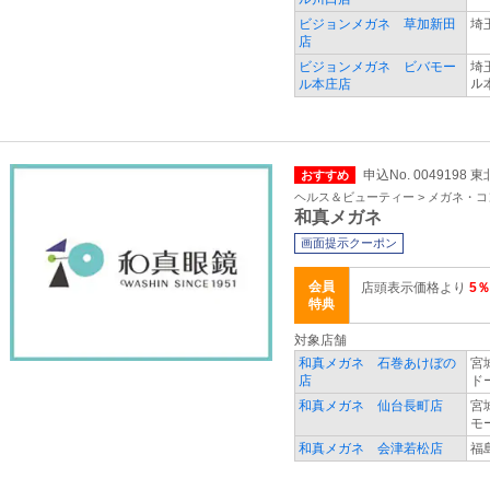
ビジョンメガネ 草加新田
埼
店
ビジョンメガネ ビバモー
埼
ル本庄店
ル
申込No. 0049198
おすすめ
ヘルス＆ビューティー > メガネ・
和真メガネ
画面提示クーポン
会員
店頭表示価格より
5％
特典
対象店舗
和真メガネ 石巻あけぼの
宮
店
ド
和真メガネ 仙台長町店
宮
モ
和真メガネ 会津若松店
福