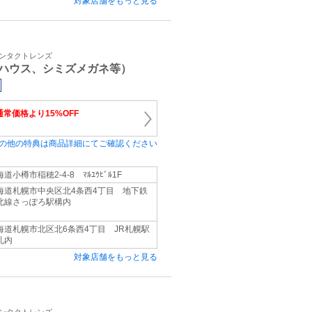
対象店舗をもっと見る
コンタクトレンズ
ハウス、シミズメガネ等）
通常価格より15%OFF
の他の特典は商品詳細にてご確認ください
道小樽市稲穂2-4-8 ﾏﾙﾕｳﾋﾞﾙ1F
海道札幌市中央区北4条西4丁目 地下鉄
北線さっぽろ駅構内
海道札幌市北区北6条西4丁目 JR札幌駅
札内
対象店舗をもっと見る