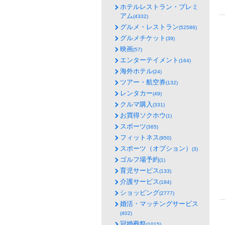
ホテルレストラン・プレミ
アム
(4332)
グルメ・レストラン
(52586)
グルメチケット
(39)
映画
(57)
エンターテイメント
(164)
海外ホテル
(24)
ツアー・航空券
(132)
レンタカー
(49)
クルマ購入
(331)
お買得ソクホウ
(1)
スポーツ
(365)
フィットネス
(950)
スポーツ（オプション）
(3)
ゴルフ場予約
(1)
育児サービス
(133)
介護サービス
(184)
ショッピング
(2777)
婚活・マッチングサービス
(402)
冠婚葬祭
(1015)