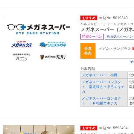
申込No. 5019340
おすすめ
ヘルス＆ビューティー > メガネ・
メガネスーパー（メガネ
印刷クーポン
画面提示クーポン
会員
メガネ・サングラス
特典
そ
対象店舗
メガネスーパー 小樽
北海
メガネスーパーコンタク
北
ト 南北線さっぽろエキナ
南
カ
メガネスーパーコンタク
北
ト ＪＲ札幌エキナカ
改
申込No. 5593494
おすすめ