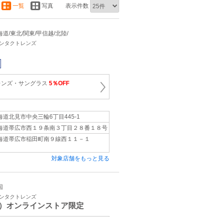
一覧
写真
表示件数
 北海道/東北/関東/甲信越/北陸/
コンタクトレンズ
レンズ・サングラス
5％OFF
海道北見市中央三輪6丁目445-1
海道帯広市西１９条南３丁目２８番１８号
海道帯広市稲田町南９線西１１－１
対象店舗をもっと見る
国
コンタクトレンズ
）オンラインストア限定