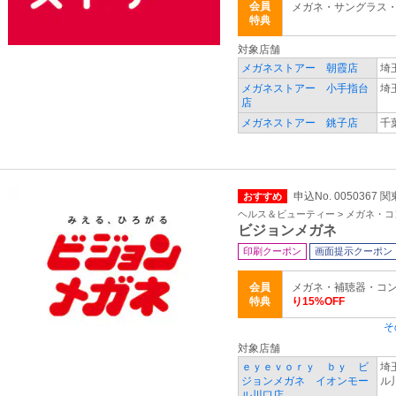
会員
メガネ・サングラス
特典
対象店舗
メガネストアー 朝霞店
埼
メガネストアー 小手指台
埼
店
メガネストアー 銚子店
千
申込No. 0050367
おすすめ
ヘルス＆ビューティー > メガネ・
ビジョンメガネ
印刷クーポン
画面提示クーポン
会員
メガネ・補聴器・コ
特典
り15%OFF
そ
対象店舗
ｅｙｅｖｏｒｙ ｂｙ ビ
埼
ジョンメガネ イオンモー
ル
ル川口店