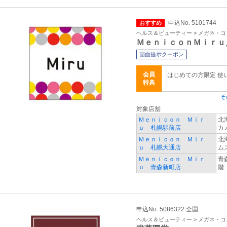
申込No. 5101744
おすすめ
ヘルス＆ビューティー > メガネ・
ＭｅｎｉｃｏｎＭｉｒｕ
画面提示クーポン
会員
はじめての方限定 使
特典
そ
対象店舗
Ｍｅｎｉｃｏｎ Ｍｉｒ
北
ｕ 札幌駅前店
カ
Ｍｅｎｉｃｏｎ Ｍｉｒ
北
ｕ 札幌大通店
ム
Ｍｅｎｉｃｏｎ Ｍｉｒ
青
ｕ 青森新町店
階
申込No. 5086322 全国
ヘルス＆ビューティー > メガネ・