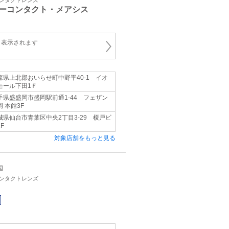
コンタクトレンズ
ーコンタクト・メアシス
と表示されます
森県上北郡おいらせ町中野平40-1 イオ
モール下田1Ｆ
手県盛盛岡市盛岡駅前通1-44 フェザン
岡 本館3F
城県仙台市青葉区中央2丁目3-29 榎戸ビ
F
対象店舗をもっと見る
国
コンタクトレンズ