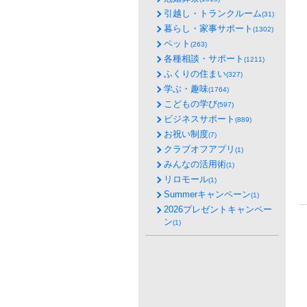
引越し・トランクルーム
(31)
暮らし・家事サポート
(1302)
ペット
(263)
各種相談・サポート
(1211)
ふくりの住まい
(327)
学ぶ・趣味
(1764)
こどもの学び
(597)
ビジネスサポート
(889)
お祝い制度
(7)
クラブオフアプリ
(1)
みんなの活用術
(1)
リロモール
(1)
Summerキャンペーン
(1)
2026プレゼントキャンペー
ン
(1)