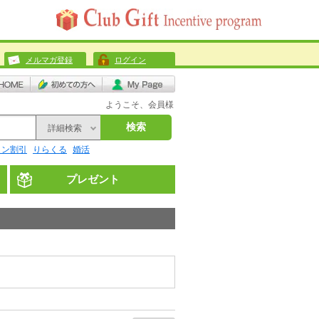
メルマガ登録
ログイン
ようこそ、会員様
検索
詳細検索
リン割引
りらくる
婚活
プレゼント