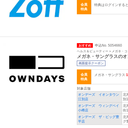
会員
特典はログインする
特典
申込No. 5054660
おすすめ
ヘルス＆ビューティー > メガネ・
メガネ・サングラスのオ
画面提示クーポン
会員
メガネ・サングラス
特典
対象店舗
オンデーズ イオンタウン
北
江別店
別1
オンデーズ ウィングベイ
北
小樽店
街1
オンデーズ ザ・ビッグ豊
北
平店
グ