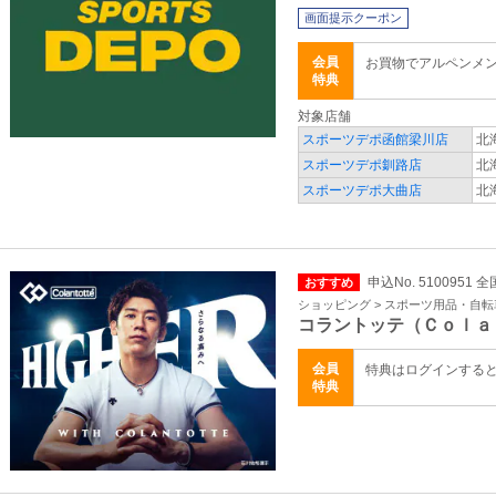
画面提示クーポン
会員
お買物でアルペンメ
特典
対象店舗
スポーツデポ函館梁川店
北
スポーツデポ釧路店
北
スポーツデポ大曲店
北
申込No. 5100951 全
おすすめ
ショッピング > スポーツ用品・自転
コラントッテ（Ｃｏｌａ
会員
特典はログインする
特典