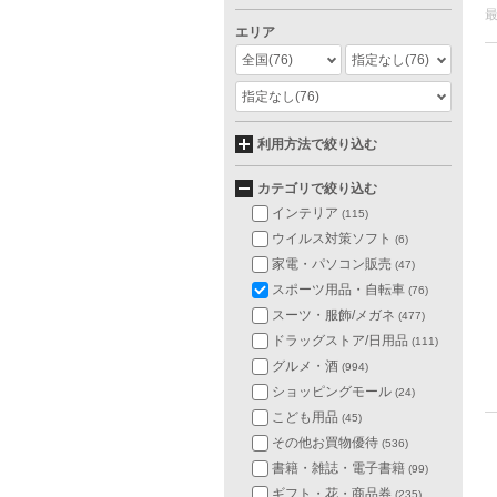
エリア
全国
(76)
指定なし
(76)
指定なし
(76)
利用方法で絞り込む
カテゴリで絞り込む
インテリア
(115)
ウイルス対策ソフト
(6)
家電・パソコン販売
(47)
スポーツ用品・自転車
(76)
スーツ・服飾/メガネ
(477)
ドラッグストア/日用品
(111)
グルメ・酒
(994)
ショッピングモール
(24)
こども用品
(45)
その他お買物優待
(536)
書籍・雑誌・電子書籍
(99)
ギフト・花・商品券
(235)