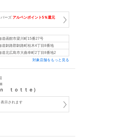
ンバーズ
アルペンポイント5％還元
海道函館市梁川町15番27号
海道釧路郡釧路町桂木4丁目8番地
海道北広島市大曲幸町2丁目8番地2
対象店舗をもっと見る
国
車
ｎ ｔｏｔｔｅ）
と表示されます