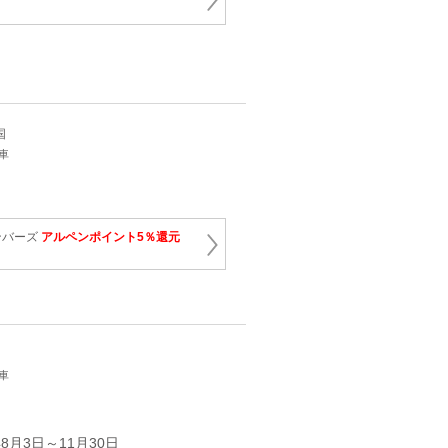
国
車
ンバーズ
アルペンポイント5％還元
車
8月3日～11月30日