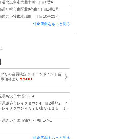
海道北広島市大曲幸町2丁目8番6
海道札幌市東区北9条東4丁目1番1号
海道苫小牧市木場町一丁目10番23号
対象店舗をもっと見る
車
プリの会員限定 スポーツポイント会
表示価格より
5％OFF
玉県所沢市牛沼322-4
玉県越谷市レイクタウン4丁目2番地2 イ
ンレイクタウンＫＡＺＥ棟Ａ-１１５ １F
玉県さいたま市浦和区仲町1-7-1
対象店舗をもっと見る