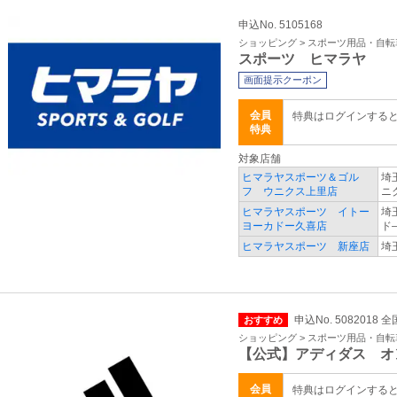
申込No. 5105168
ショッピング > スポーツ用品・自転
スポーツ ヒマラヤ
画面提示クーポン
会員
特典はログインする
特典
対象店舗
ヒマラヤスポーツ＆ゴル
埼
フ ウニクス上里店
ニ
ヒマラヤスポーツ イトー
埼
ヨーカドー久喜店
ド
ヒマラヤスポーツ 新座店
埼
申込No. 5082018 全
おすすめ
ショッピング > スポーツ用品・自転
【公式】アディダス オ
会員
特典はログインする