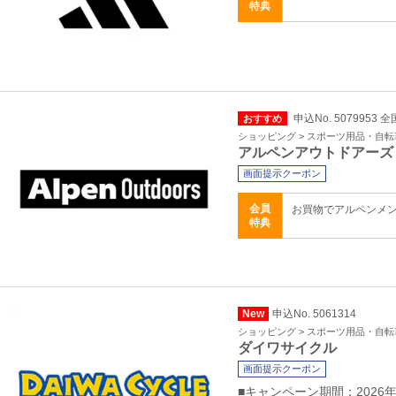
特典
申込No. 5079953 全
おすすめ
ショッピング > スポーツ用品・自転
アルペンアウトドアーズ
画面提示クーポン
会員
お買物でアルペンメ
特典
New
申込No. 5061314
ショッピング > スポーツ用品・自転
ダイワサイクル
画面提示クーポン
■キャンペーン期間：2026年