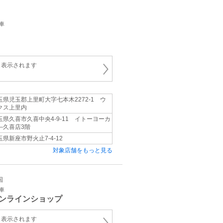
車
と表示されます
玉県児玉郡上里町大字七本木2272-1 ウ
クス上里内
玉県久喜市久喜中央4-9-11 イトーヨーカ
―久喜店3階
玉県新座市野火止7-4-12
対象店舗をもっと見る
国
車
ンラインショップ
と表示されます