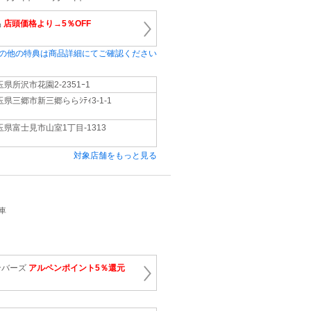
品
店頭価格より→5％OFF
の他の特典は商品詳細にてご確認ください
玉県所沢市花園2-2351ｰ1
玉県三郷市新三郷ららｼﾃｨ3-1-1
玉県富士見市山室1丁目-1313
対象店舗をもっと見る
車
ンバーズ
アルペンポイント5％還元