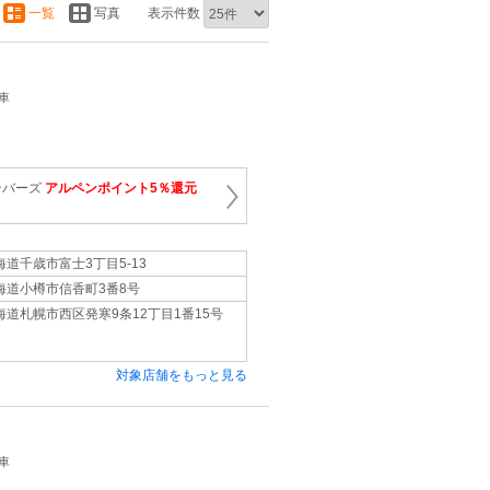
一覧
写真
表示件数
車
ンバーズ
アルペンポイント5％還元
海道千歳市富士3丁目5-13
海道小樽市信香町3番8号
海道札幌市西区発寒9条12丁目1番15号
対象店舗をもっと見る
車