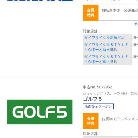
会員
自転車本体・関連商
特典
そ
対象店舗
ダイワサイクル新所沢店
埼
ダイワサイクルＳＴＹＬＥ
埼
ららぽーと新三郷店
ダイワサイクルＳＴＹＬＥ
埼
ららぽーと富士見店
申込No. 5079952
ショッピング > スポーツ用品・自転
ゴルフ５
画面提示クーポン
会員
お買物でアルペンメ
特典
対象店舗