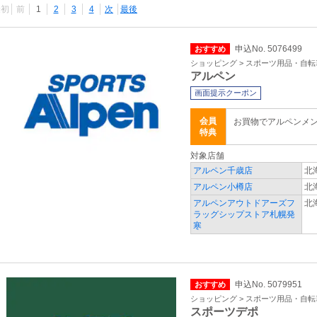
最初
前
1
2
3
4
次
最後
申込No. 5076499
おすすめ
ショッピング > スポーツ用品・自転
アルペン
画面提示クーポン
会員
お買物でアルペンメ
特典
対象店舗
アルペン千歳店
北
アルペン小樽店
北
アルペンアウトドアーズフ
北
ラッグシップストア札幌発
寒
申込No. 5079951
おすすめ
ショッピング > スポーツ用品・自転
スポーツデポ