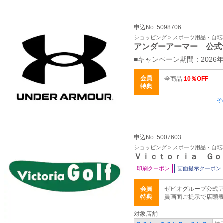
申込No. 5098706
ショッピング > スポーツ用品・自転
アンダーアーマー 公式
■キャンペーン期間：2026年
会員
全商品
10％OFF
特典
そ
申込No. 5007603
ショッピング > スポーツ用品・自転
Ｖｉｃｔｏｒｉａ Ｇｏ
印刷クーポン
画面提示クーポン
会員
ゼビオグループ公式ア
特典
員画面ご提示で店頭
対象店舗