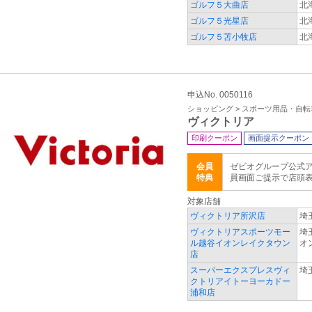
ゴルフ５大曲店
北
ゴルフ５光星店
北
ゴルフ５苫小牧店
北
申込No. 0050116
ショッピング > スポーツ用品・自転
ヴィクトリア
印刷クーポン
画面提示クーポン
会員
ゼビオグループ公式ア
特典
員画面ご提示で店頭
対象店舗
ヴィクトリア所沢店
埼
ヴィクトリアスポーツモー
埼
ル越谷イオンレイクタウン
オ
店
スーパーエクスプレスヴィ
埼
クトリアイトーヨーカドー
浦和店