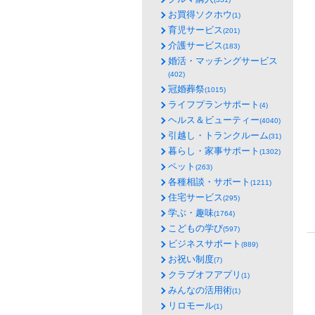
お買得ソクホウ
(1)
育児サービス
(201)
介護サービス
(183)
婚活・マッチングサービス
(402)
冠婚葬祭
(1015)
ライフプランサポート
(4)
ヘルス＆ビューティー
(4040)
引越し・トランクルーム
(31)
暮らし・家事サポート
(1302)
ペット
(263)
各種相談・サポート
(1211)
住宅サービス
(295)
学ぶ・趣味
(1764)
こどもの学び
(597)
ビジネスサポート
(889)
お祝い制度
(7)
クラブオフアプリ
(1)
みんなの活用術
(1)
リロモール
(1)