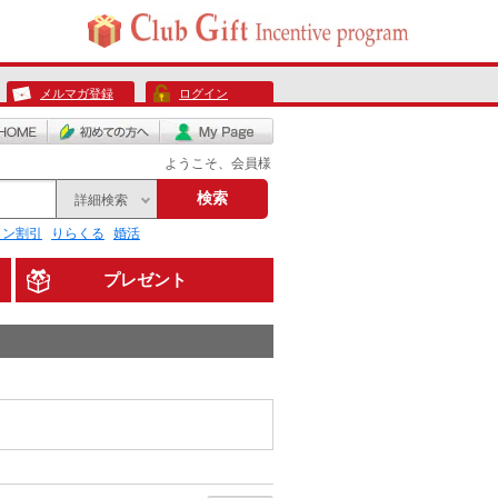
メルマガ登録
ログイン
ようこそ、会員様
検索
詳細検索
リン割引
りらくる
婚活
プレゼント