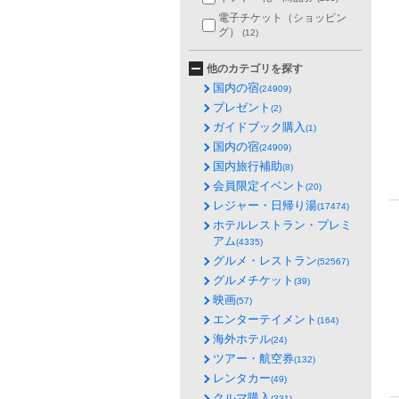
電子チケット（ショッピン
グ）
(12)
他のカテゴリを探す
国内の宿
(24909)
プレゼント
(2)
ガイドブック購入
(1)
国内の宿
(24909)
国内旅行補助
(8)
会員限定イベント
(20)
レジャー・日帰り湯
(17474)
ホテルレストラン・プレミ
アム
(4335)
グルメ・レストラン
(52567)
グルメチケット
(39)
映画
(57)
エンターテイメント
(164)
海外ホテル
(24)
ツアー・航空券
(132)
レンタカー
(49)
クルマ購入
(331)