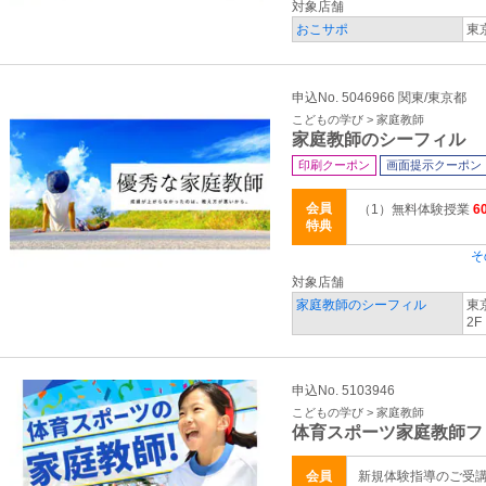
対象店舗
おこサポ
東
申込No. 5046966 関東/東京都
こどもの学び > 家庭教師
家庭教師のシーフィル
印刷クーポン
画面提示クーポン
会員
（1）無料体験授業
6
特典
そ
対象店舗
家庭教師のシーフィル
東
2F
申込No. 5103946
こどもの学び > 家庭教師
体育スポーツ家庭教師フ
会員
新規体験指導のご受