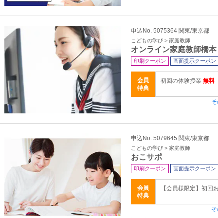
申込No. 5075364 関東/東京都
こどもの学び > 家庭教師
オンライン家庭教師橋本
印刷クーポン
画面提示クーポン
会員
初回の体験授業
無料
特典
そ
申込No. 5079645 関東/東京都
こどもの学び > 家庭教師
おこサポ
印刷クーポン
画面提示クーポン
会員
【会員様限定】初回
特典
そ