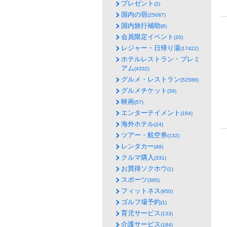
プレゼント
(2)
国内の宿
(25087)
国内旅行補助
(8)
会員限定イベント
(20)
レジャー・日帰り湯
(17422)
ホテルレストラン・プレミ
アム
(4332)
グルメ・レストラン
(52586)
グルメチケット
(39)
映画
(57)
エンターテイメント
(164)
海外ホテル
(24)
ツアー・航空券
(132)
レンタカー
(49)
クルマ購入
(331)
お買得ソクホウ
(1)
スポーツ
(365)
フィットネス
(950)
ゴルフ場予約
(1)
育児サービス
(133)
介護サービス
(184)