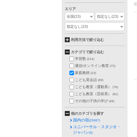
エリア
全国
(23)
指定なし
(23)
指定なし
(23)
利用方法で絞り込む
カテゴリで絞り込む
学習塾
(214)
通信/オンライン教育
(75)
家庭教師
(23)
こども英会話
(69)
こども教室（運動系）
(76)
こども教室（芸術系）
(91)
その他の子供の学び
(49)
他のカテゴリを探す
国内の宿
(25087)
ユニバーサル・スタジオ・
ジャパン
(3)