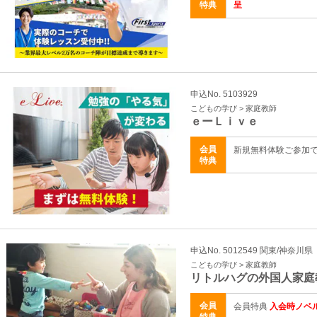
特典
呈
申込No. 5103929
こどもの学び > 家庭教師
ｅーＬｉｖｅ
会員
新規無料体験ご参加
特典
申込No. 5012549 関東/神奈川県
こどもの学び > 家庭教師
リトルハグの外国人家庭
会員
会員特典
入会時ノベ