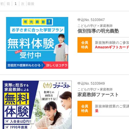
最初
前
1
次
最後
申込No. 5103947
こどもの学び > 家庭教師
個別指導の明光義塾
会員
新規無料体験のご参加
特典
Amazonギフトカード
申込No. 5103949
こどもの学び > 家庭教師
家庭教師ファースト
会員
新規体験授業のご受
特典
呈