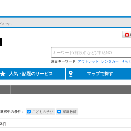
ビスです。
注目キーワード
アウトレット
レンタカー
りら
人気・話題のサービス
マップで探す
選択中の条件：
こどもの学び
家庭教師
3
件