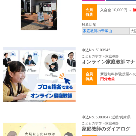
会員
入会金 10,000円 →
特典
対象店舗
家庭教師の帝塚山
大
申込No. 5103945
こどもの学び > 家庭教師
オンライン家庭教師マナ
会員
新規無料体験授業へ
特典
円分進呈
申込No. 5083647 近畿/兵庫県
こどもの学び > 家庭教師
家庭教師のダイアログ