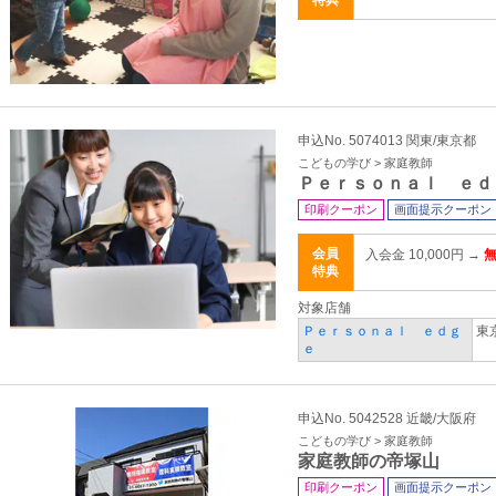
特典
申込No. 5074013 関東/東京都
こどもの学び > 家庭教師
Ｐｅｒｓｏｎａｌ ｅｄ
印刷クーポン
画面提示クーポン
会員
入会金 10,000円 →
特典
対象店舗
Ｐｅｒｓｏｎａｌ ｅｄｇ
東
ｅ
申込No. 5042528 近畿/大阪府
こどもの学び > 家庭教師
家庭教師の帝塚山
印刷クーポン
画面提示クーポン