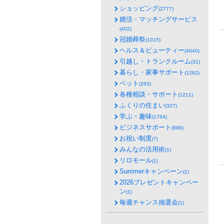
ショッピング
(2777)
婚活・マッチングサービス
(402)
冠婚葬祭
(1015)
ヘルス＆ビューティー
(4040)
引越し・トランクルーム
(31)
暮らし・家事サポート
(1282)
ペット
(263)
各種相談・サポート
(1211)
ふくりの住まい
(327)
学ぶ・趣味
(1764)
ビジネスサポート
(889)
お祝い制度
(7)
みんなの活用術
(1)
リロモール
(1)
Summerキャンペーン
(1)
2026プレゼントキャンペー
ン
(1)
毎週チャンス抽選会
(1)