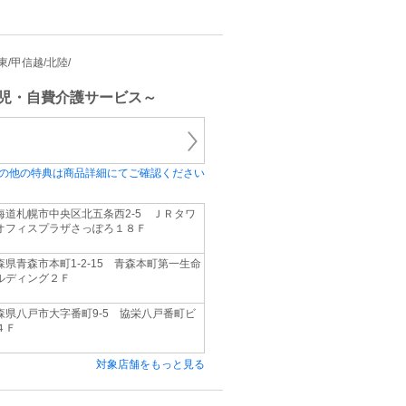
関東/甲信越/北陸/
児・自費介護サービス～
の他の特典は商品詳細にてご確認ください
海道札幌市中央区北五条西2‐5 ＪＲタワ
オフィスプラザさっぽろ１８Ｆ
森県青森市本町1‐2‐15 青森本町第一生命
ルディング２Ｆ
森県八戸市大字番町9‐5 協栄八戸番町ビ
４Ｆ
対象店舗をもっと見る