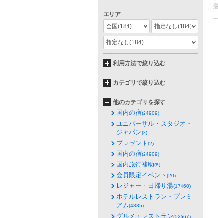
エリア
全国
(184)
指定なし
(184)
指定なし
(184)
利用方法で絞り込む
カテゴリで絞り込む
他のカテゴリを探す
国内の宿
(24909)
ユニバーサル・スタジオ・
ジャパン
(3)
プレゼント
(2)
国内の宿
(24909)
国内旅行補助
(8)
会員限定イベント
(20)
レジャー・日帰り湯
(17460)
ホテルレストラン・プレミ
アム
(4335)
グルメ・レストラン
(52567)