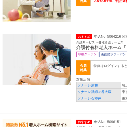
特典
ス5％OFF※ご利用条
申込No. 5064216 
おすすめ
介護サービス > 各種介護サービス
介護付有料老人ホーム「
印刷クーポン
画面提示クーポン
会員
特典はログインする
特典
対象店舗
ソナーレ浦和
埼
ソナーレ祖師ヶ谷大蔵
東
ソナーレ石神井
東
申込No. 5096151
おすすめ