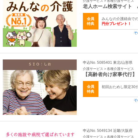
介護サービス > 各種介護サービス
老人ホーム検索サイト 
会員
みんなの介護経由で
特典
円分プレゼント！
そ
申込No. 5085401 東北/山形県
介護サービス > 各種介護サービス
【高齢者向け家事代行】
会員
初回おためし限定30
特典
そ
申込No. 5049134 近畿/大阪府
介護サービス > 各種介護サービス