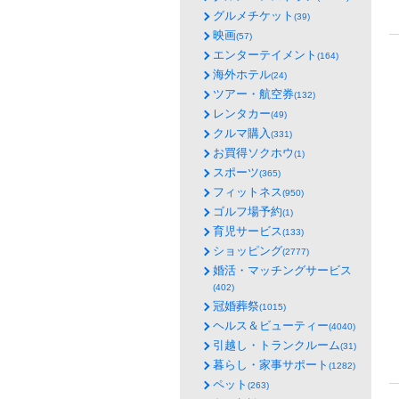
グルメチケット
(39)
映画
(57)
エンターテイメント
(164)
海外ホテル
(24)
ツアー・航空券
(132)
レンタカー
(49)
クルマ購入
(331)
お買得ソクホウ
(1)
スポーツ
(365)
フィットネス
(950)
ゴルフ場予約
(1)
育児サービス
(133)
ショッピング
(2777)
婚活・マッチングサービス
(402)
冠婚葬祭
(1015)
ヘルス＆ビューティー
(4040)
引越し・トランクルーム
(31)
暮らし・家事サポート
(1282)
ペット
(263)