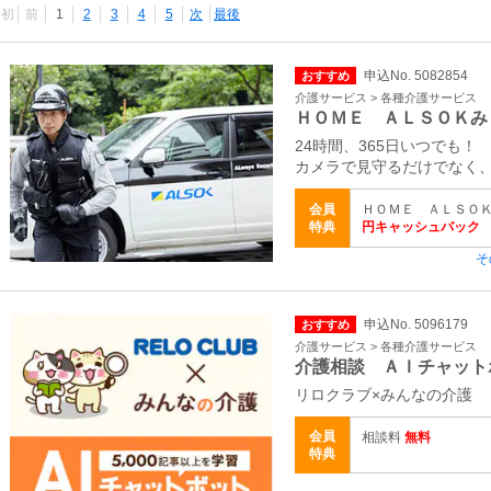
最初
前
1
2
3
4
5
次
最後
申込No. 5082854
おすすめ
介護サービス > 各種介護サービス
ＨＯＭＥ ＡＬＳＯＫみ
24時間、365日いつでも！
カメラで見守るだけでなく
会員
ＨＯＭＥ ＡＬＳＯＫ
特典
円キャッシュバック
そ
申込No. 5096179
おすすめ
介護サービス > 各種介護サービス
介護相談 ＡＩチャット
リロクラブ×みんなの介護
会員
相談料
無料
特典