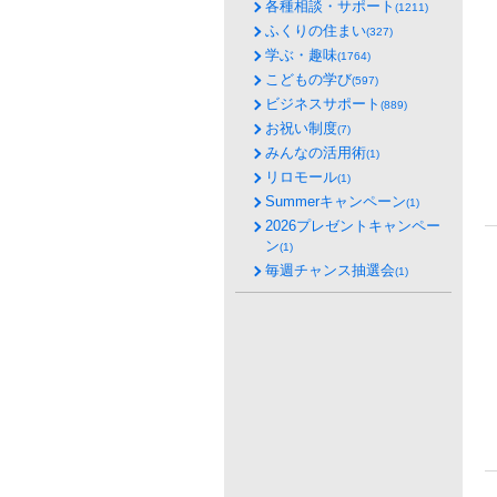
各種相談・サポート
(1211)
ふくりの住まい
(327)
学ぶ・趣味
(1764)
こどもの学び
(597)
ビジネスサポート
(889)
お祝い制度
(7)
みんなの活用術
(1)
リロモール
(1)
Summerキャンペーン
(1)
2026プレゼントキャンペー
ン
(1)
毎週チャンス抽選会
(1)