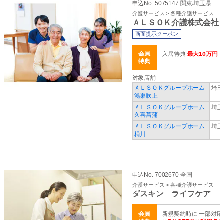
申込No. 5075147 関東/埼玉県
介護サービス > 各種介護サービス
ＡＬＳＯＫ介護株式会社
画面提示クーポン
会員
入居特典
最大10万
特典
対象店舗
ＡＬＳＯＫグループホーム
埼
鴻巣吹上
ＡＬＳＯＫグループホーム
埼
久喜菖蒲
ＡＬＳＯＫグループホーム
埼
桶川
申込No. 7002670 全国
介護サービス > 各種介護サービス
ダスキン ライフケア
会員
新規契約時に 一部対