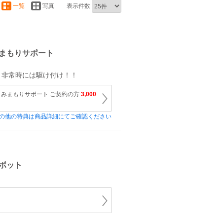
一覧
写真
表示件数
まもりサポート
、非常時には駆け付け！！
みまもりサポート ご契約の方
3,000
の他の特典は商品詳細にてご確認ください
ボット