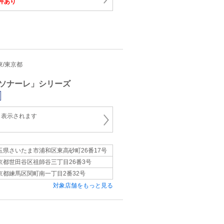
件あり
関東/東京都
ソナーレ」シリーズ
と表示されます
玉県さいたま市浦和区東高砂町26番17号
京都世田谷区祖師谷三丁目26番3号
京都練馬区関町南一丁目2番32号
対象店舗をもっと見る