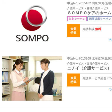
申込No. 7015182 関東/東海/近畿
介護サービス > 各種介護サービス
ＳＯＭＰＯケアのホーム
印刷クーポン
画面提示クーポン
会員
介護相談
無料
特典
そ
申込No. 7013368 北海道/東北/
介護サービス > 各種介護サービス
ニチイ（介護サービス）
会員
介護サービス総合パ
特典
そ