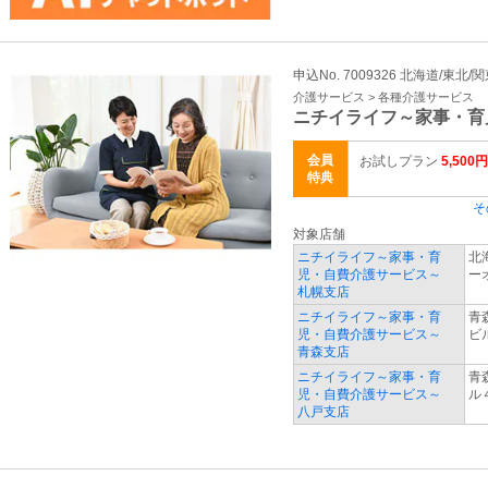
申込No. 7009326 北海道/東北/
介護サービス > 各種介護サービス
ニチイライフ～家事・育
会員
お試しプラン
5,500円
特典
そ
対象店舗
ニチイライフ～家事・育
北
児・自費介護サービス～
ー
札幌支店
ニチイライフ～家事・育
青
児・自費介護サービス～
ビ
青森支店
ニチイライフ～家事・育
青
児・自費介護サービス～
ル
八戸支店