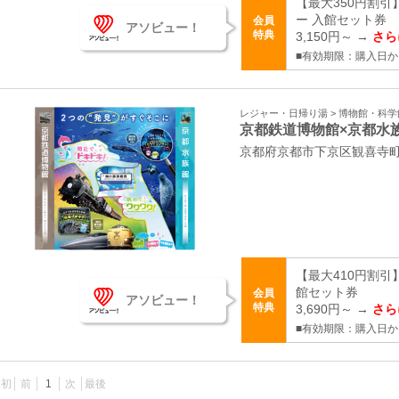
【最大350円割
ー 入館セット券
会員
アソビュー！
特典
3,150円～ →
さら
■有効期限：購入日か
レジャー・日帰り湯 > 博物館・科
京都鉄道博物館×京都水
京都府京都市下京区観喜寺
【最大410円割引
館セット券
会員
アソビュー！
特典
3,690円～ →
さら
■有効期限：購入日か
最初
前
1
次
最後