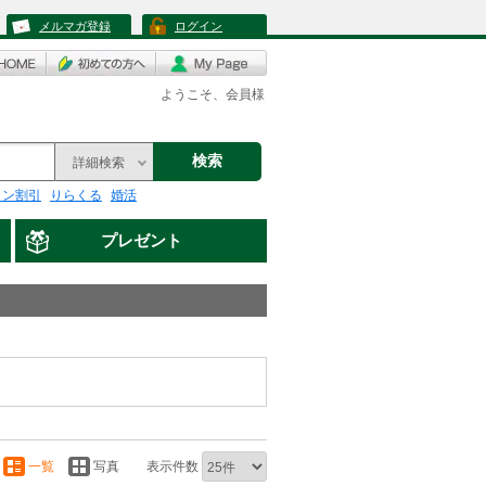
メルマガ登録
ログイン
ようこそ、会員様
検索
詳細検索
リン割引
りらくる
婚活
プレゼント
一覧
写真
表示件数