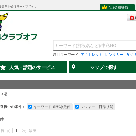
員様専用優待サービスです。
VIP会員登録
注目キーワード
アウトレット
レンタカー
ガソ
人気・話題のサービス
マップで探す
り湯
選択中の条件：
キーワード:京都水族館
レジャー・日帰り湯
件
最初
前
1
次
最後