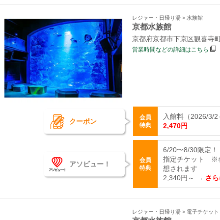
レジャー・日帰り湯 > 水族館
京都水族館
京都府京都市下京区観喜寺町
営業時間などの詳細はこちら
入館料（2026/3/2～
会員
クーポン
特典
2,470円
6/20〜8/30限
指定チケット ※
会員
アソビュー！
特典
想されます
2,340円～ →
さら
レジャー・日帰り湯 > 電子チケッ