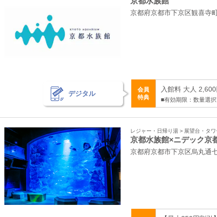
京都水族館
京都府京都市下京区観喜寺町
入館料 大人 2,60
会員
デジタル
特典
■有効期限：数量選
レジャー・日帰り湯 > 展望台・タ
京都水族館×ニデック京
京都府京都市下京区烏丸通七条