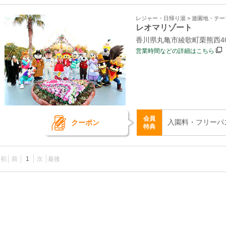
レジャー・日帰り湯 > 遊園地・テ
レオマリゾート
香川県丸亀市綾歌町栗熊西40
営業時間などの詳細はこちら
会員
入園料・フリーパ
クーポン
特典
最初
前
1
次
最後