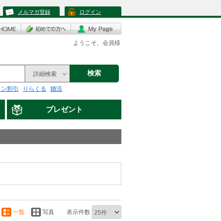
メルマガ登録
ログイン
ようこそ、会員様
検索
詳細検索
リン割引
りらくる
婚活
プレゼント
一覧
写真
表示件数