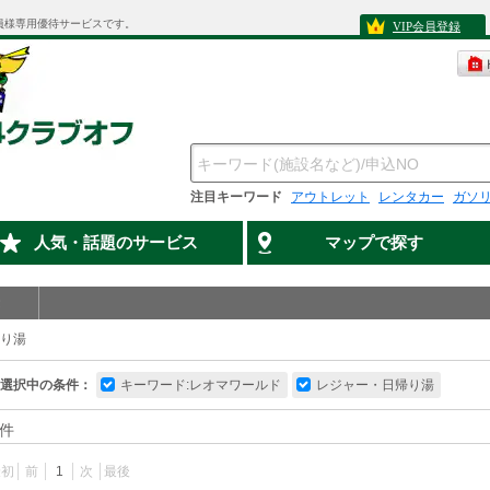
員様専用優待サービスです。
VIP会員登録
注目キーワード
アウトレット
レンタカー
ガソ
人気・話題のサービス
マップで探す
り湯
選択中の条件：
キーワード:レオマワールド
レジャー・日帰り湯
件
最初
前
1
次
最後