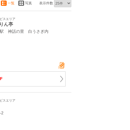
一覧
写真
表示件数
ービスエリア
りん亭
の駅 神話の里 白うさぎ内
F
ービスエリア
‐2