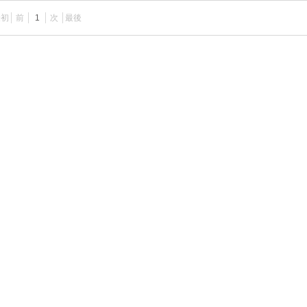
最初
前
1
次
最後