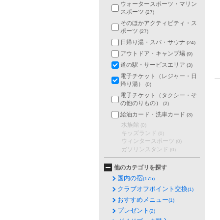
ウォータースポーツ・マリン
スポーツ
(27)
そのほかアクティビティ・ス
ポーツ
(27)
日帰り湯・スパ・サウナ
(24)
アウトドア・キャンプ場
(9)
道の駅・サービスエリア
(3)
電子チケット（レジャー・日
帰り湯）
(0)
電子チケット（タクシー・そ
の他のりもの）
(2)
給油カード・洗車カード
(3)
水族館
(0)
キッズランド
(0)
ウィンタースポーツ
(0)
ガソリンスタンド
(0)
他のカテゴリを探す
国内の宿
(175)
クラブオフポイント交換
(1)
おすすめメニュー
(1)
プレゼント
(2)