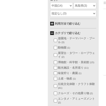
中国
(14)
鳥取県
(3)
指定なし
(3)
利用方法で絞り込む
カテゴリで絞り込む
遊園地・テーマパーク・プー
ル
(3)
動物園
(1)
展望台・タワー・ロープウェ
イ
(2)
博物館・科学館・美術館
(15)
観光施設・名所巡り
(11)
味覚狩り・農園
(1)
土産・物産
(1)
伝統文化体験・クラフト体験
(41)
クルーズ・その他乗り物
(2)
エンタメ・アミューズメント
(2)