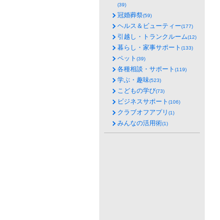
(39)
冠婚葬祭
(59)
ヘルス＆ビューティー
(177)
引越し・トランクルーム
(12)
暮らし・家事サポート
(133)
ペット
(39)
各種相談・サポート
(119)
学ぶ・趣味
(523)
こどもの学び
(73)
ビジネスサポート
(106)
クラブオフアプリ
(1)
みんなの活用術
(1)