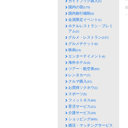
ガイドブック購入
(1)
国内の宿
(175)
国内旅行補助
(4)
会員限定イベント
(1)
ホテルレストラン・プレミ
アム
(1)
グルメ・レストラン
(137)
グルメチケット
(8)
映画
(13)
エンターテイメント
(4)
海外ホテル
(3)
ツアー・航空券
(80)
レンタカー
(7)
クルマ購入
(31)
お買得ソクホウ
(1)
スポーツ
(5)
フィットネス
(68)
育児サービス
(21)
介護サービス
(29)
ショッピング
(995)
婚活・マッチングサービス