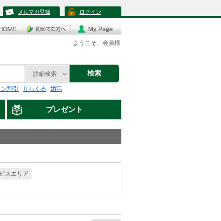
メルマガ登録
ログイン
ようこそ、会員様
検索
詳細検索
リン割引
りらくる
婚活
プレゼント
ビスエリア