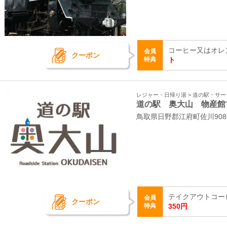
コーヒー又はオレ
会員
クーポン
特典
ト
レジャー・日帰り湯 > 道の駅・サ
道の駅 奥大山 物産館
鳥取県日野郡江府町佐川908
テイクアウトコーヒ
会員
クーポン
特典
350円