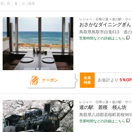
最初
前
1
次
最後
レジャー・日帰り湯 > 道の駅・サ
おさかなダイニングぎん
鳥取県鳥取市白兎613 道
営業時間などの詳細はこちら
会員
お会計より
5％OF
クーポン
特典
レジャー・日帰り湯 > 道の駅・サ
道の駅 若桜 桜ん坊
鳥取県八頭郡若桜町若桜983
営業時間などの詳細はこちら