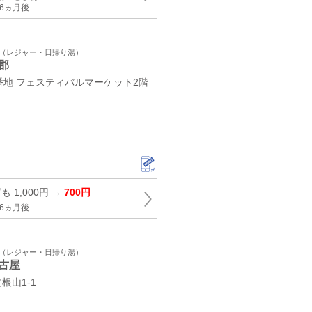
6ヵ月後
ト（レジャー・日帰り湯）
郡
番地 フェスティバルマーケット2階
 1,000円 →
700円
6ヵ月後
ト（レジャー・日帰り湯）
古屋
根山1-1