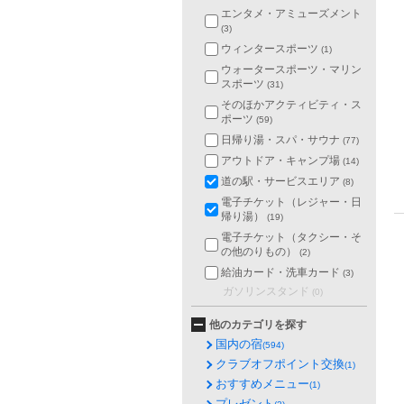
エンタメ・アミューズメント
(3)
ウィンタースポーツ
(1)
ウォータースポーツ・マリン
スポーツ
(31)
そのほかアクティビティ・ス
ポーツ
(59)
日帰り湯・スパ・サウナ
(77)
アウトドア・キャンプ場
(14)
道の駅・サービスエリア
(8)
電子チケット（レジャー・日
帰り湯）
(19)
電子チケット（タクシー・そ
の他のりもの）
(2)
給油カード・洗車カード
(3)
ガソリンスタンド
(0)
他のカテゴリを探す
国内の宿
(594)
クラブオフポイント交換
(1)
おすすめメニュー
(1)
プレゼント