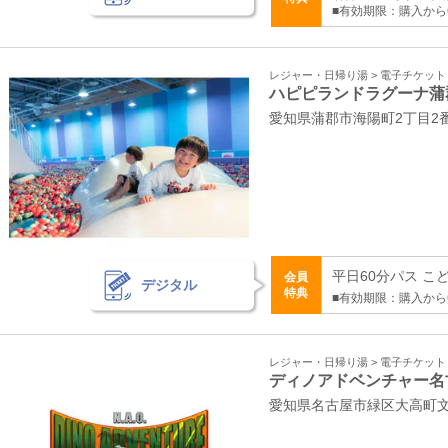
■有効期限：購入から
レジャー・日帰り湯 > 電子チケッ
ハピピランドラグーナ蒲
愛知県蒲郡市海陽町2丁目2
平日60分パス こども
会員
デジタル
特典
■有効期限：購入から
レジャー・日帰り湯 > 電子チケッ
ディノアドベンチャー名
愛知県名古屋市緑区大高町文