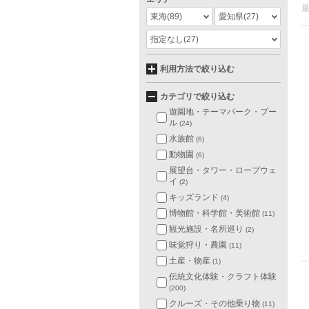
東海
(89)
愛知県
(27)
指定なし
(27)
利用方法で絞り込む
カテゴリで絞り込む
遊園地・テーマパーク・プー
ル
(24)
水族館
(6)
動物園
(6)
展望台・タワー・ロープウェ
イ
(2)
キッズランド
(4)
博物館・科学館・美術館
(11)
観光施設・名所巡り
(2)
味覚狩り・農園
(11)
土産・物産
(1)
伝統文化体験・クラフト体験
(200)
クルーズ・その他乗り物
(11)