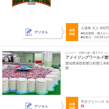
入場券 大人 900
会員
デジタル
■有効期限：購入から
特典
■休業日：2025年12
レジャー・日帰り湯 > 電子チケッ
アメイジングワールド蟹
愛知県海部郡蟹江町蟹江本町
階
平日フリーパス 大人
会員
デジタル
円
特典