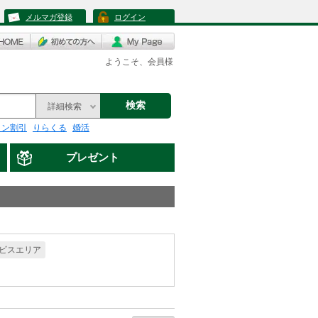
メルマガ登録
ログイン
ようこそ、会員様
検索
詳細検索
リン割引
りらくる
婚活
プレゼント
ビスエリア