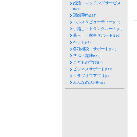
婚活・マッチングサービス
(59)
冠婚葬祭
(112)
ヘルス＆ビューティー
(255)
引越し・トランクルーム
(18)
暮らし・家事サポート
(180)
ペット
(42)
各種相談・サポート
(125)
学ぶ・趣味
(568)
こどもの学び
(84)
ビジネスサポート
(111)
クラブオフアプリ
(1)
みんなの活用術
(1)