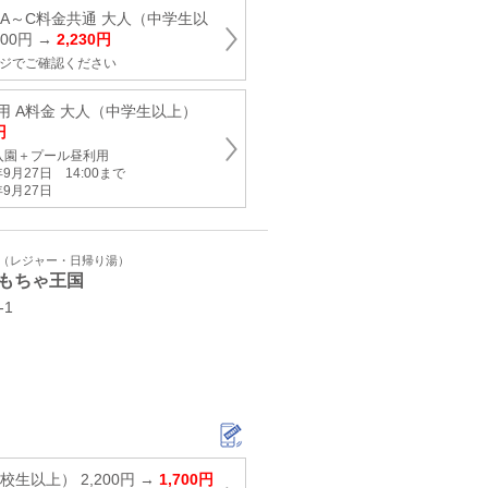
A～C料金共通 大人（中学生以
700円 →
2,230円
ージでご確認ください
用 A料金 大人（中学生以上）
円
入園＋プール昼利用
9月27日 14:00まで
9月27日
ト（レジャー・日帰り湯）
もちゃ王国
-1
生以上） 2,200円 →
1,700円