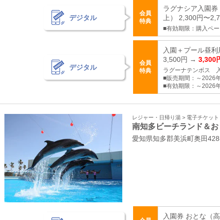
ラグナシア入園券 
会員
デジタル
上） 2,300円〜2,
特典
■有効期限：購入ペ
入園＋プール昼利
3,500円 →
3,300
会員
デジタル
ラグーナテンボス 
特典
■販売期間：～2026年
■有効期限：～2026年
レジャー・日帰り湯 > 電子チケッ
南知多ビーチランド＆お
愛知県知多郡美浜町奥田428
入園券 おとな（高校