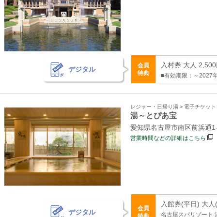
入村券 大人 2,50
会員
デジタル
特典
■有効期限：～2027年
レジャー・日帰り湯 > 電子チケッ
湯～とぴあ宝
愛知県名古屋市南区前浜通1-
営業時間などの詳細はこちら
入館券(平日) 大人(
会員
デジタル
名古屋スパリゾート 
特典