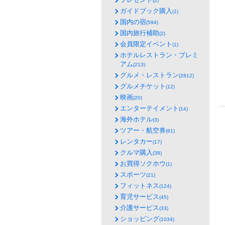
(2)
ガイドブック購入
(1)
国内の宿
(594)
国内旅行補助
(2)
会員限定イベント
(1)
ホテルレストラン・プレミ
アム
(213)
グルメ・レストラン
(2812)
グルメチケット
(12)
映画
(20)
エンターテイメント
(14)
海外ホテル
(3)
ツアー・航空券
(81)
レンタカー
(17)
クルマ購入
(38)
お買得ソクホウ
(1)
スポーツ
(21)
フィットネス
(124)
育児サービス
(45)
介護サービス
(33)
ショッピング
(1034)