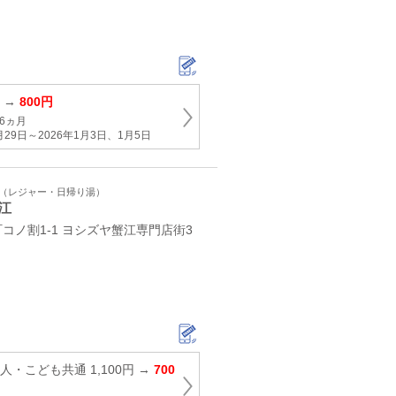
円 →
800円
6ヵ月
月29日～2026年1月3日、1月5日
ト（レジャー・日帰り湯）
江
コノ割1-1 ヨシズヤ蟹江専門店街3
・こども共通 1,100円 →
700