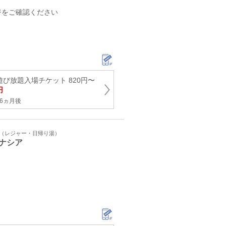
ジをご確認ください
遊び放題入場チケット 820円〜
円
6ヵ月後
ト（レジャー・日帰り湯）
ナシア