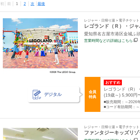
最初
前
1
2
次
最後
レジャー・日帰り湯 > 電子チケッ
レゴランド（Ｒ）・ジャ
愛知県名古屋市港区金城ふ頭2
営業時間などの詳細はこちら
おすすめ
レゴランド（R）・
会員
デジタル
(19歳～) 5,900円
特典
■販売期間：～2026年1
■コード有効期間：～2
レジャー・日帰り湯 > 電子チケッ
ファンタジーキッズリゾ