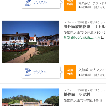
会員
デジタル
南知多ビーチランド
特典
■有効期限：購入から
レジャー・日帰り湯 > 電子チケッ
野外民族博物館 リトル
愛知県犬山市今井成沢90-48
営業時間などの詳細はこちら
入館券 大人 2,20
会員
デジタル
特典
■有効期限：購入から
レジャー・日帰り湯 > 電子チケッ
博物館 明治村
愛知県犬山市字内山1番地