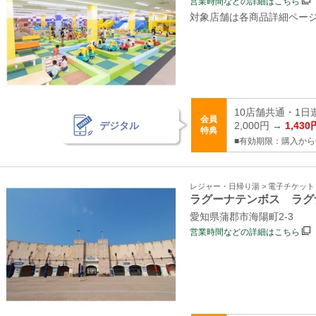
営業時間などの詳細はこちら
対象店舗は各商品詳細ペー
10店舗共通・1日
会員
デジタル
2,000円 →
1,430
特典
■有効期限：購入から
レジャー・日帰り湯 > 電子チケッ
ラグーナテンボス ラグ
愛知県蒲郡市海陽町2‐3
営業時間などの詳細はこちら