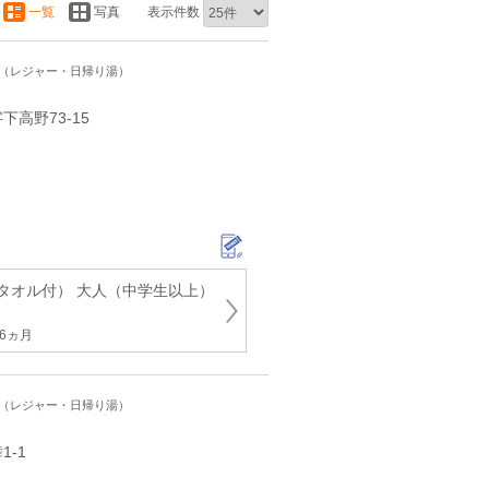
一覧
写真
表示件数
ト（レジャー・日帰り湯）
高野73-15
タオル付） 大人（中学生以上）
6ヵ月
ト（レジャー・日帰り湯）
‐1