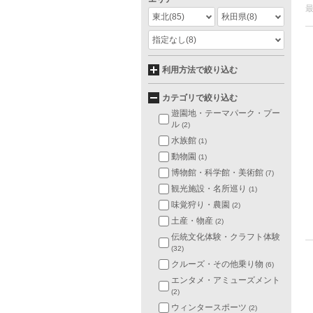
東北
(85)
秋田県
(8)
指定なし
(8)
利用方法で絞り込む
カテゴリで絞り込む
遊園地・テーマパーク・プー
ル
(2)
水族館
(1)
動物園
(1)
博物館・科学館・美術館
(7)
観光施設・名所巡り
(1)
味覚狩り・農園
(2)
土産・物産
(2)
伝統文化体験・クラフト体験
(32)
クルーズ・その他乗り物
(6)
エンタメ・アミューズメント
(2)
ウィンタースポーツ
(2)