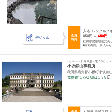
入浴+レンタルタ
会員
850円 →
650円
デジタル
特典
秋田県健康増進交流
■有効期限：購入から
レジャー・日帰り湯 > 電子チケッ
小坂鉱山事務所
秋田県鹿角郡小坂町小坂鉱山字
営業時間などの詳細はこちら
入館券 高校生以上 
会員