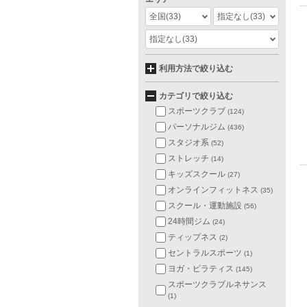
全国
(33)
指定なし
(33)
指定なし
(33)
利用方法で絞り込む
カテゴリで絞り込む
スポーツクラブ
(124)
パーソナルジム
(436)
スタジオ系
(52)
ストレッチ
(14)
キッズスクール
(27)
オンラインフィットネス
(35)
スクール・運動施設
(56)
24時間ジム
(24)
ティップネス
(2)
セントラルスポーツ
(1)
ヨガ・ピラティス
(145)
スポーツクラブルネサンス
(1)