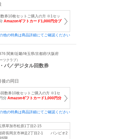
後
数券10枚セットご購入の方 ※1セッ
円分
Amazonギフトカード1,000円分プ
の他の特典は商品詳細にてご確認ください
81376 関東/近畿/埼玉県/京都府/大阪府
ポーツクラブ）
・パ／デジタル回数券
月後の同日
回数券10枚セットご購入の方 ※1セ
0円分
Amazonギフトカード1,000円分
の他の特典は商品詳細にてご確認ください
玉県草加市松原1丁目2-15
都府長岡京市神足2丁目2-1 バンビオ2
館6階