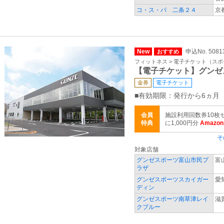
コ・ス・パ 二条２４
京
New
申込No. 5081
おすすめ
フィットネス > 電子チケット（ス
【電子チケット】グンゼ
金券
電子チケット
■有効期限：発行から6ヵ月
会員
施設利用回数券10枚
特典
に1,000円分
Amaz
そ
対象店舗
グンゼスポーツ富山市民プ
富
ラザ
グンゼスポーツスカイガー
愛
ディン
グンゼスポーツ南草津レイ
滋
クブルー