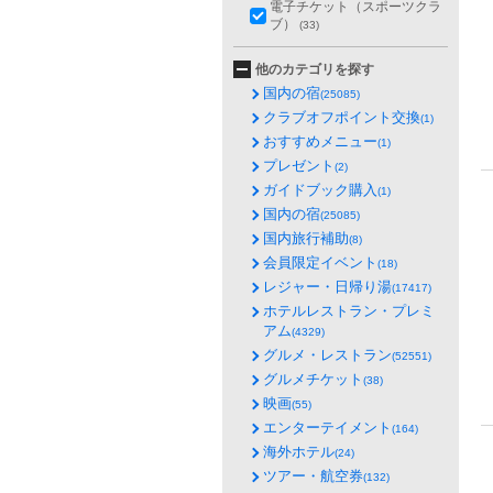
電子チケット（スポーツクラ
ブ）
(33)
他のカテゴリを探す
国内の宿
(25085)
クラブオフポイント交換
(1)
おすすめメニュー
(1)
プレゼント
(2)
ガイドブック購入
(1)
国内の宿
(25085)
国内旅行補助
(8)
会員限定イベント
(18)
レジャー・日帰り湯
(17417)
ホテルレストラン・プレミ
アム
(4329)
グルメ・レストラン
(52551)
グルメチケット
(38)
映画
(55)
エンターテイメント
(164)
海外ホテル
(24)
ツアー・航空券
(132)