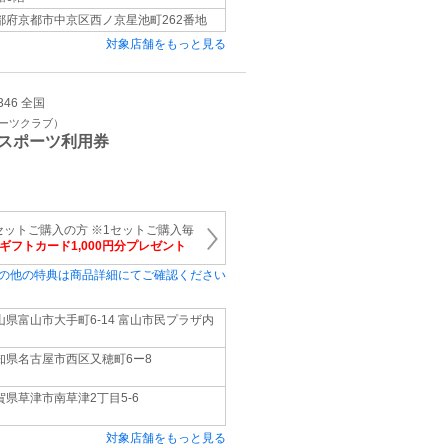
都府京都市中京区西ノ京星池町262番地
対象店舗をもっと見る
346 全国
ポーツクラブ）
スポーツ利用券
セットご購入の方 ※1セットご購入毎
onギフトカード1,000円分プレゼント
の他の特典は商品詳細にてご確認ください
山県富山市大手町6-14 富山市民プラザ内
知県名古屋市西区又穂町6ー8
賀県草津市南草津2丁目5-6
対象店舗をもっと見る