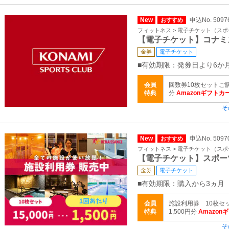
New
申込No. 5097
おすすめ
フィットネス > 電子チケット（ス
【電子チケット】コナミ
金券
電子チケット
■有効期限：発券日より6か
会員
回数券10枚セットご購
特典
分
Amazonギフトカ
そ
New
申込No. 5097
おすすめ
フィットネス > 電子チケット（ス
【電子チケット】スポー
金券
電子チケット
■有効期限：購入から3ヵ月
会員
施設利用券 10枚セ
特典
1,500円分
Amazon
そ