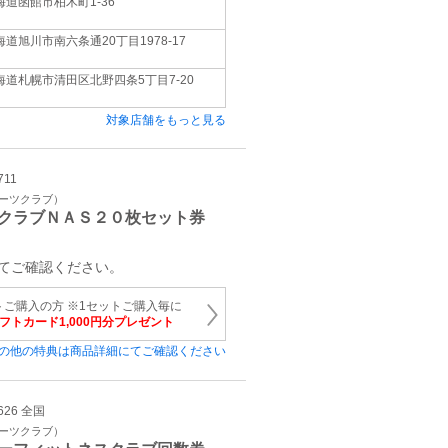
海道函館市柏木町1-36
海道旭川市南六条通20丁目1978-17
海道札幌市清田区北野四条5丁目7-20
対象店舗をもっと見る
711
ポーツクラブ）
クラブＮＡＳ２０枚セット券
てご確認ください。
トご購入の方 ※1セットご購入毎に
ギフトカード1,000円分プレゼント
の他の特典は商品詳細にてご確認ください
626 全国
ポーツクラブ）