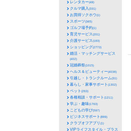
レンタカー
(49)
クルマ購入
(331)
お買得ソクホウ
(1)
スポーツ
(365)
ゴルフ場予約
(1)
育児サービス
(201)
介護サービス
(183)
ショッピング
(2773)
婚活・マッチングサービス
(402)
冠婚葬祭
(1015)
ヘルス＆ビューティー
(4036)
引越し・トランクルーム
(31)
暮らし・家事サポート
(1302)
ペット
(263)
各種相談・サポート
(1211)
学ぶ・趣味
(1763)
こどもの学び
(597)
ビジネスサポート
(889)
クラブオフアプリ
(1)
VIPライフスタイル・プラス