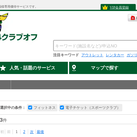
員様専用優待サービスです。
VIP会員登録
注目キーワード
アウトレット
レンタカー
ガソ
人気・話題のサービス
マップで探す
選択中の条件：
フィットネス
電子チケット（スポーツクラブ）
3
件
最初
前
1
2
次
最後