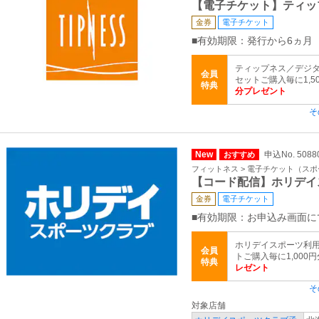
【電子チケット】ティッ
金券
電子チケット
■有効期限：発行から6ヵ月
ティップネス／デジタ
会員
セットご購入毎に1,5
特典
分プレゼント
そ
New
申込No. 5088
おすすめ
フィットネス > 電子チケット（ス
【コード配信】ホリデイ
金券
電子チケット
■有効期限：お申込み画面に
ホリデイスポーツ利用
会員
トご購入毎に1,000
特典
レゼント
そ
対象店舗