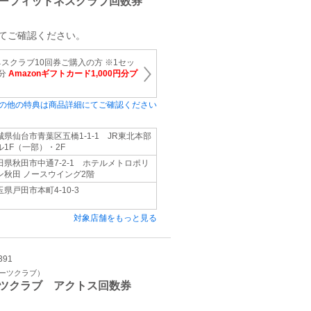
ーフィットネスクラブ回数券
てご確認ください。
スクラブ10回券ご購入の方 ※1セッ
円分
Amazonギフトカード1,000円分プ
の他の特典は商品詳細にてご確認ください
城県仙台市青葉区五橋1-1-1 JR東北本部
ル1F（一部）・2F
田県秋田市中通7-2-1 ホテルメトロポリ
ン秋田 ノースウイング2階
玉県戸田市本町4-10-3
対象店舗をもっと見る
391
ポーツクラブ）
ツクラブ アクトス回数券