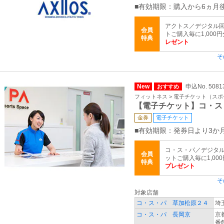
■有効期限：購入から6ヵ月
アクトス／デジタル回
会員
トご購入毎に1,000
特典
レゼント
そ
New
申込No. 50
おすすめ
フィットネス > 電子チケット（ス
【電子チケット】コ・ス
金券
電子チケット
■有効期限：発券日より3か
コ・ス・パ／デジタル
会員
ットご購入毎に1,00
特典
プレゼント
そ
対象店舗
コ・ス・パ 草加松原２４
埼
コ・ス・パ 長岡京
京
番