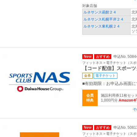
対象店舗
ルネサンス函館２４
北
ルネサンス札幌平岸２４
北
ルネサンス東札幌２４
北
ソ
New
申込No. 5084
おすすめ
フィットネス > 電子チケット（ス
【コード配信】スポーツ
金券
電子チケット
■有効期限：お申込み画面に
会員
施設利用券11枚セッ
特典
1,000円分
Amazon
そ
New
申込No. 5081
おすすめ
フィットネス > 電子チケット（ス