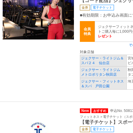
【コード配信】ジェクサ
金券
電子チケット
■有効期限：お申込み画面に
ジェクサーフィットネ
会員
トご購入毎に1,000
特典
レゼント
そ
対象店舗
ジェクサー・ライトジム＆
宮
スパ２４ 仙台店
ビ
ジェクサー・ライトジム
秋
メトロポリタン秋田店
タ
ジェクサー・フィットネス
埼
＆スパ 戸田公園
New
申込No. 5081
おすすめ
フィットネス > 電子チケット（ス
【電子チケット】スポー
金券
電子チケット