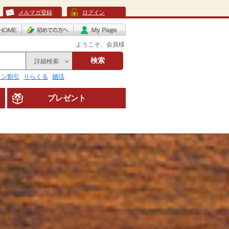
メルマガ登録
ログイン
ようこそ、会員様
検索
詳細検索
リン割引
りらくる
婚活
プレゼント