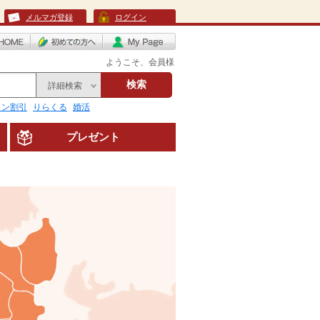
メルマガ登録
ログイン
ようこそ、会員様
検索
詳細検索
リン割引
りらくる
婚活
プレゼント