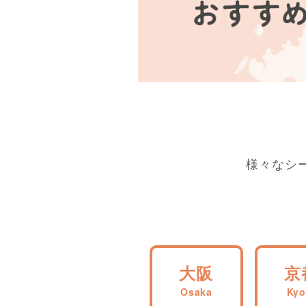
様々なシ
大阪
京
Osaka
Kyo