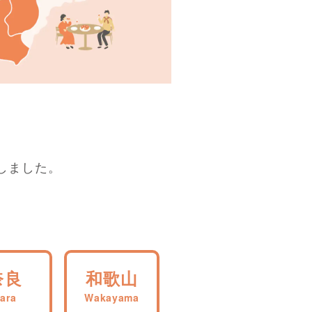
しました。
奈良
和歌山
ara
Wakayama