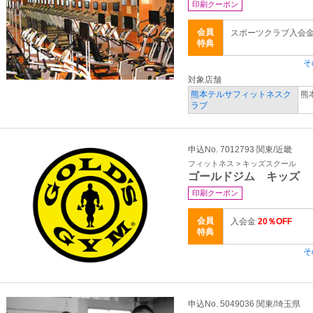
印刷クーポン
会員
スポーツクラブ入会
特典
そ
対象店舗
熊本テルサフィットネスク
熊
ラブ
申込No. 7012793 関東/近畿
フィットネス > キッズスクール
ゴールドジム キッズ
印刷クーポン
会員
入会金
20％OFF
特典
そ
申込No. 5049036 関東/埼玉県