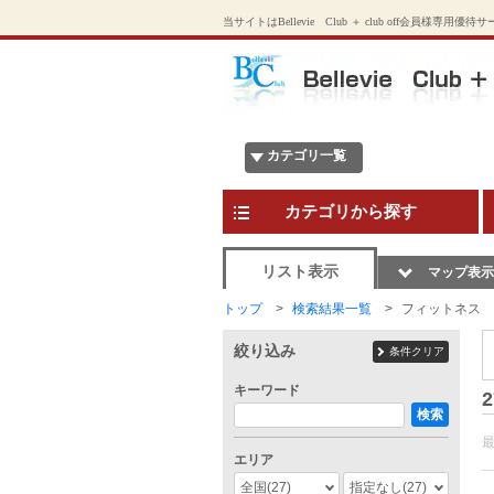
当サイトはBellevie Club ＋ club off会員様専用優
カテゴリ一覧
カテゴリから探す
リスト表示
マップ表示
トップ
検索結果一覧
フィットネス
絞り込み
条件クリア
キーワード
2
検索
エリア
全国
(27)
指定なし
(27)