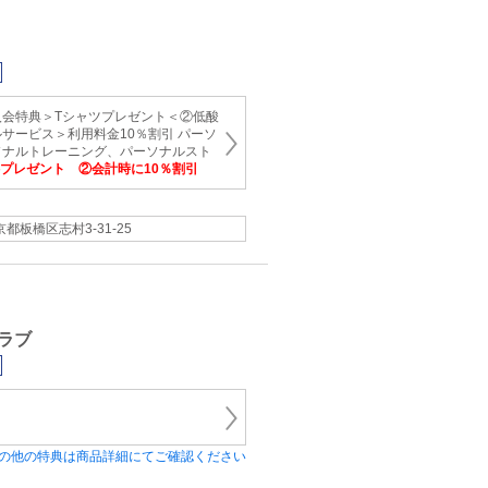
入会特典＞Tシャツプレゼント＜②低酸
サービス＞利用料金10％割引 パーソ
ソナルトレーニング、パーソナルスト
料プレゼント ②会計時に10％割引
京都板橋区志村3-31-25
ラブ
の他の特典は商品詳細にてご確認ください