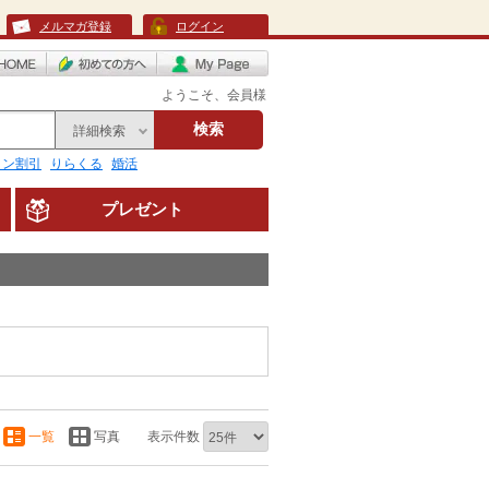
メルマガ登録
ログイン
ようこそ、会員様
検索
詳細検索
リン割引
りらくる
婚活
プレゼント
一覧
写真
表示件数