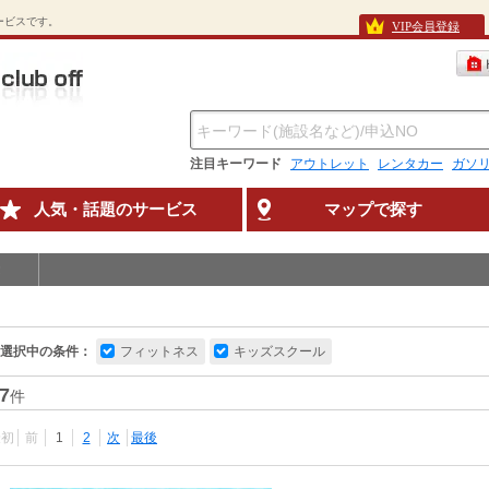
待サービスです。
VIP会員登録
注目キーワード
アウトレット
レンタカー
ガソ
人気・話題のサービス
マップで探す
選択中の条件：
フィットネス
キッズスクール
7
件
最初
前
1
2
次
最後