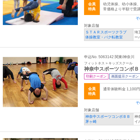
会員
幼児体操、幼小体操、
特典
常価格より半額で受
そ
対象店舗
ＳＴＡＲスポーツクラブ
埼
体操教室・バク転教室
ー
申込No. 5063142 関東/神奈川
フィットネス > キッズスクール
神奈中スポーツコンボＢ
印刷クーポン
画面提示クーポン
会員
通常体験料金 1,100円
特典
そ
対象店舗
神奈中スポーツコンボＢＢ
神
茅ヶ崎
イ