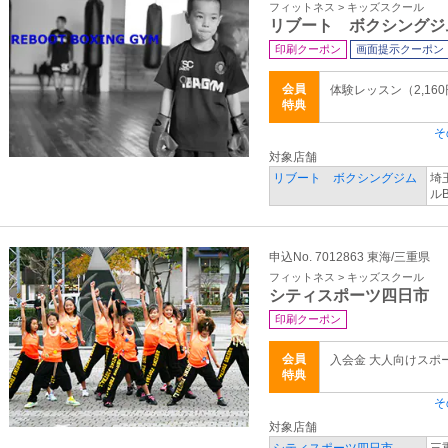
フィットネス > キッズスクール
リブート ボクシングジ
印刷クーポン
画面提示クーポン
会員
体験レッスン（2,16
特典
そ
対象店舗
リブート ボクシングジム
埼
ルB
申込No. 7012863 東海/三重県
フィットネス > キッズスクール
シティスポーツ四日市
印刷クーポン
会員
入会金 大人向けスポ
特典
そ
対象店舗