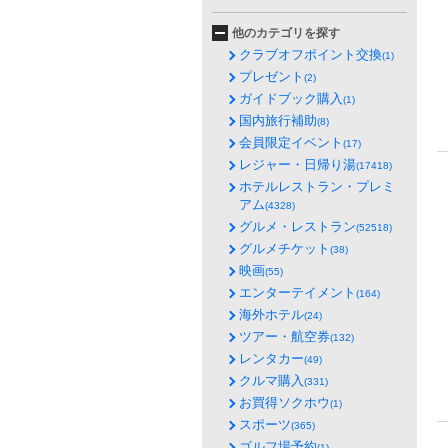
他のカテゴリを探す
クラブオフポイント交換
(1)
プレゼント
(2)
ガイドブック購入
(1)
国内旅行補助
(8)
会員限定イベント
(17)
レジャー・日帰り湯
(17418)
ホテルレストラン・プレミ
アム
(4328)
グルメ・レストラン
(52518)
グルメチケット
(38)
映画
(55)
エンターテイメント
(164)
海外ホテル
(24)
ツアー・航空券
(132)
レンタカー
(49)
クルマ購入
(331)
お買得ソクホウ
(1)
スポーツ
(365)
ゴルフ場予約
(1)