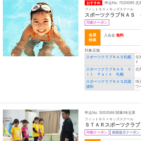
申込No. 7020095
おすすめ
フィットネス > キッズスクール
スポーツクラブＮＡＳ 
印刷クーポン
会員
入会金
無料
特典
対象店舗
スポーツクラブＮＡＳ札幌
北
Ｆ
スポーツクラブＮＡＳ Ｖ
北
ｉｔ Ｐａｒｋ 札幌
スポーツクラブＮＡＳ武蔵
埼
浦和
ワ
申込No. 5053588 関東/埼玉県
フィットネス > キッズスクール
ＳＴＡＲスポーツクラブ
印刷クーポン
画面提示クーポン