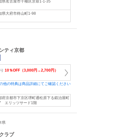
知県名古屋市千種区京命1‐1‐35
知県大府市柊山町1‐98
ンティ京都
より
10％OFF（3,000円→2,700円）
の他の特典は商品詳細にてご確認ください
都府京都市下京区堺町通松原下る鍛治屋町
57 エリッツサード1階
熊本県
クラブ