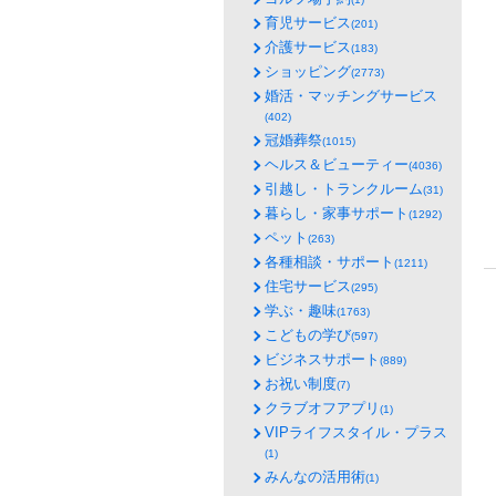
育児サービス
(201)
介護サービス
(183)
ショッピング
(2773)
婚活・マッチングサービス
(402)
冠婚葬祭
(1015)
ヘルス＆ビューティー
(4036)
引越し・トランクルーム
(31)
暮らし・家事サポート
(1292)
ペット
(263)
各種相談・サポート
(1211)
住宅サービス
(295)
学ぶ・趣味
(1763)
こどもの学び
(597)
ビジネスサポート
(889)
お祝い制度
(7)
クラブオフアプリ
(1)
VIPライフスタイル・プラス
(1)
みんなの活用術
(1)