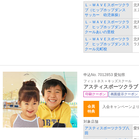
Ｌ－ＷＡＶＥスポーツクラ
北
ブ（ヒップホップダンス
エ
サッカー 幼児体操）
Ｌ－ＷＡＶＥスポーツクラ
北
ブ ヒップホップダンスス
光
クールあいの里校
Ｌ－ＷＡＶＥスポーツクラ
北
ブ ヒップホップダンスス
ラ
クール元町校
申込No. 7012853 愛知県
フィットネス > キッズスクール
アスティスポーツクラブ
印刷クーポン
画面提示クーポン
会員
入会キャンペーンよ
特典
対象店舗
アスティスポーツクラブ八
愛
田