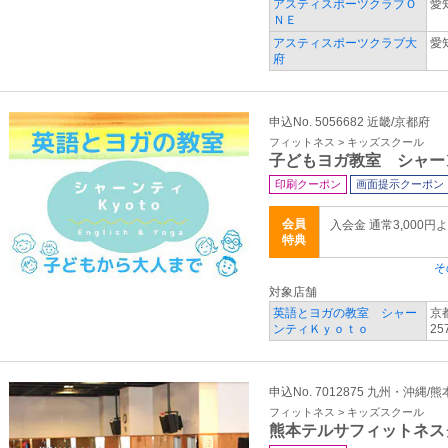
アスティスポーツクラブＯ
愛
ＮＥ
アスティスポーツクラブ大
愛
府
申込No. 5056682 近畿/京都府
フィットネス > キッズスクール
子どもヨガ教室 シャー
印刷クーポン
画面提示クーポン
会員
入会金 通常3,000円
特典
そ
対象店舗
英語とヨガの教室 シャー
京
ンティＫｙｏｔｏ
2
申込No. 7012875 九州・沖縄/
フィットネス > キッズスクール
熊本テルサフィットネス