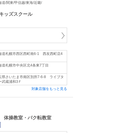
 北海道/関東/甲信越/東海/近畿/
キッズスクール
海道札幌市西区西町南6-1 西友西町店4
海道札幌市中央区北4条東7丁目
玉県さいたま市南区別所7-6-8 ライブタ
ー武蔵浦和3Ｆ
対象店舗をもっと見る
 体操教室・バク転教室