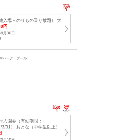
地入場＋のりもの乗り放題） 大
00円
9月30日
新）
ーマパーク・プール
付入園券（有効期限：
027/3/31） おとな（中学生以上）
円
3月10日