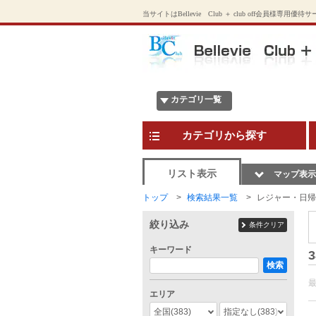
当サイトはBellevie Club ＋ club off会員様専用優
カテゴリ一覧
カテゴリから探す
リスト表示
マップ表示
トップ
検索結果一覧
レジャー・日帰
絞り込み
条件クリア
キーワード
3
検索
エリア
全国
(383)
指定なし
(383)