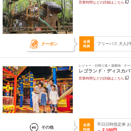
営業時間などの詳細はこちら
会員
フリーパス 大人(
クーポン
特典
レジャー・日帰り湯 > 遊園地・テ
レゴランド・ディスカバ
営業時間などの詳細はこちら
平日日時指定券 おと
会員
その他
特典
→
2,100円