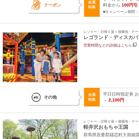
会員
クーポン
料金から
100円引
特典
■キャンペーン期間：2
レジャー・日帰り湯 > 遊園地・テ
レゴランド・ディスカバ
営業時間などの詳細はこちら
平日日時指定券 おと
会員
その他
特典
→
2,100円
レジャー・日帰り湯 > 遊園地・テ
軽井沢おもちゃ王国
群馬県吾妻郡嬬恋村大前細原2