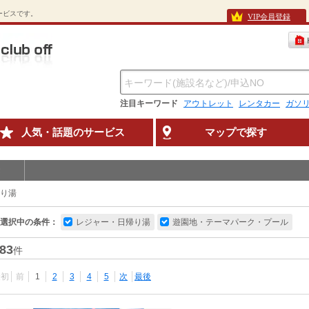
待サービスです。
VIP会員登録
注目キーワード
アウトレット
レンタカー
ガソ
人気・話題のサービス
マップで探す
り湯
選択中の条件：
レジャー・日帰り湯
遊園地・テーマパーク・プール
83
件
最初
前
1
2
3
4
5
次
最後