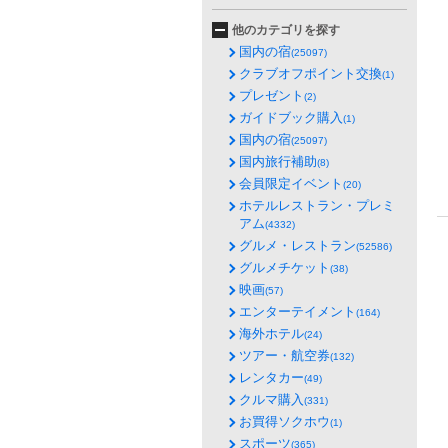
他のカテゴリを探す
国内の宿
(25097)
クラブオフポイント交換
(1)
プレゼント
(2)
ガイドブック購入
(1)
国内の宿
(25097)
国内旅行補助
(8)
会員限定イベント
(20)
ホテルレストラン・プレミ
アム
(4332)
グルメ・レストラン
(52586)
グルメチケット
(38)
映画
(57)
エンターテイメント
(164)
海外ホテル
(24)
ツアー・航空券
(132)
レンタカー
(49)
クルマ購入
(331)
お買得ソクホウ
(1)
スポーツ
(365)