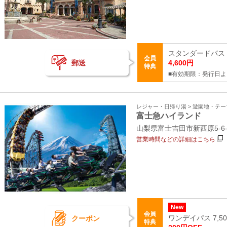
スタンダードパス 
会員
郵送
4,600円
特典
■有効期限：発行日よ
レジャー・日帰り湯 > 遊園地・テ
富士急ハイランド
山梨県富士吉田市新西原5‐6‐
営業時間などの詳細はこちら
New
会員
クーポン
ワンデイパス 7,5
特典