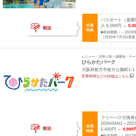
パスポート（遊園
会員
人 6,000円 →
5,4
郵送
特典
■有効期限：～2026年
（2026年7月3日更
レジャー・日帰り湯 > 遊園地・テ
ひらかたパーク
大阪府枚方市枚方公園町1‐1
営業時間などの詳細はこちら
フリーパス引換券
2026/04/01～2
会員
郵送
5,400円 →
4,900
特典
■販売期間：～2027年