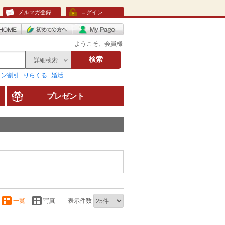
メルマガ登録
ログイン
ようこそ、会員様
検索
詳細検索
リン割引
りらくる
婚活
プレゼント
一覧
写真
表示件数