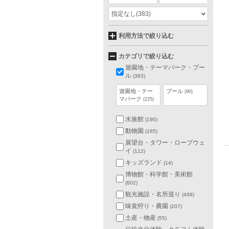
指定なし
(383)
利用方法で絞り込む
カテゴリで絞り込む
遊園地・テーマパーク・プー
ル
(383)
遊園地・テー
プール
(90)
マパーク
(225)
水族館
(190)
動物園
(165)
展望台・タワー・ロープウェ
イ
(112)
キッズランド
(14)
博物館・科学館・美術館
(602)
観光施設・名所巡り
(499)
味覚狩り・農園
(207)
土産・物産
(55)