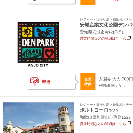
レジャー・日帰り湯 > 遊園地・テ
安城産業文化公園デンパ
愛知県安城市赤松町梶1
営業時間などの詳細はこちら
入園券 大人 700
会員
郵送
特典
■有効期限：なし
レジャー・日帰り湯 > 遊園地・テ
ポルトヨーロッパ
和歌山県和歌山市毛見152
営業時間などの詳細はこちら