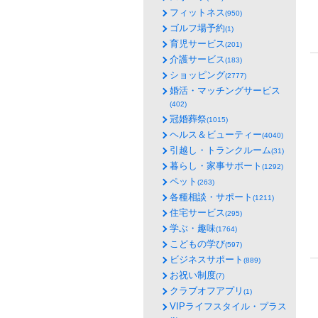
フィットネス
(950)
ゴルフ場予約
(1)
育児サービス
(201)
介護サービス
(183)
ショッピング
(2777)
婚活・マッチングサービス
(402)
冠婚葬祭
(1015)
ヘルス＆ビューティー
(4040)
引越し・トランクルーム
(31)
暮らし・家事サポート
(1292)
ペット
(263)
各種相談・サポート
(1211)
住宅サービス
(295)
学ぶ・趣味
(1764)
こどもの学び
(597)
ビジネスサポート
(889)
お祝い制度
(7)
クラブオフアプリ
(1)
VIPライフスタイル・プラス