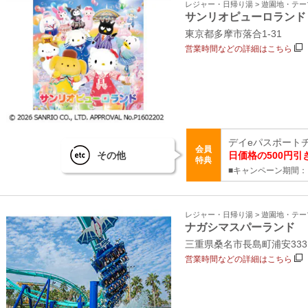
レジャー・日帰り湯 > 遊園地・テ
サンリオピューロランド
東京都多摩市落合1-31
営業時間などの詳細はこちら
デイeパスポート
会員
その他
日価格の500円引
特典
■キャンペーン期間：～
レジャー・日帰り湯 > 遊園地・テ
ナガシマスパーランド
三重県桑名市長島町浦安333
営業時間などの詳細はこちら