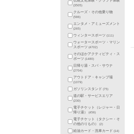
伝統文化体験・クラフト体験
(3505)
クルーズ・その他乗り物
(586)
エンタメ・アミューズメント
(265)
ウィンタースポーツ
(111)
ウォータースポーツ・マリン
スポーツ
(4702)
そのほかアクティビティ・ス
ポーツ
(1480)
日帰り湯・スパ・サウナ
(2704)
アウトドア・キャンプ場
(1079)
ガソリンスタンド
(75)
道の駅・サービスエリア
(230)
電子チケット（レジャー・日
帰り湯）
(456)
電子チケット（タクシー・そ
の他のりもの）
(2)
給油カード・洗車カード
(14)