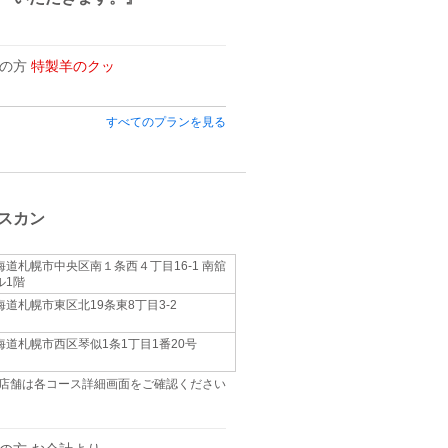
用の方
特製羊のクッ
すべてのプランを見る
スカン
海道札幌市中央区南１条西４丁目16-1 南舘
ル1階
海道札幌市東区北19条東8丁目3‐2
海道札幌市西区琴似1条1丁目1番20号
店舗は各コース詳細画面をご確認ください