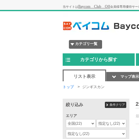
Baycom Club Off
当サイトは
会員様専用優待サー
カテゴリ一覧
カテゴリから探す
リスト表示
マップ表示
トップ
ジンギスカン
2
絞り込み
条件クリア
エリア
全国
(22)
指定なし
(22)
指定なし
(22)