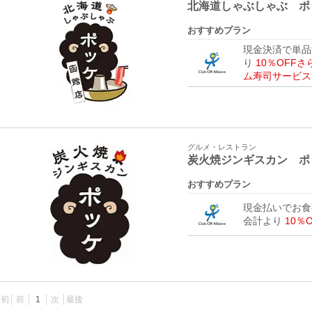
北海道しゃぶしゃぶ ポ
おすすめプラン
現金決済で単品
り
10％OFF
ム寿司サービス
グルメ・レストラン
炭火焼ジンギスカン ポ
おすすめプラン
現金払いでお食
会計より
10％
最初
前
1
次
最後