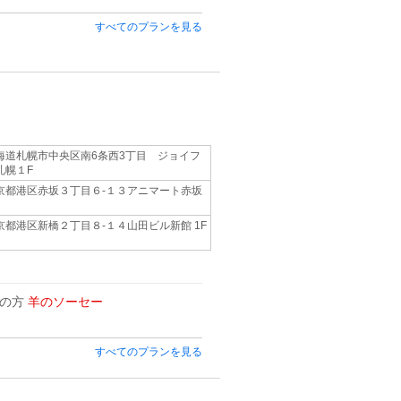
すべてのプランを見る
海道札幌市中央区南6条西3丁目 ジョイフ
札幌１F
京都港区赤坂３丁目６-１３アニマート赤坂
京都港区新橋２丁目８-１４山田ビル新館 1F
用の方
羊のソーセー
すべてのプランを見る