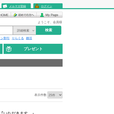
メルマガ登録
ログイン
ようこそ、会員様
検索
詳細検索
リン割引
りらくる
婚活
プレゼント
表示件数
『いただきます。』