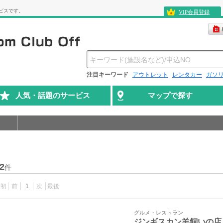
ビスです。
VIP会員登録
注目キーワード
アウトレット
レンタカー
ガソ
人気・話題のサービス
マップで探す
2
件
最初
前
1
次
最後
グルメ・レストラン
ジンギスカン羊飼いの店