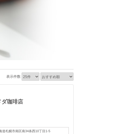
表示件数
メダ珈琲店
海道札幌市南区南34条西10丁目1-5