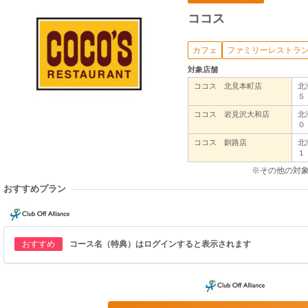
ココス
カフェ
ファミリーレストラ
対象店舗
ココス 北見本町店
北
ココス 岩見沢大和店
北
ココス 釧路店
北
※その他の対
おすすめプラン
おすすめ
コース名（特典）はログインすると表示されます