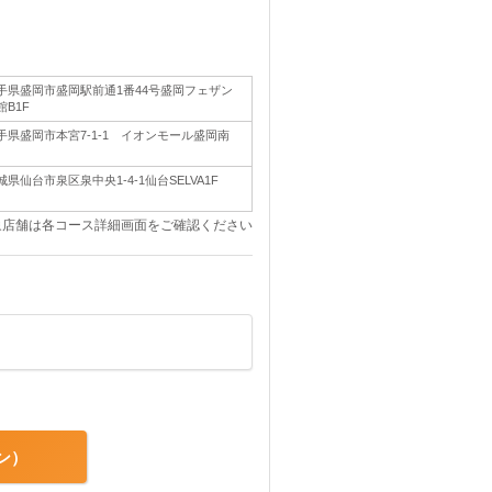
手県盛岡市盛岡駅前通1番44号盛岡フェザン
館B1F
手県盛岡市本宮7-1-1 イオンモール盛岡南
城県仙台市泉区泉中央1-4-1仙台SELVA1F
象店舗は各コース詳細画面をご確認ください
ン