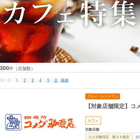
300
件（店舗数）
最初
前
1
2
3
4
5
次
最後
グルメ・レストラン
【対象店舗限定】コ
カフェ
対象店舗
コメダ珈琲店 南３４条石
北