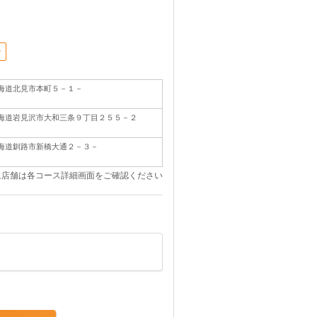
ン
海道北見市本町５－１－
５
海道岩見沢市大和三条９丁目２５５－２
０
海道釧路市新橋大通２－３－
１
象店舗は各コース詳細画面をご確認ください