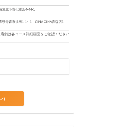
海道北斗市七重浜4-44-1
森県青森市浜田1-14-1 CiiNA CiiNA青森店1
象店舗は各コース詳細画面をご確認ください
ン