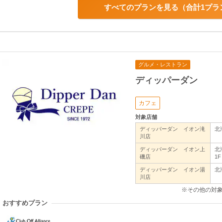
すべてのプランを見る
合計1プラ
グルメ・レストラン
ディッパーダン
カフェ
対象店舗
ディッパーダン イオン滝
北
川店
ディッパーダン イオン上
北
磯店
1F
ディッパーダン イオン湯
北
川店
※その他の対
おすすめプラン