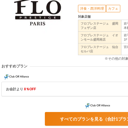
洋食・西洋料理
カフェ
対象店舗
フロプレステージュ 盛岡
岩
フェザン店
本
フロプレステージュ イオ
岩
ンモール盛岡南店
1F
フロプレステージュ 仙台
宮
セルバ店
※その他の対
おすすめプラン
お会計より
8％OFF
すべてのプランを見る
合計1プラ