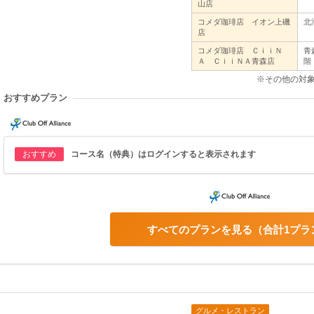
山店
コメダ珈琲店 イオン上磯
北
店
コメダ珈琲店 ＣｉｉＮ
青
Ａ ＣｉｉＮＡ青森店
階
※その他の対
おすすめプラン
おすすめ
コース名（特典）はログインすると表示されます
すべてのプランを見る
合計1プラ
グルメ・レストラン