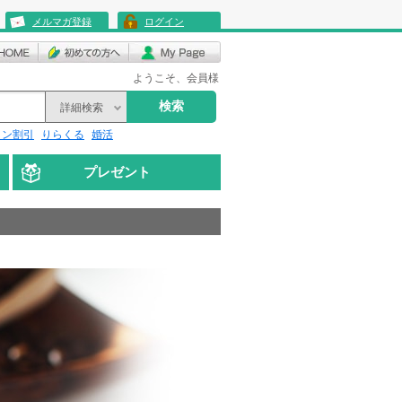
メルマガ登録
ログイン
ようこそ、会員様
検索
詳細検索
リン割引
りらくる
婚活
プレゼント