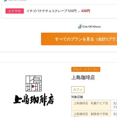
おすすめ
イチゴバナナチョコクレープ 530円 →
430円
すべてのプランを見る
合計1プラ
グルメ・レストラン
上島珈琲店
カフェ
対象店舗
上島珈琲店 札幌アピア店
北
ア
上島珈琲店 釧路赤十字病
北