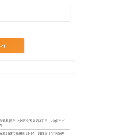
ン
海道札幌市中央区北五条西3丁目 札幌アピ
内
海道釧路市新栄町21-14 釧路赤十字病院内