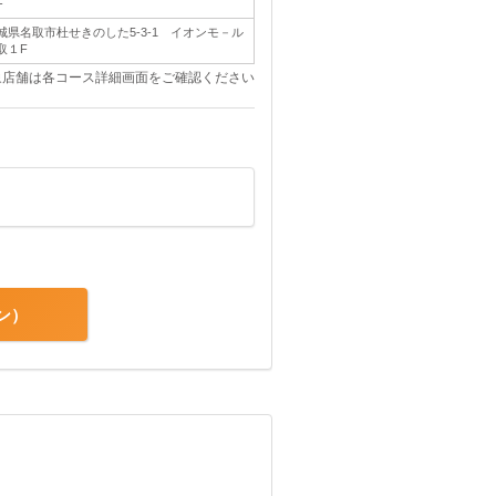
F
城県名取市杜せきのした5-3-1 イオンモ－ル
取１F
象店舗は各コース詳細画面をご確認ください
ン