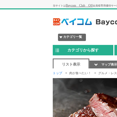
Baycom Club Off
当サイトは
会員様専用優待サー
カテゴリ一覧
カテゴリから探す
リスト表示
マップ表示
トップ
肉が食べたい！
グルメ・レス