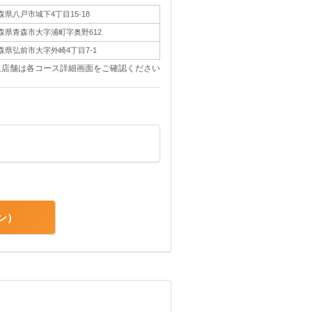
森県八戸市城下4丁目15-18
森県青森市大字浦町字奥野612
森県弘前市大字外崎4丁目7-1
象店舗は各コース詳細画面をご確認ください
ン