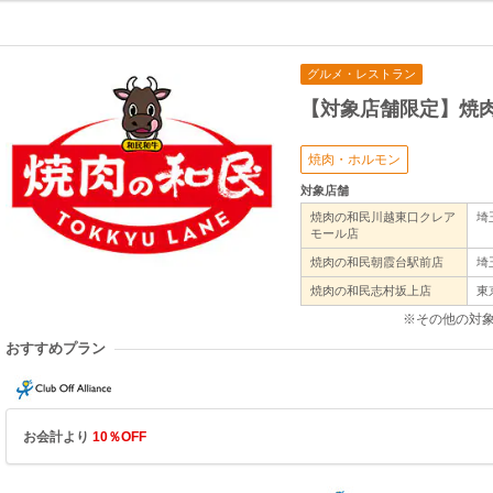
グルメ・レストラン
【対象店舗限定】焼
焼肉・ホルモン
対象店舗
焼肉の和民川越東口クレア
埼
モール店
焼肉の和民朝霞台駅前店
埼
焼肉の和民志村坂上店
東
※その他の対
おすすめプラン
お会計より
10％OFF