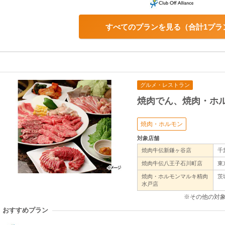
すべてのプランを見る
合計1プラ
グルメ・レストラン
焼肉でん、焼肉・ホ
焼肉・ホルモン
対象店舗
焼肉牛伝新鎌ヶ谷店
千
焼肉牛伝八王子石川町店
東
焼肉・ホルモンマルキ精肉
茨
水戸店
※その他の対
おすすめプラン