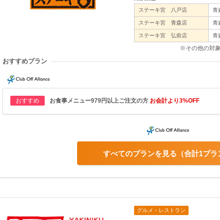
ステーキ宮 八戸店
青
ステーキ宮 青森店
青
ステーキ宮 弘前店
青
※その他の対
おすすめプラン
おすすめ
お食事メニュー979円以上ご注文の方
お会計より3%OFF
すべてのプランを見る
合計1プラ
グルメ・レストラン