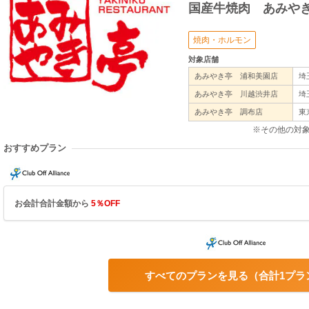
国産牛焼肉 あみや
焼肉・ホルモン
対象店舗
あみやき亭 浦和美園店
埼
あみやき亭 川越渋井店
埼
あみやき亭 調布店
東
※その他の対
おすすめプラン
お会計合計金額から
5％OFF
すべてのプランを見る
合計1プラ