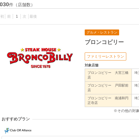
030
件（店舗数）
最初
前
1
次
最後
グルメ・レストラン
ブロンコビリー
ファミリーレストラン
対象店舗
ブロンコビリー 大宮三橋
埼
店
ブロンコビリー 戸田駅前
埼
店
ブロンコビリー 南浦和円
埼
正寺店
※その他の対
おすすめプラン