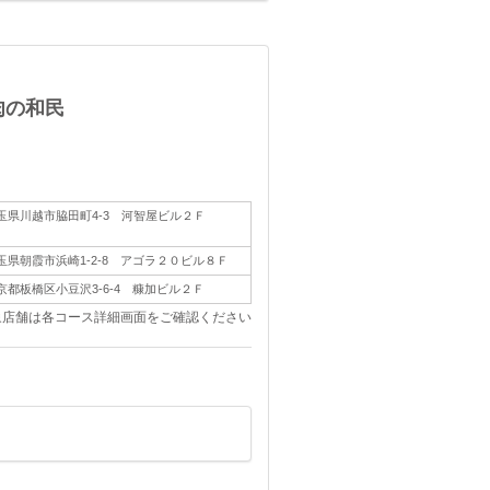
肉の和民
玉県川越市脇田町4-3 河智屋ビル２Ｆ
玉県朝霞市浜崎1-2-8 アゴラ２０ビル８Ｆ
京都板橋区小豆沢3-6-4 糠加ビル２Ｆ
象店舗は各コース詳細画面をご確認ください