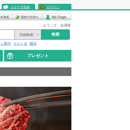
メルマガ登録
ログイン
ようこそ、会員様
検索
詳細検索
リン割引
りらくる
婚活
プレゼント