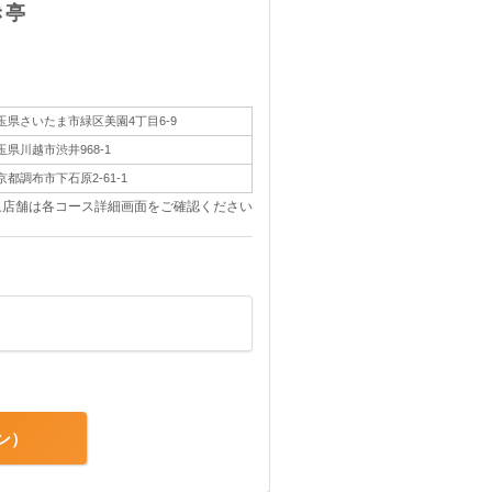
き亭
玉県さいたま市緑区美園4丁目6-9
玉県川越市渋井968-1
京都調布市下石原2-61-1
象店舗は各コース詳細画面をご確認ください
ン