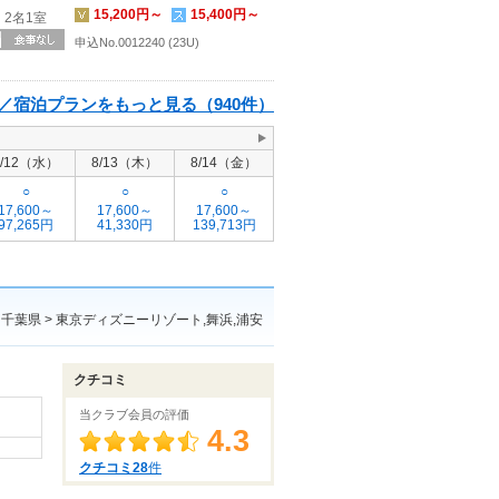
15,200円～
15,400円～
2名1室
申込No.0012240 (23U)
／宿泊プランをもっと見る（940件）
8/12（水）
8/13（木）
8/14（金）
○
○
○
17,600～
17,600～
17,600～
97,265円
41,330円
139,713円
千葉県 > 東京ディズニーリゾート,舞浜,浦安
クチコミ
当クラブ会員の評価
4.3
クチコミ28
件