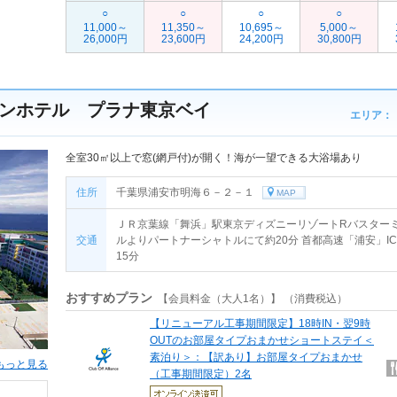
○
○
○
○
11,000～
11,350～
10,695～
5,000～
26,000円
23,600円
24,200円
30,800円
ンホテル プラナ東京ベイ
エリア：
全室30㎡以上で窓(網戸付)が開く！海が一望できる大浴場あり
住所
千葉県浦安市明海６－２－１
MAP
ＪＲ京葉線「舞浜」駅東京ディズニーリゾートRバスター
交通
ルよりパートナーシャトルにて約20分 首都高速「浦安」I
15分
おすすめプラン
【会員料金（大人1名）】 （消費税込）
【リニューアル工事期間限定】18時IN・翌9時
OUTのお部屋タイプおまかせショートステイ＜
素泊り＞：【訳あり】お部屋タイプおまかせ
もっと見る
（工事期間限定）2名