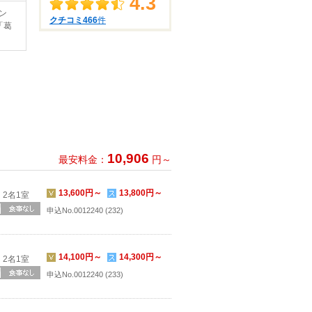
4.3
ン
クチコミ466
件
「葛
10,906
最安料金：
円～
13,600円～
13,800円～
2名1室
申込No.0012240 (232)
14,100円～
14,300円～
2名1室
申込No.0012240 (233)