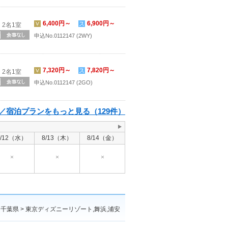
6,400円～
6,900円～
2名1室
申込No.0112147 (2WY)
7,320円～
7,820円～
2名1室
申込No.0112147 (2GO)
／宿泊プランをもっと見る（129件）
8/12（水）
8/13（木）
8/14（金）
×
×
×
千葉県 > 東京ディズニーリゾート,舞浜,浦安