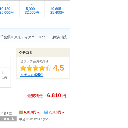
○
○
○
10,420～
5,000～
10,695～
35,000円
32,000円
25,400円
千葉県 > 東京ディズニーリゾート,舞浜,浦安
クチコミ
当クラブ会員の評価
4.5
ミナ
クチコミ425
件
C→約
6,810
最安料金：
円～
6,810円～
7,310円～
2名1室
申込No.0112147 (2V3)