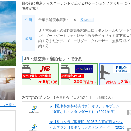
目の前に東京ディズニーランドが広がるロケーションファミリーにう
設備が充実
住所
千葉県浦安市舞浜１－９
MAP
ＪＲ京葉線・武蔵野線舞浜駅南出口→モノレールリゾート
ンリゾートゲートウェイ駅から約５分ベイサイド駅下車→
交通
約１分またはディズニーリゾートクルーザー（無料送迎バ
約１分
JR・航空券＋宿泊セットで予約
今だけ最大1万円補助
期間限定3％OFF
500
300
2％
円補助
円補助～
総額から
O
おすすめプラン
【会員料金（大人1名）】 （消費税込）
もっと見る
★【駐車料無料特典付き】オリジナルプラン
［食事なし／スタンダード］（2026年度）
★【リロクラブ限定!!】2026.7-8 直前割スペシ
ャルプラン［食事なし／スタンダード］（2026