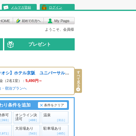
メルマガ登録
ログイン
ようこそ、会員様
プレゼント
す
【イチオシ】ホテル京阪 ユニバーサル・タワー
べ
て
金（2名1室）：
5,490
円～
見
る
金・宿泊プランへ
わり条件を追加
条件をクリア
助券可
オンライン決
温泉
済可
［393］
［488］
［311］
大浴場あり
駐車場あり
2,971］
［543］
［465］