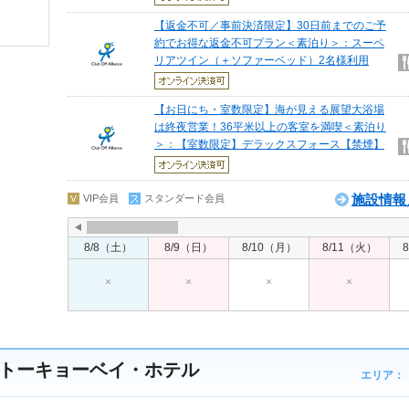
【返金不可／事前決済限定】30日前までのご予
約でお得な返金不可プラン＜素泊り＞：スーペ
リアツイン（＋ソファーベッド）2名様利用
【お日にち・室数限定】海が見える展望大浴場
は終夜営業！36平米以上の客室を満喫＜素泊り
＞：【室数限定】デラックスフォース【禁煙】
施設情報
VIP会員
スタンダード会員
8/8（土）
8/9（日）
8/10（月）
8/11（火）
×
×
×
×
トーキョーベイ・ホテル
エリア：