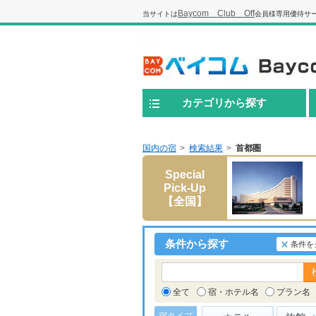
Baycom Club Off
当サイトは
会員様専用優待サ
カテゴリから探す
国内の宿
検索結果
首都圏
Special
Pick-Up
【全国】
条件から探す
条件を
全て
宿・ホテル名
プラン名