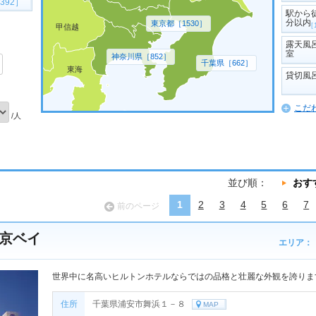
392］
駅から
分以内
東京都［1530］
［
甲信越
露天風
室
神奈川県［852］
千葉県［662］
東海
貸切風
こだ
/人
並び順：
おす
1
2
3
4
5
6
7
前のページ
京ベイ
エリア：
世界中に名高いヒルトンホテルならではの品格と壮麗な外観を誇りま
住所
千葉県浦安市舞浜１－８
MAP