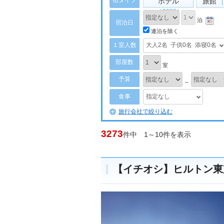
宿タイプ
ホテル
旅館
［
［2009］
泊
宿泊日
連泊を除く
１室人数
大人2名
子供0名
添寝0名
部屋数
室
予算
～
食事
指定なし
旅行会社で絞り込む
3273
件中 1～10件を表示
【イチオシ】ヒルトン東