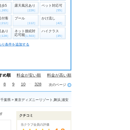
徒歩5
露天風呂あり
ペット対応可
1,265］
［226］
［55］
呂付客
プール
かけ流し
［212］
［112］
［42］
呂あり
ネット接続対
ハイクラス
応可能
［128］
［1,503］
［35］
わり条件を追加する
すめ順
料金が安い順
料金が高い順
...
8
9
10
328
次のページ
千葉県 > 東京ディズニーリゾート,舞浜,浦安
す
クチコミ
当クラブ会員の評価