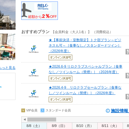
2％
総額から
OFF
おすすめプラン
【会員料金（大人1名）】 （消費税込）
★【事前決済・室数限定】トク宿プラン～ビジ
ネスも可～［食事なし／スタンダードツイン］
（2026年度）
★2026.6-9 リロクラブスペシャルプラン［食事
もっと見る
なし／ツインルーム（禁煙）］（2026年度）
★2026.4-9 リロクラブセールプラン［食事な
し／ツインルーム（禁煙）］（2026年度）
施設情報
VIP会員
スタンダード会員
8/8（土）
8/9（日）
8/10（月）
8/11（火）