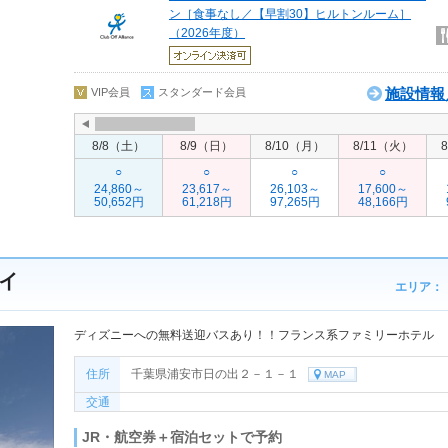
ン［食事なし／【早割30】ヒルトンルーム］
（2026年度）
施設情報
VIP会員
スタンダード会員
8/8（土）
8/9（日）
8/10（月）
8/11（火）
○
○
○
○
24,860～
23,617～
26,103～
17,600～
50,652円
61,218円
97,265円
48,166円
イ
エリア：
ディズニーへの無料送迎バスあり！！フランス系ファミリーホテル
住所
千葉県浦安市日の出２－１－１
MAP
交通
JR・航空券＋宿泊セットで予約