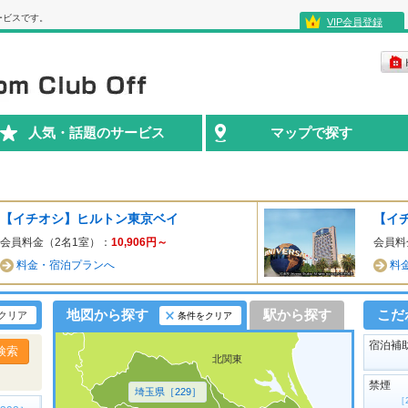
ービスです。
VIP会員登録
人気・話題のサービス
マップで探す
【イチオシ】ヒルトン東京ベイ
会員料金（2名1室）：
10,906
円～
会員料
料金・宿泊プランへ
料
地図から探す
駅から探す
こだ
クリア
条件をクリア
宿泊補
北関東
禁煙
埼玉県［229］
［