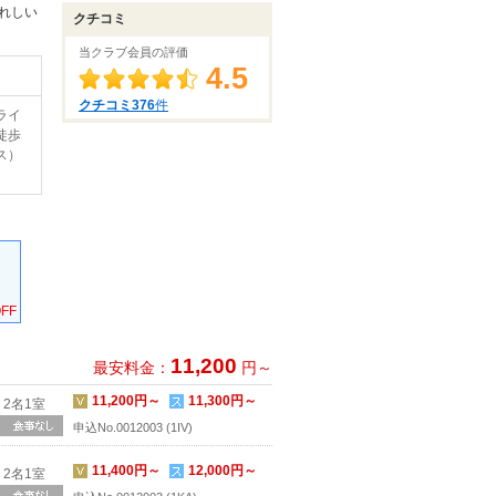
れしい
クチコミ
当クラブ会員の評価
4.5
クチコミ376
件
ライ
徒歩
ス）
FF
11,200
最安料金：
円～
11,200円～
11,300円～
2名1室
申込No.0012003 (1IV)
11,400円～
12,000円～
2名1室