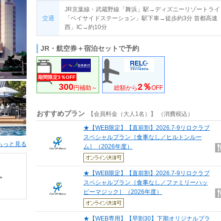
JR京葉線・武蔵野線「舞浜」駅→ディズニーリゾートライ
交通
「ベイサイドステーション」駅下車→徒歩約3分 首都高速
西」IC→約10分
JR・航空券＋宿泊セットで予約
期間限定3％OFF
300
2％
円補助～
総額から
OFF
おすすめプラン
【会員料金（大人1名）】 （消費税込）
★【WEB限定】【直前割】2026.7-9リロクラブ
スペシャルプラン［食事なし／ヒルトンルー
もっと見る
ム］（2026年度）
★【WEB限定】【直前割】2026.7-9リロクラブ
スペシャルプラン［食事なし／ファミリーハッ
ピーマジック］（2026年度）
★【WEB専用】【早割30】下期オリジナルプラ