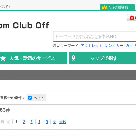
ビスです。
VIP会員登録
注目キーワード
アウトレット
レンタカー
ガソ
人気・話題のサービス
マップで探す
選択中の条件：
ペット
63
件
最初
前
1
2
3
4
5
次
最後