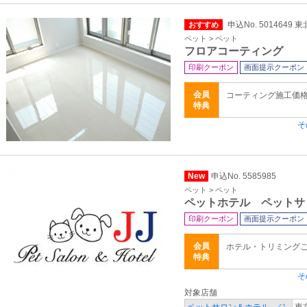
申込No. 5014649
おすすめ
ペット > ペット
フロアコーティング
印刷クーポン
画面提示クーポン
会員
コーティング施工価
特典
そ
New
申込No. 5585985
ペット > ペット
ペットホテル ペットサ
印刷クーポン
画面提示クーポン
会員
ホテル・トリミングご
特典
そ
対象店舗