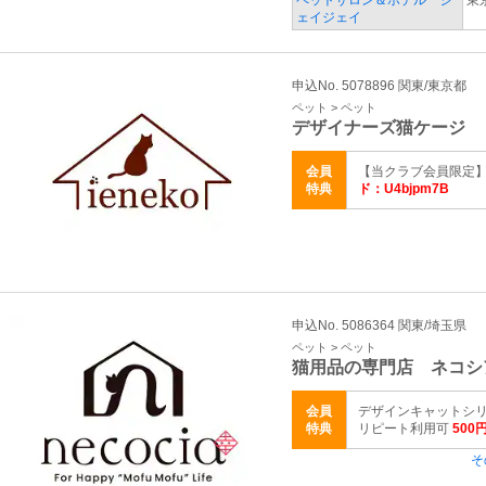
ペットサロン＆ホテル ジ
東
ェイジェイ
申込No. 5078896 関東/東京都
ペット > ペット
デザイナーズ猫ケージ 
会員
【当クラブ会員限定】
特典
ド：U4bjpm7B
申込No. 5086364 関東/埼玉県
ペット > ペット
猫用品の専門店 ネコシ
会員
デザインキャットシリ
特典
リピート利用可
500
そ