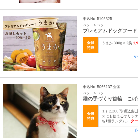
申込No. 5105325
ペット > ペット
プレミアムドッグフード
会員
うまか 300g × 2袋
1
特典
そ
申込No. 5066137 全国
ペット > ペット
猫の手づくり首輪 こげ
１）2,200円(税込)
会員
スにも使えるオリジ
特典
ち1種ランダム）
クーポ
そ