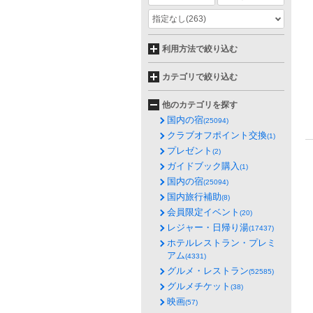
指定なし
(263)
利用方法で絞り込む
カテゴリで絞り込む
他のカテゴリを探す
国内の宿
(25094)
クラブオフポイント交換
(1)
プレゼント
(2)
ガイドブック購入
(1)
国内の宿
(25094)
国内旅行補助
(8)
会員限定イベント
(20)
レジャー・日帰り湯
(17437)
ホテルレストラン・プレミ
アム
(4331)
グルメ・レストラン
(52585)
グルメチケット
(38)
映画
(57)