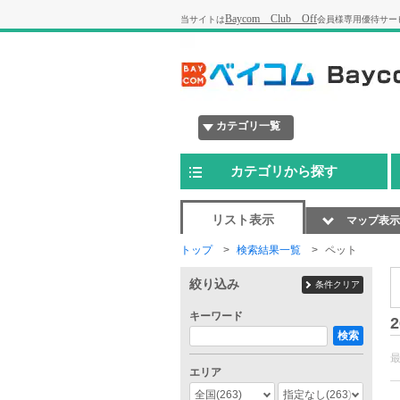
Baycom Club Off
当サイトは
会員様専用優待サー
カテゴリ一覧
カテゴリから探す
リスト表示
マップ表示
トップ
検索結果一覧
ペット
絞り込み
条件クリア
キーワード
2
検索
エリア
全国
(263)
指定なし
(263)