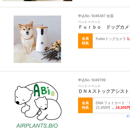
申込No. 5046387 全国
ペット > ペット
Ｆｕｒｂｏ ドッグカメ
会員
Furboドッグカメラ
3
特典
申込No. 5049789
ペット > ペット
ＤＮＡストックアシスト
会員
DNA フォトカード
特典
21,450円 →
19,305円
そ