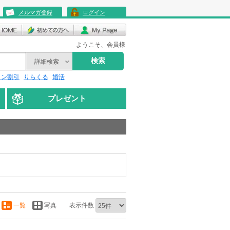
メルマガ登録
ログイン
ようこそ、会員様
検索
詳細検索
リン割引
りらくる
婚活
プレゼント
一覧
写真
表示件数