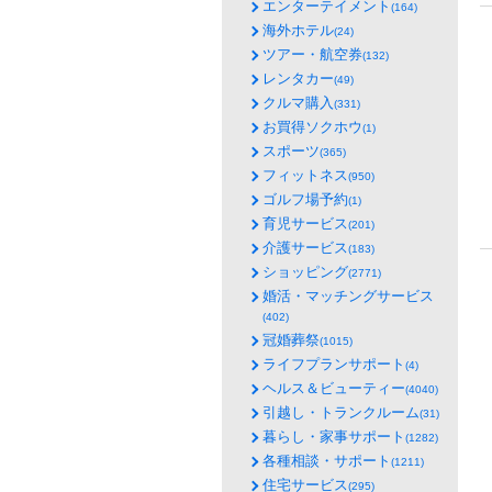
エンターテイメント
(164)
海外ホテル
(24)
ツアー・航空券
(132)
レンタカー
(49)
クルマ購入
(331)
お買得ソクホウ
(1)
スポーツ
(365)
フィットネス
(950)
ゴルフ場予約
(1)
育児サービス
(201)
介護サービス
(183)
ショッピング
(2771)
婚活・マッチングサービス
(402)
冠婚葬祭
(1015)
ライフプランサポート
(4)
ヘルス＆ビューティー
(4040)
引越し・トランクルーム
(31)
暮らし・家事サポート
(1282)
各種相談・サポート
(1211)
住宅サービス
(295)