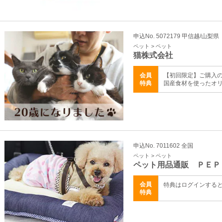
申込No. 5072179 甲信越/山梨県
ペット > ペット
猫株式会社
会員
【初回限定】ご購入の
特典
国産食材を使ったオ
申込No. 7011602 全国
ペット > ペット
ペット用品通販 ＰＥＰ
会員
特典はログインする
特典