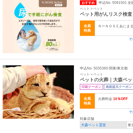
申込No. 5091501 全
おすすめ
ペット > ペット
ペット用がんリスク検査
会員
ＮーＮＯＳＥあにまる 
特典
そ
申込No. 5035360 関東/東京都
ペット > ペット
ペットの火葬｜大森ペッ
印刷クーポン
画面提示クーポン
会員
火葬料金
10％OFF
特典
そ
対象店舗
大森ペット霊堂
東