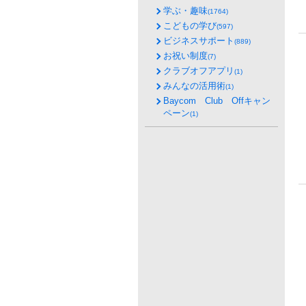
学ぶ・趣味
(1764)
こどもの学び
(597)
ビジネスサポート
(889)
お祝い制度
(7)
クラブオフアプリ
(1)
みんなの活用術
(1)
Baycom Club Offキャン
ペーン
(1)