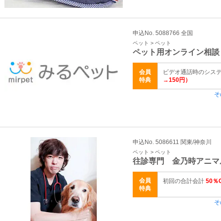
申込No. 5088766 全国
ペット > ペット
ペット用オンライン相談
会員
ビデオ通話時のシス
特典
→150円）
そ
申込No. 5086611 関東/神奈川
ペット > ペット
往診専門 金乃時アニ
会員
初回の合計会計
50％
特典
そ