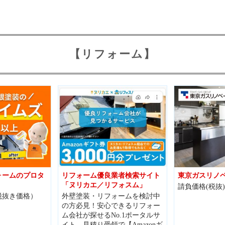
【リフォーム】
ォームのプロタ
リフォーム優良業者検索サイト
東京ガスリノ
「ヌリカエ／リフォスム」
請負価格(税抜)
税抜き価格）
外壁塗装・リフォームを検討中
の方必見！安心できるリフォー
ム会社が探せるNo.1ポータルサ
イト。見積り受領で【Amazonギ