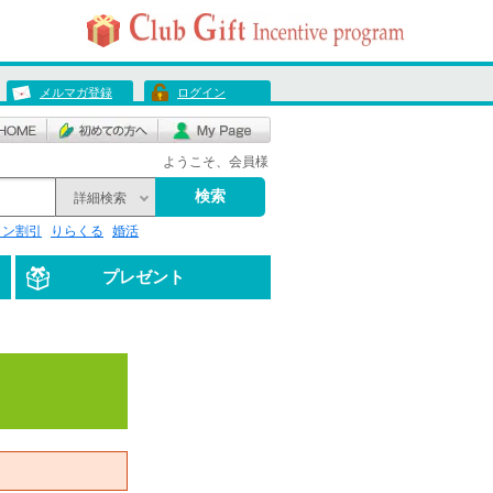
メルマガ登録
ログイン
ようこそ、会員様
検索
詳細検索
リン割引
りらくる
婚活
プレゼント