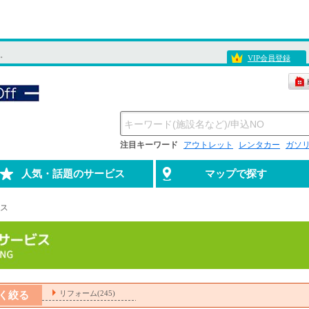
す。
VIP会員登録
注目キーワード
アウトレット
レンタカー
ガソ
人気・話題のサービス
マップで探す
ス
リフォーム(245)
く絞る