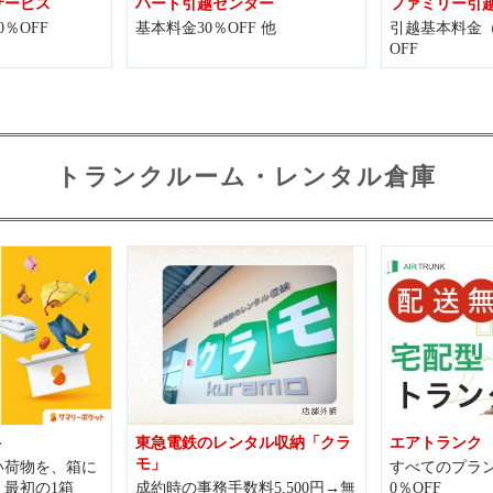
サービス
ハート引越センター
ファミリー引
％OFF
基本料金30％OFF 他
引越基本料金（
OFF
トランクルーム・レンタル倉庫
ト
東急電鉄のレンタル収納「クラ
エアトランク
モ」
い荷物を、箱に
すべてのプラン
最初の1箱
成約時の事務手数料5,500円→無
0％OFF