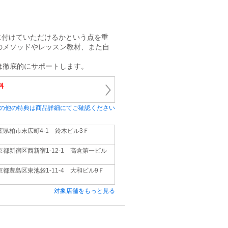
に付けていただけるかという点を重
のメソッドやレッスン教材、また自
。
は徹底的にサポートします。
料
の他の特典は商品詳細にてご確認ください
葉県柏市末広町4‐1 鈴木ビル3Ｆ
京都新宿区西新宿1-12-1 高倉第一ビル
京都豊島区東池袋1‐11‐4 大和ビル9Ｆ
対象店舗をもっと見る