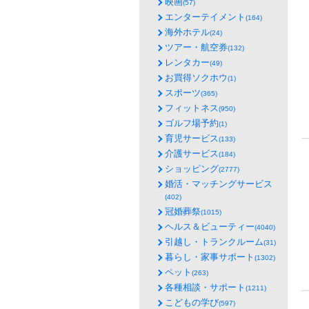
映画
(57)
エンターテイメント
(164)
海外ホテル
(24)
ツアー・航空券
(132)
レンタカー
(49)
お買得ソクホウ
(1)
スポーツ
(365)
フィットネス
(950)
ゴルフ場予約
(1)
育児サービス
(133)
介護サービス
(184)
ショッピング
(2777)
婚活・マッチングサービス
(402)
冠婚葬祭
(1015)
ヘルス＆ビューティー
(4040)
引越し・トランクルーム
(31)
暮らし・家事サポート
(1302)
ペット
(263)
各種相談・サポート
(1211)
こどもの学び
(597)