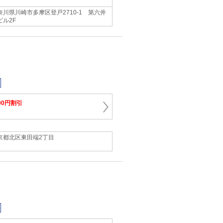
奈川県川崎市多摩区登戸2710-1 第六井
ビル2F
00円割引
京都北区東田端2丁目