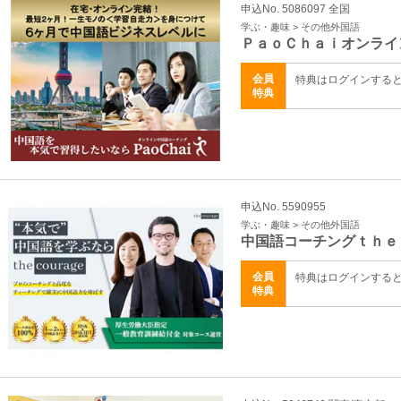
申込No. 5086097 全国
学ぶ・趣味 > その他外国語
ＰａｏＣｈａｉオンライ
会員
特典はログインする
特典
申込No. 5590955
学ぶ・趣味 > その他外国語
中国語コーチングｔｈｅ
会員
特典はログインする
特典