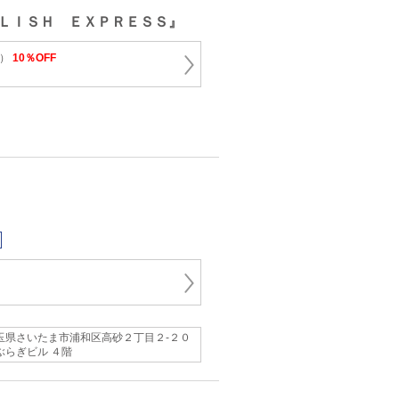
ＬＩＳＨ ＥＸＰＲＥＳＳ』
冊）
10％OFF
玉県さいたま市浦和区高砂２丁目２-２０
ぶらぎビル ４階