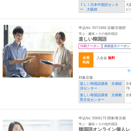
ＴＬＩ日本中国語センタ
大
ー 大阪校
ビル
申込No. 5071868 近畿/京都府
学ぶ・趣味 > その他外国語
楽しい韓国語
印刷クーポン
画面提示クーポン
会員
入会金
無料
特典
そ
対象店舗
楽しい韓国語講座 京都経
京
済センター
78
楽しい韓国語講座 京都教
京
育文化センター
申込No. 5069175 関東/東京都
学ぶ・趣味 > その他外国語
韓国語オンライン個人レ