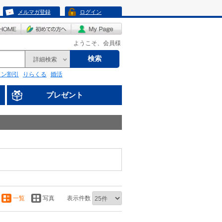
メルマガ登録
ログイン
ようこそ、会員様
検索
詳細検索
リン割引
りらくる
婚活
プレゼント
一覧
写真
表示件数