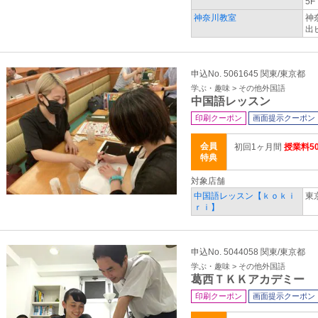
5F
神奈川教室
神
出
申込No. 5061645 関東/東京都
学ぶ・趣味 > その他外国語
中国語レッスン
印刷クーポン
画面提示クーポン
会員
初回1ヶ月間
授業料5
特典
対象店舗
中国語レッスン【ｋｏｋｉ
東
ｒｉ】
申込No. 5044058 関東/東京都
学ぶ・趣味 > その他外国語
葛西ＴＫＫアカデミー
印刷クーポン
画面提示クーポン