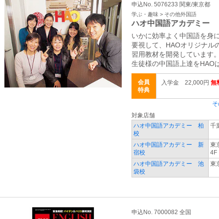
申込No. 5076233 関東/東京都
学ぶ・趣味 > その他外国語
ハオ中国語アカデミー
いかに効率よく中国語を身
要視して、HAOオリジナル
習用教材を開発しています
生徒様の中国語上達をHAO
会員
入学金 22,000円
無
特典
そ
対象店舗
ハオ中国語アカデミー 柏
千
校
ハオ中国語アカデミー 新
東
宿校
4F
ハオ中国語アカデミー 池
東
袋校
申込No. 7000082 全国