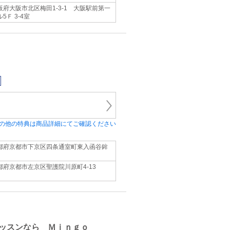
阪府大阪市北区梅田1-3-1 大阪駅前第一
5Ｆ 3-4室
の他の特典は商品詳細にてご確認ください
都府京都市下京区四条通室町東入函谷鉾
都府京都市左京区聖護院川原町4-13
ッスンなら Ｍｉｎｇｏ