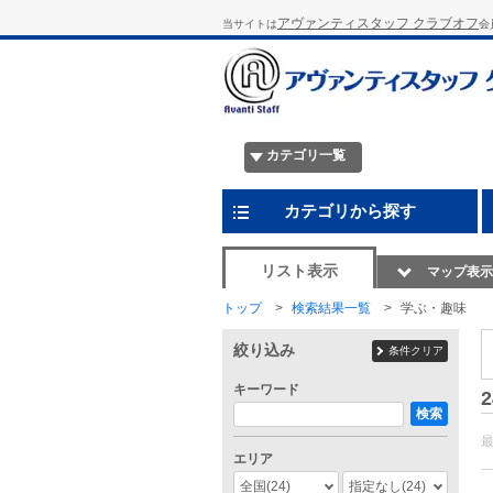
アヴァンティスタッフ クラブオフ
当サイトは
会
カテゴリ一覧
カテゴリから探す
リスト表示
マップ表示
トップ
検索結果一覧
学ぶ・趣味
絞り込み
条件クリア
キーワード
2
検索
エリア
全国
(24)
指定なし
(24)