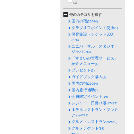
(1)
他のカテゴリを探す
国内の宿
(25094)
クラブオフポイント交換
(1)
保育施設（チケット300）
(276)
ユニバーサル・スタジオ・
ジャパン
(3)
「すまいの管理サービス」
紹介メニュー
(1)
プレゼント
(2)
ガイドブック購入
(1)
国内の宿
(25094)
国内旅行補助
(8)
会員限定イベント
(19)
レジャー・日帰り湯
(17437)
ホテルレストラン・プレミ
アム
(4331)
グルメ・レストラン
(52550)
グルメチケット
(38)