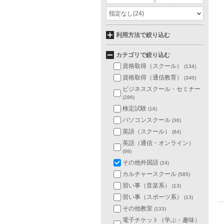
指定なし
(24)
利用方法で絞り込む
カテゴリで絞り込む
資格取得（スクール）
(134)
資格取得（通信教育）
(340)
ビジネススクール・セミナー
(286)
検定試験
(16)
パソコンスクール
(36)
英語（スクール）
(84)
英語（通信・オンライン）
(99)
その他外国語
(24)
カルチャースクール
(585)
習い事（音楽系）
(13)
習い事（スポーツ系）
(13)
その他教室
(133)
電子チケット（学ぶ・趣味）