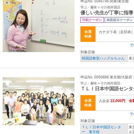
申込No. 5046746 関東/東京都
学ぶ・趣味 > その他外国語
優しい先生が丁寧に指導
印刷クーポン
画面提示クーポン
会員
カナダラ表（反切表
特典
そ
対象店舗
韓国語教室ハングルちゃん
東
申込No. 0050886 東京都/大阪府
学ぶ・趣味 > その他外国語
ＴＬＩ日本中国語センタ
会員
入会金
22,000円 全
特典
そ
対象店舗
ＴＬＩ日本中国語センタ
東
ー 東京校
ル1