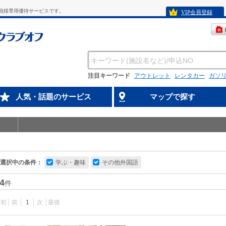
員様専用優待サービスです。
VIP会員登録
注目キーワード
アウトレット
レンタカー
ガソ
人気・話題のサービス
マップで探す
選択中の条件：
学ぶ・趣味
その他外国語
4
件
最初
前
1
次
最後