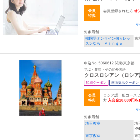
会員
会員登録された方
オ
特典
そ
対象店舗
韓国語オンライン個人レッ
東
スンなら Ｍｉｎｇｏ
申込No. 5060612 関東/東京都
学ぶ・趣味 > その他外国語
クロスロシアン（ロシア
印刷クーポン
画面提示クーポン
会員
ロシア語一般コース 
特典
方
入会金10,000円
そ
対象店舗
埼玉教室
埼
PA
東京教室
東