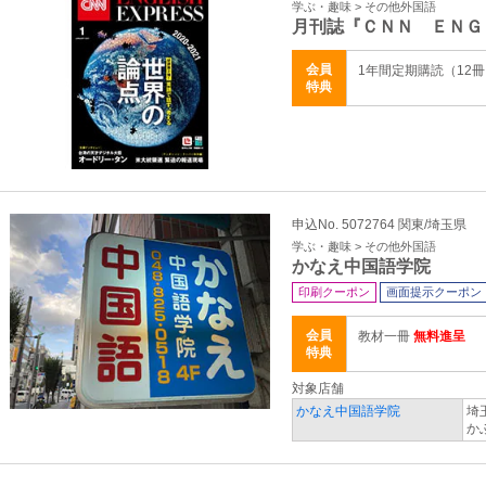
学ぶ・趣味 > その他外国語
月刊誌『ＣＮＮ ＥＮＧ
会員
1年間定期購読（12
特典
申込No. 5072764 関東/埼玉県
学ぶ・趣味 > その他外国語
かなえ中国語学院
印刷クーポン
画面提示クーポン
会員
教材一冊
無料進呈
特典
対象店舗
かなえ中国語学院
埼
か