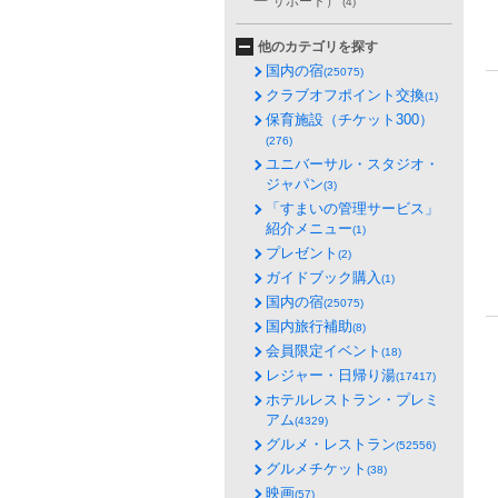
サポート）
(4)
他のカテゴリを探す
国内の宿
(25075)
クラブオフポイント交換
(1)
保育施設（チケット300）
(276)
ユニバーサル・スタジオ・
ジャパン
(3)
「すまいの管理サービス」
紹介メニュー
(1)
プレゼント
(2)
ガイドブック購入
(1)
国内の宿
(25075)
国内旅行補助
(8)
会員限定イベント
(18)
レジャー・日帰り湯
(17417)
ホテルレストラン・プレミ
アム
(4329)
グルメ・レストラン
(52556)
グルメチケット
(38)
映画
(57)