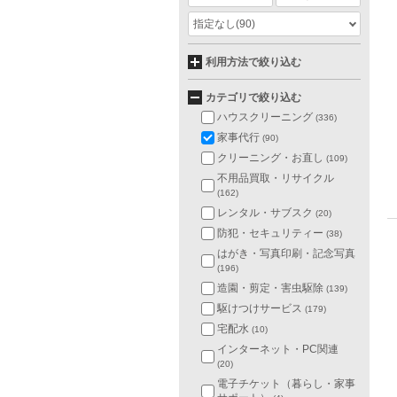
指定なし
(90)
利用方法で絞り込む
カテゴリで絞り込む
ハウスクリーニング
(336)
家事代行
(90)
クリーニング・お直し
(109)
不用品買取・リサイクル
(162)
レンタル・サブスク
(20)
防犯・セキュリティー
(38)
はがき・写真印刷・記念写真
(196)
造園・剪定・害虫駆除
(139)
駆けつけサービス
(179)
宅配水
(10)
インターネット・PC関連
(20)
電子チケット（暮らし・家事