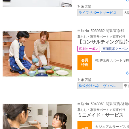
対象店舗
ライフサポートサービス
大
申込No. 5039362 関東/東京都
暮らし・家事サポート > 家事代行
【コンサルティング型片
印刷クーポン
画面提示クーポン
会員
整理収納サポート 3時間
特典
そ
対象店舗
株式会社ベネ・ヴィベレ
東
申込No. 5043961 関東/東海/
暮らし・家事サポート > 家事代行
ミニメイド・サービス
カジュアルサービス 