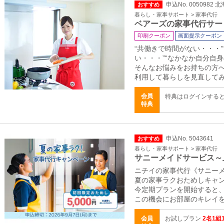
申込No. 0050982
おすすめ
暮らし・家事サポート > 家事代行
ベアーズの家事代行サー
印刷クーポン
画面提示クーポン
“共働きで時間がない・・・
い・・・”“なかなか自分自
そんなお悩みをお持ちの方
利用して暮らしを見直して
会員
特典はログインする
特典
申込No. 5043641
おすすめ
暮らし・家事サポート > 家事代行
サニーメイドサービス～
ニチイの家事代行《サニー
夏の家事ラクおためしキャ
今定期プランを開始すると、
この機会にお部屋のキレイを
会員
お試しプラン
2名1組