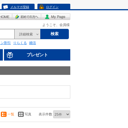
メルマガ登録
ログイン
ようこそ、会員様
検索
詳細検索
リン割引
りらくる
婚活
プレゼント
一覧
写真
表示件数