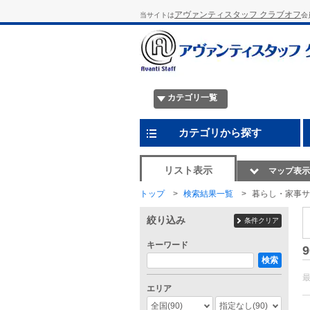
アヴァンティスタッフ クラブオフ
当サイトは
会
カテゴリ一覧
カテゴリから探す
リスト表示
マップ表示
トップ
検索結果一覧
暮らし・家事サ
絞り込み
条件クリア
キーワード
9
検索
エリア
全国
(90)
指定なし
(90)