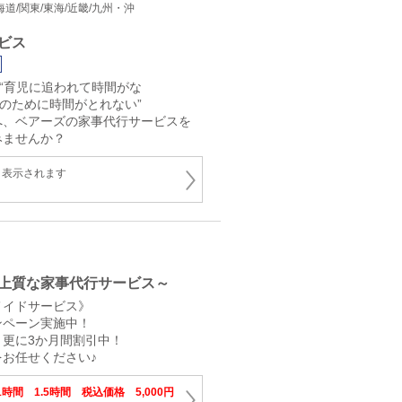
 北海道/関東/東海/近畿/九州・沖
ビス
”“育児に追われて時間がな
身のために時間がとれない”
へ、ベアーズの家事代行サービスを
みませんか？
と表示されます
上質な家事代行サービス～
メイドサービス》
ンペーン実施中！
更に3か月間割引中！
お任せください♪
1時間 1.5時間 税込価格 5,000円