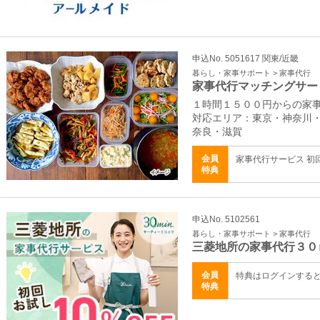
申込No. 5051617 関東/近畿
暮らし・家事サポート > 家事代行
家事代行マッチングサー
１時間１５００円からの家
対応エリア：東京・神奈川
奈良・滋賀
会員
家事代行サービス 初
特典
申込No. 5102561
暮らし・家事サポート > 家事代行
三菱地所の家事代行３０
会員
特典はログインする
特典