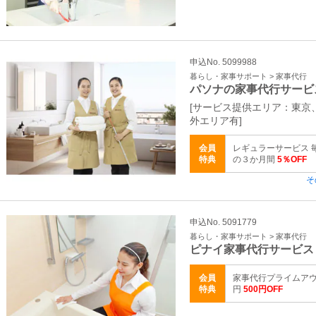
申込No. 5099988
暮らし・家事サポート > 家事代行
パソナの家事代行サービ
[サービス提供エリア：東京
外エリア有]
会員
レギュラーサービス 
特典
の３か月間
5％OFF
そ
申込No. 5091779
暮らし・家事サポート > 家事代行
ピナイ家事代行サービス
会員
家事代行プライムアウト
特典
円
500円OFF