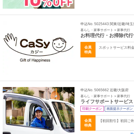
申込No. 5025443 関東/近畿/
暮らし・家事サポート > 家事代行
お料理代行・お掃除代行
会員
スポットサービス料
特典
申込No. 5065662 近畿/大阪府
暮らし・家事サポート > 家事代行
ライフサポートサービス
印刷クーポン
画面提示クーポン
会員
【初回割引】初回ご
特典
そ