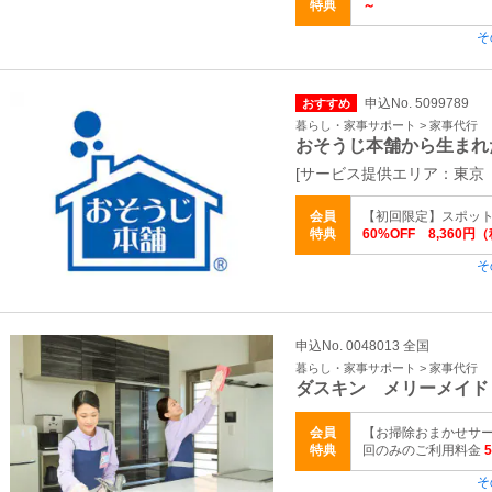
特典
～
そ
申込No. 5099789
おすすめ
暮らし・家事サポート > 家事代行
おそうじ本舗から生まれ
[サービス提供エリア：東京
会員
【初回限定】スポットサー
特典
60%OFF 8,360円
そ
申込No. 0048013 全国
暮らし・家事サポート > 家事代行
ダスキン メリーメイド
会員
【お掃除おまかせサー
特典
回のみのご利用料金
そ