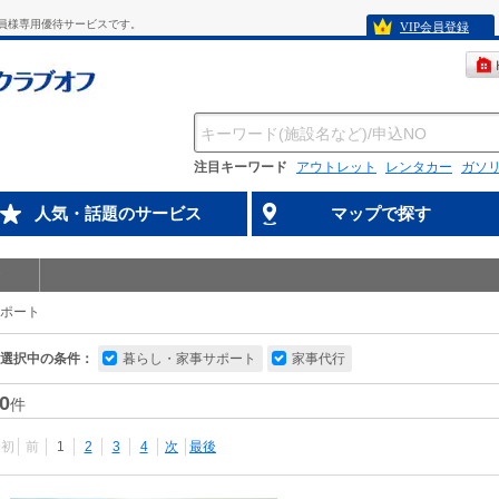
員様専用優待サービスです。
VIP会員登録
注目キーワード
アウトレット
レンタカー
ガソ
人気・話題のサービス
マップで探す
ポート
選択中の条件：
暮らし・家事サポート
家事代行
0
件
最初
前
1
2
3
4
次
最後