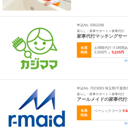
申込No. 5062288
暮らし・家事サポート > 家事代行
家事代行マッチングサー
会員
お掃除代行 ※1時間あた
特典
5,500円 →
5,225円
そ
申込No. 7023063 埼玉県/千葉
暮らし・家事サポート > 家事代行
アールメイドの家事代行
会員
ベーシックコース
5％
特典
そ