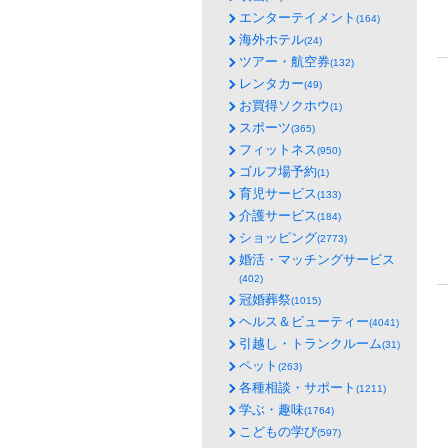
エンターテイメント
(164)
海外ホテル
(24)
ツアー・航空券
(132)
レンタカー
(49)
お買得ソクホウ
(1)
スポーツ
(365)
フィットネス
(950)
ゴルフ場予約
(1)
育児サービス
(133)
介護サービス
(184)
ショッピング
(2773)
婚活・マッチングサービス
(402)
冠婚葬祭
(1015)
ヘルス＆ビューティー
(4041)
引越し・トランクルーム
(31)
ペット
(263)
各種相談・サポート
(1211)
学ぶ・趣味
(1764)
こどもの学び
(597)