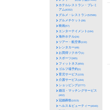
ホテルレストラン・プレミ
アム
(4332)
グルメ・レストラン
(52586)
グルメチケット
(38)
映画
(57)
エンターテイメント
(164)
海外ホテル
(24)
ツアー・航空券
(132)
レンタカー
(49)
お買得ソクホウ
(1)
スポーツ
(365)
フィットネス
(950)
ゴルフ場予約
(1)
育児サービス
(133)
介護サービス
(184)
ショッピング
(2777)
婚活・マッチングサービス
(402)
冠婚葬祭
(1015)
ヘルス＆ビューティー
(4040)