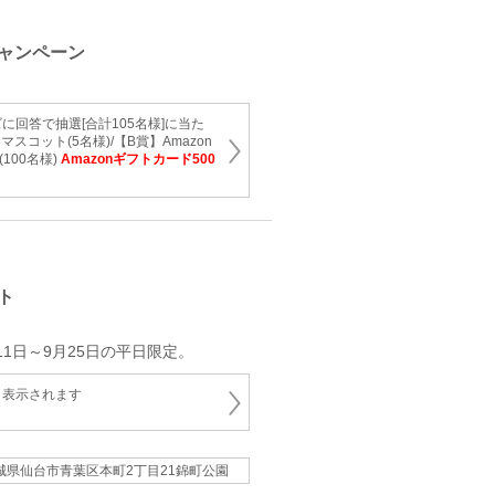
ャンペーン
に回答で抽選[合計105名様]に当た
スコット(5名様)/【B賞】Amazon
100名様)
Amazonギフトカード500
ト
11日～9月25日の平日限定。
と表示されます
城県仙台市青葉区本町2丁目21錦町公園