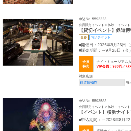
申込No. 5592223
会員限定イベント > 体験・イベント
【貸切イベント】鉄道博
金券
電子チケット
■開催日：2026年9月26日（
■販売期間：～9月25日（金
会員
ナイトミュージアム入
特典
VIP会員：980円／ｽﾀﾝ
対象店舗
鉄道博物館
埼
申込No. 5593583
会員限定イベント > 体験・イベント
【イベント】横浜ナイト
■申込期間：～2026年8月22
会員