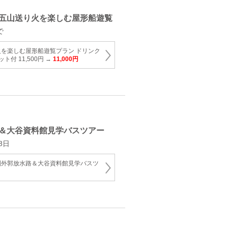
五山送り火を楽しむ屋形船遊覧
で
を楽しむ屋形船遊覧プラン ドリンク
付 11,500円 →
11,000円
＆大谷資料館見学バスツアー
8日
圏外郭放水路＆大谷資料館見学バスツ