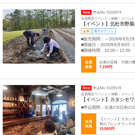
New
申込No. 5102674
会員限定イベント > 体験・イベント
【イベント】北杜市野菜
金券
電子チケット
■販売期間：～2026年8月29日
■開催日：2026年8月30日
■開催時間：10:00～12:00
会員
白菜の定植・大根の
特典
7,150円
New
申込No. 5105576
会員限定イベント > 体験・イベント
【イベント】カタシモワ
■申込期間：出発の5日前の23
【イベント】カタシモ
会員
製のフレンチランチ
特典
15,800円