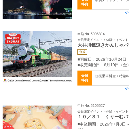
横浜ナイトフラワーズ
特典
そ
申込No. 5096814
会員限定イベント > 体験・イベント
大井川鐡道きかんしゃパ
金券
■開催日：2026年10月24
■販売開始日：6月19日（金）
会員
往復乗車料金＋特急料
特典
そ
申込No. 5105527
会員限定イベント > 体験・イベント
１０／３１ くりーむパ
■申込期間：2026年7月8