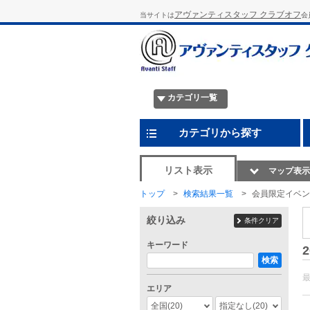
アヴァンティスタッフ クラブオフ
当サイトは
会
カテゴリ一覧
カテゴリから探す
リスト表示
マップ表示
トップ
検索結果一覧
会員限定イベン
絞り込み
条件クリア
キーワード
2
検索
エリア
全国
(20)
指定なし
(20)