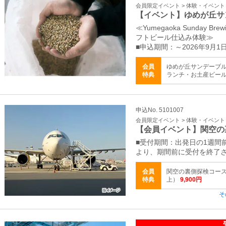
会員限定イベント > 体験・イベント
【イベント】ゆめが丘サ
≪Yumegaoka Sunday
フトビール仕込み体験≫
■申込期間：～2026年9月1
会員
ゆめが丘サンデーブ
特典
ランチ・お土産ビー
申込No. 5101007
会員限定イベント > 体験・イベント
【会員イベント】関空の
■受付期間：出発日の1週間
より、期間前に受付を終了
会員
関空の裏側探検コース
特典
上）
9,900円
そ