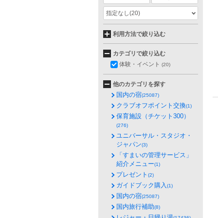
指定なし
(20)
利用方法で絞り込む
カテゴリで絞り込む
体験・イベント
(20)
他のカテゴリを探す
国内の宿
(25087)
クラブオフポイント交換
(1)
保育施設（チケット300）
(276)
ユニバーサル・スタジオ・
ジャパン
(3)
「すまいの管理サービス」
紹介メニュー
(1)
プレゼント
(2)
ガイドブック購入
(1)
国内の宿
(25087)
国内旅行補助
(8)
レジャー・日帰り湯
(17436)