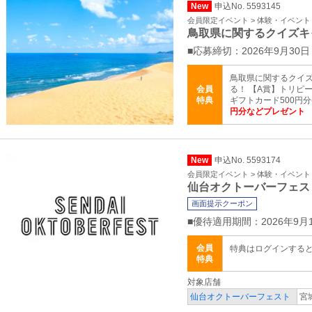
New
申込No. 5593145
会員限定イベント > 体験・イベント
鳥取県に関するクイズキ
■応募締切：2026年9月30日
鳥取県に関するクイズ
会員
る！ 【A賞】トリピーマ
特典
ギフトカード500円分(
円分などプレゼント
New
申込No. 5593174
会員限定イベント > 体験・イベント
仙台オクトーバーフェス
画面提示クーポン
■優待適用期間：2026年9月
会員
特典はログインする
特典
対象店舗
仙台オクトーバーフェスト
宮