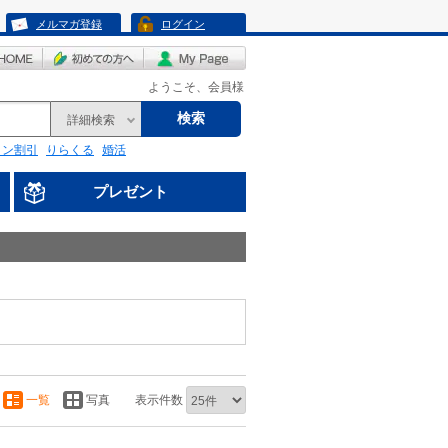
メルマガ登録
ログイン
ようこそ、会員様
検索
詳細検索
リン割引
りらくる
婚活
プレゼント
一覧
写真
表示件数