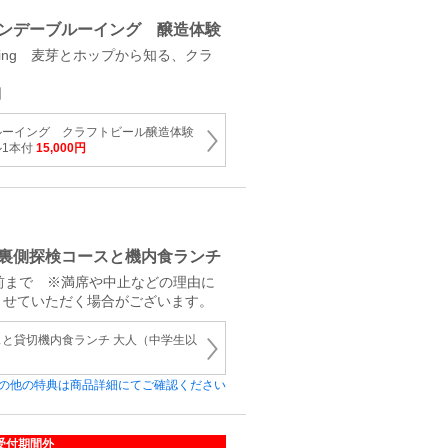
ンデーブルーイング 醸造体験
 Brewing 麦芽とホップから知る、クラ
日
ルーイング クラフトビール醸造体験
ル1本付
15,000円
裏側探検コースと機内食ランチ
前まで ※満席や中止などの理由に
させていただく場合がございます。
と貸切機内食ランチ 大人（中学生以
の他の特典は商品詳細にてご確認ください
受付期間外