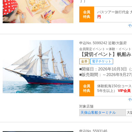
了）
会員
バスツアー旅行代金 大人
特典
円
そ
申込No. 5099242 近畿/大阪府
会員限定イベント > 体験・イベント
【貸切イベント】帆船み
金券
電子チケット
■開催日：2026年10月3日
■販売期間：～2026年9月
会員
体験航海150分コース
特典
5年生以上）
VIP会員：
そ
対象店舗
天保山客船ターミナル
大
申込No. 5593146