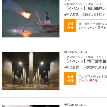
会員限定イベント > 体験・イベント
【イベント】嵐山鵜飼と
■申込期間：3日前の18時ま
会員
嵐山鵜飼と五山送り火
特典
2本とスナック菓子セット
申込No. 5593584
会員限定イベント > 体験・イベント
【イベント】地下放水路
■申込期間：～2026年10月2
会員
巨大地下施設！首都
特典
アー
14,960円
申込No. 5593831