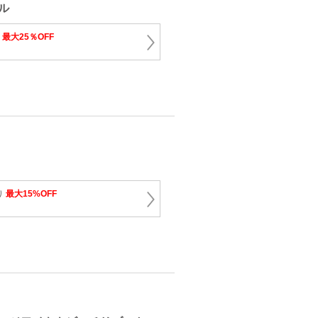
ル
り
最大25％OFF
り
最大15%OFF