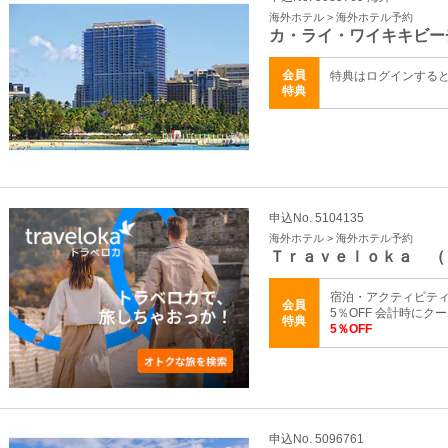
海外ホテル > 海外ホテル予約
カ・ライ・ワイキキビー
会員
特典はログインする
特典
申込No. 5104135
海外ホテル > 海外ホテル予約
Ｔｒａｖｅｌｏｋａ （
宿泊・アクティビテ
会員
5％OFF 会計時にク
特典
5％OFF
申込No. 5096761