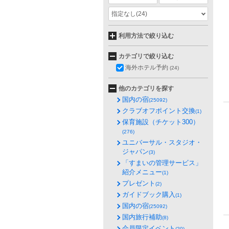
指定なし
(24)
利用方法で絞り込む
カテゴリで絞り込む
海外ホテル予約
(24)
他のカテゴリを探す
国内の宿
(25092)
クラブオフポイント交換
(1)
保育施設（チケット300）
(276)
ユニバーサル・スタジオ・
ジャパン
(3)
「すまいの管理サービス」
紹介メニュー
(1)
プレゼント
(2)
ガイドブック購入
(1)
国内の宿
(25092)
国内旅行補助
(8)
会員限定イベント
(20)