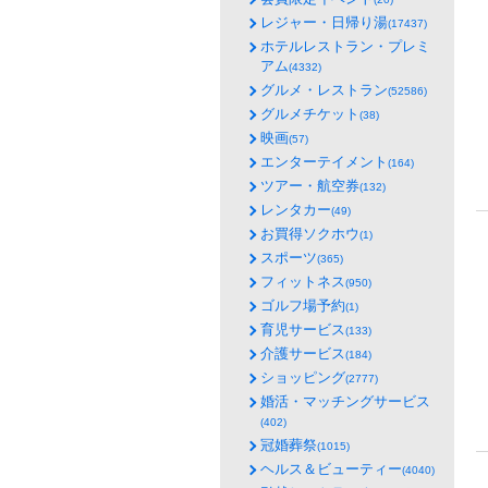
レジャー・日帰り湯
(17437)
ホテルレストラン・プレミ
アム
(4332)
グルメ・レストラン
(52586)
グルメチケット
(38)
映画
(57)
エンターテイメント
(164)
ツアー・航空券
(132)
レンタカー
(49)
お買得ソクホウ
(1)
スポーツ
(365)
フィットネス
(950)
ゴルフ場予約
(1)
育児サービス
(133)
介護サービス
(184)
ショッピング
(2777)
婚活・マッチングサービス
(402)
冠婚葬祭
(1015)
ヘルス＆ビューティー
(4040)