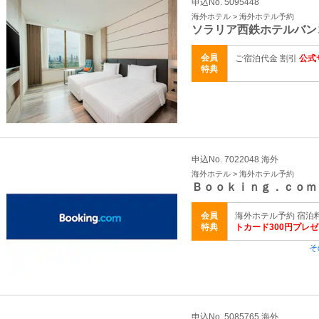
申込No. 5095448
海外ホテル > 海外ホテル予約
ソラリア西鉄ホテルバン
会員
ご宿泊代金 割引
公式
特典
申込No. 7022048 海外
海外ホテル > 海外ホテル予約
Ｂｏｏｋｉｎｇ．ｃｏｍ
会員
海外ホテル予約 宿泊料金
特典
トカード300円プレ
そ
申込No. 5085765 海外