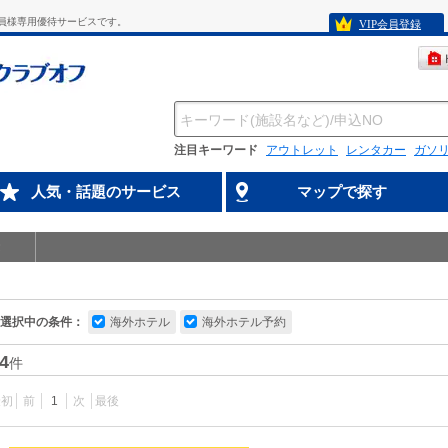
員様専用優待サービスです。
VIP会員登録
注目キーワード
アウトレット
レンタカー
ガソ
人気・話題のサービス
マップで探す
選択中の条件：
海外ホテル
海外ホテル予約
4
件
最初
前
1
次
最後