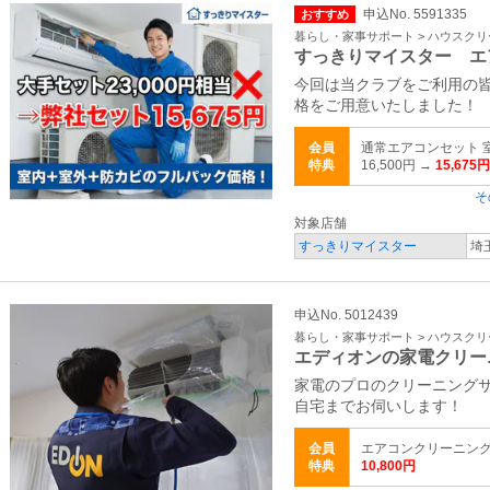
申込No. 5591335
おすすめ
暮らし・家事サポート > ハウスク
すっきりマイスター エ
今回は当クラブをご利用の
格をご用意いたしました！
会員
通常エアコンセット 
特典
16,500円 →
15,675円
そ
対象店舗
すっきりマイスター
埼
申込No. 5012439
暮らし・家事サポート > ハウスク
エディオンの家電クリー
家電のプロのクリーニング
自宅までお伺いします！
会員
エアコンクリーニン
特典
10,800円