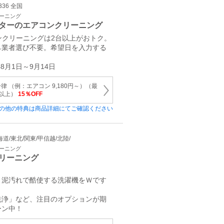
336 全国
リーニング
ターのエアコンクリーニング
コンクリーニングは2台以上がおトク。
ら業者選び不要。希望日を入力する
。
8月1日～9月14日
 （例：エアコン 9,180円～）（最
円以上）
15％OFF
の他の特典は商品詳細にてご確認ください
 北海道/東北/関東/甲信越/北陸/
リーニング
リーニング
・泥汚れで酷使する洗濯機をＷです
洗浄」など、注目のオプションが期
ーン中！