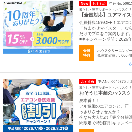
New
申込No. 5061
おすすめ
暮らし・家事サポート > ハウスク
【全国対応】ユアマイス
会員特典15%OFF！エア
「おまかせマイスター」な
だけでプロをご案内します
■キャンペーン期間：2026年
会員
ハウスクリーニング一律
特典
低注文金額：5,000
そ
申込No. 0049375
おすすめ
暮らし・家事サポート > ハウスク
おそうじ本舗のハウスク
夏本番！！
フル稼働のエアコンと、汗
っきりさせませんか？
今なら大人気の「完全分解
間限定で特別割引キャンペ