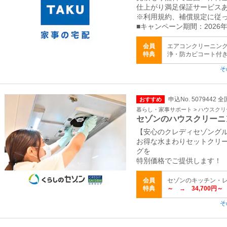
仕上がり満足保証サービス
※利用規約、補償規定に従
■キャンペーン期間：2026年
会員
エアコンクリーニング
特典
浄・防カビコート付き） 
そ
申込No. 5079442 全
おすすめ
暮らし・家事サポート > ハウスク
セゾンのハウスクリーニ
【安心のクレディセゾング
お得な水まわりセットクリー
グを
特別価格でご提供します！
会員
セゾンのキッチン・
特典
～ → 34,700円～
そ