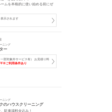
ルームを本格的に使い始める前にぜ
と表示されます
国
リーニング
ター
一部対象外サービス有） お見積り料
OFF※ご利用条件あり
リーニング
クのハウスクリーニング
金。駐車場料金込み！