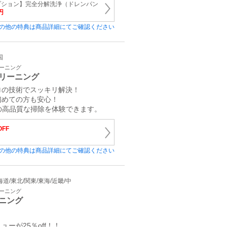
プション】完全分解洗浄（ドレンパン
円
の他の特典は商品詳細にてご確認ください
国
リーニング
リーニング
ロの技術でスッキリ解決！
初めての方も安心！
ロの高品質な掃除を体験できます。
OFF
の他の特典は商品詳細にてご確認ください
 北海道/東北/関東/東海/近畿/中
リーニング
ニング
ーが25％off！！