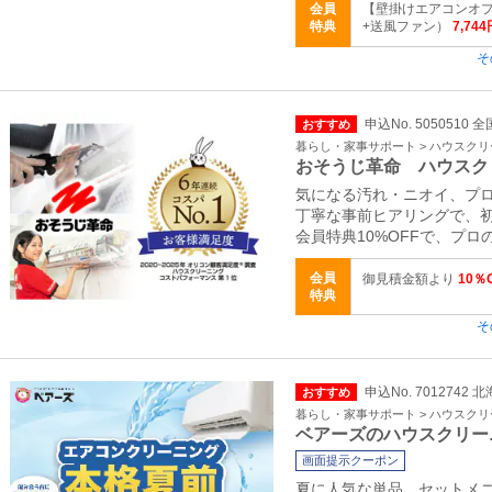
会員
【壁掛けエアコンオ
特典
+送風ファン）
7,744
そ
申込No. 5050510 全
おすすめ
暮らし・家事サポート > ハウスク
おそうじ革命 ハウスク
気になる汚れ・ニオイ、プ
丁寧な事前ヒアリングで、
会員特典10%OFFで、プ
会員
御見積金額より
10％
特典
そ
申込No. 7012742
おすすめ
暮らし・家事サポート > ハウスク
ベアーズのハウスクリー
画面提示クーポン
夏に人気な単品、セットメニュ