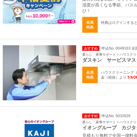
湿度が高くなる季節、バス
ひ！
会員
特典はログインする
特典
申込No. 0049163 全
おすすめ
暮らし・家事サポート > ハウスク
ダスキン サービスマス
会員
ハウスクリーニング（
特典
金（税抜）より
5％
申込No. 5032626
おすすめ
暮らし・家事サポート > ハウスク
イオングループ カジタ
見積もり無料で全国一律料