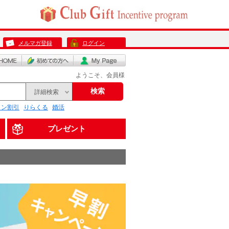
メルマガ登録
ログイン
ようこそ、会員様
検索
詳細検索
リン割引
りらくる
婚活
プレゼント