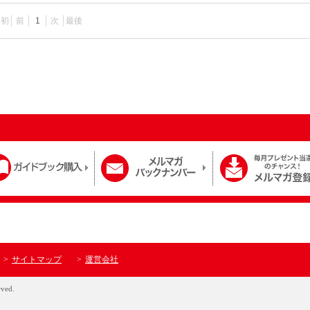
最初
前
1
次
最後
サイトマップ
運営会社
rved.