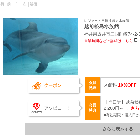
最初
前
1
次
最後
レジャー・日帰り湯 > 水族館
越前松島水族館
福井県坂井市三国町崎74‐2‐
営業時間などの詳細はこちら
会員
入館料
10％OFF
クーポン
特典
【当日券】越前松
会員
アソビュー！
2,200円～ →
さら
特典
■有効期限：購入日か
さらに表示する