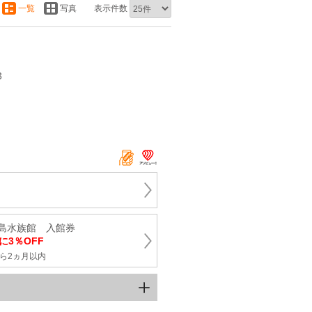
一覧
写真
表示件数
3
島水族館 入館券
に3％OFF
ら2ヵ月以内