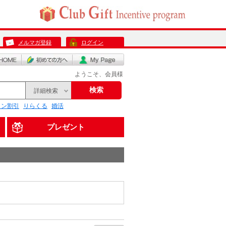
メルマガ登録
ログイン
ようこそ、会員様
検索
詳細検索
リン割引
りらくる
婚活
プレゼント