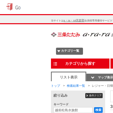
a・ra・ra倶楽部
当サイトは
会員様専用優待サービス
カテゴリ一覧
カテゴリから探す
リスト表示
マップ表示
トップ
検索結果一覧
レジャー・日帰
絞り込み
条件クリア
キーワード
3
検索