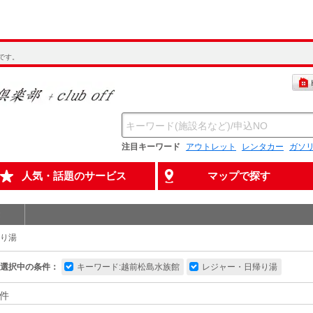
です。
注目キーワード
アウトレット
レンタカー
ガソ
人気・話題のサービス
マップで探す
り湯
選択中の条件：
キーワード:越前松島水族館
レジャー・日帰り湯
件