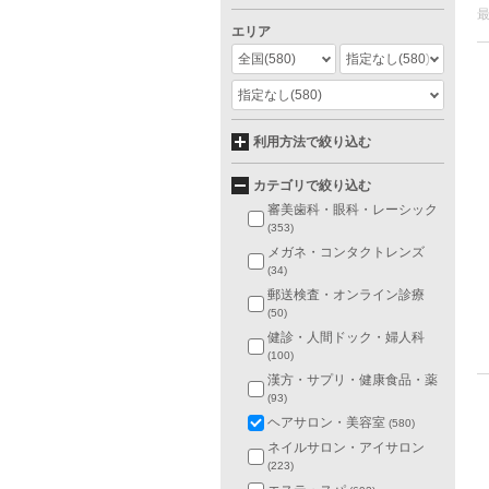
エリア
全国
(580)
指定なし
(580)
指定なし
(580)
利用方法で絞り込む
カテゴリで絞り込む
審美歯科・眼科・レーシック
(353)
メガネ・コンタクトレンズ
(34)
郵送検査・オンライン診療
(50)
健診・人間ドック・婦人科
(100)
漢方・サプリ・健康食品・薬
(93)
ヘアサロン・美容室
(580)
ネイルサロン・アイサロン
(223)