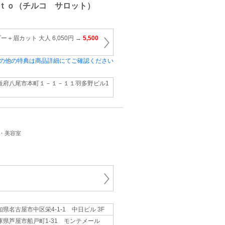
ｔｏ（チルコ サロット）
＋眉カット 大人 6,050円 →
5,500
の他の特典は商品詳細にてご確認ください
阪府八尾市本町１－１－１１羽多野ビル1
ン・美容室
知県名古屋市中区栄4-1-1 中日ビル 3F
庫県芦屋市船戸町1-31 モンテメール