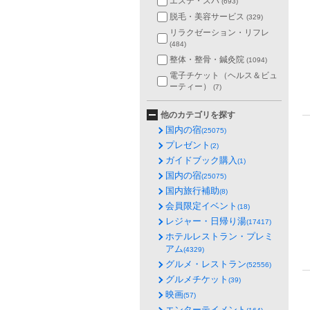
エステ・スパ
(693)
脱毛・美容サービス
(329)
リラクゼーション・リフレ
(484)
整体・整骨・鍼灸院
(1094)
電子チケット（ヘルス＆ビュ
ーティー）
(7)
他のカテゴリを探す
国内の宿
(25075)
プレゼント
(2)
ガイドブック購入
(1)
国内の宿
(25075)
国内旅行補助
(8)
会員限定イベント
(18)
レジャー・日帰り湯
(17417)
ホテルレストラン・プレミ
アム
(4329)
グルメ・レストラン
(52556)
グルメチケット
(39)
映画
(57)
エンターテイメント