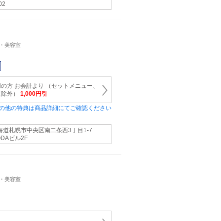
02
ン・美容室
の方 お会計より （セットメニュー、
販除外）
1,000円引
の他の特典は商品詳細にてご確認ください
海道札幌市中央区南二条西3丁目1-7
ODAビル2F
ン・美容室