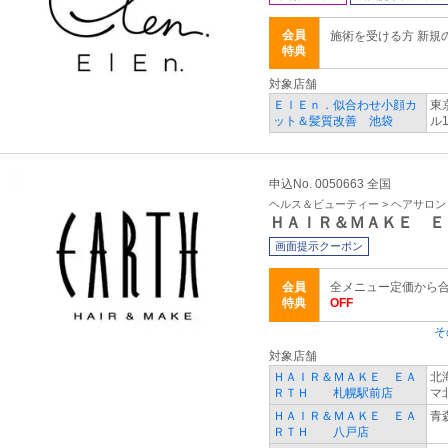
会員
施術を受ける方 新規
特典
対象店舗
ＥｌＥｎ．似合わせ小顔カ
東
ット＆髪質改善 池袋
ル
申込No. 0050663 全国
ヘルス＆ビューティー > ヘアサロ
ＨＡＩＲ＆ＭＡＫＥ Ｅ
画面提示クーポン
会員
全メニュー定価から合
特典
OFF
そ
対象店舗
ＨＡＩＲ＆ＭＡＫＥ ＥＡ
北
ＲＴＨ 札幌駅前店
マ
ＨＡＩＲ＆ＭＡＫＥ ＥＡ
青
ＲＴＨ 八戸店