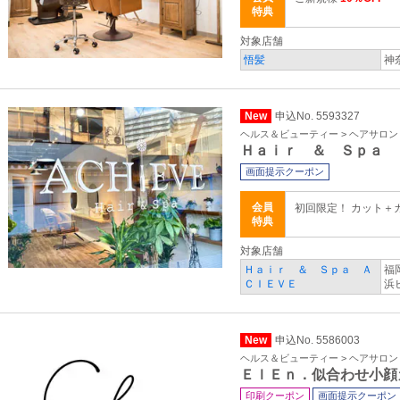
特典
対象店舗
悟髪
神
New
申込No. 5593327
ヘルス＆ビューティー > ヘアサロ
Ｈａｉｒ ＆ Ｓｐａ 
画面提示クーポン
会員
初回限定！ カット＋
特典
対象店舗
Ｈａｉｒ ＆ Ｓｐａ Ａ
福
ＣＩＥＶＥ
浜
New
申込No. 5586003
ヘルス＆ビューティー > ヘアサロ
ＥｌＥｎ．似合わせ小顔
印刷クーポン
画面提示クーポン