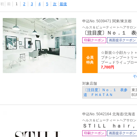
最初
前
1
2
3
4
5
次
最後
申込No. 5039471 関東/東京都
ヘルス＆ビューティー > ヘアサロ
〔注目度〕Ｎｏ．１ 表
印刷クーポン
画面提示クーポン
☆新規☆小顔カット
会員
プチシャンプートリー
特典
プー→ドライ→ブロー 
7,700円
そ
対象店舗
〔注目度〕Ｎｏ．１ 表参
東京
道 ＦＨＡＴＡＮ
B1
申込No. 5042164 北海道/北海道
ヘルス＆ビューティー > ヘアサロ
ＳＴＩＬＬ ｈａｉｒ，
印刷クーポン
画面提示クーポン