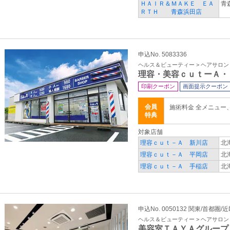
ＨＡＩＲ＆ＭＡＫＥ ＥＡ
青
ＲＴＨ 青森浜田店
申込No. 5083336
ヘルス＆ビューティー > ヘアサロ
理容・美容ｃｕｔーＡ・
印刷クーポン
画面提示クーポン
会員
施術料金 全メニュー
特典
対象店舗
理容ｃｕｔ－Ａ 新川店
北
理容ｃｕｔ－Ａ 平岡店
北
理容ｃｕｔ－Ａ 手稲店
北
申込No. 0050132 関東/首都圏
ヘルス＆ビューティー > ヘアサロ
美容室ＴＡＹＡグループ