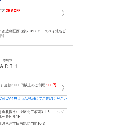
の方
20％OFF
京都豊島区西池袋2-39-8ローズベイ池袋ビ
1階
ン・美容室
ＡＲＴＨ
計金額3,000円以上のご利用
500円
の他の特典は商品詳細にてご確認ください
海道札幌市中央区北三条西3-1-5 シグ
北三条ビル1F
森県八戸市田向毘沙門前10-3