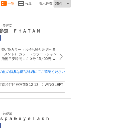
一覧
写真
表示件数
ン・美容室
参道 ＦＨＡＴＡＮ
＋潤い艶カラー（お持ち帰り用選べる
トメント） カット→カラー→シャン
施術目安時間１２０分 15,400円 →
の他の特典は商品詳細にてご確認ください
都渋谷区神宮前5-12-12 J-WING LEFT
F
ン・美容室
ｓｐａ＆ｅｙｅｌａｓｈ