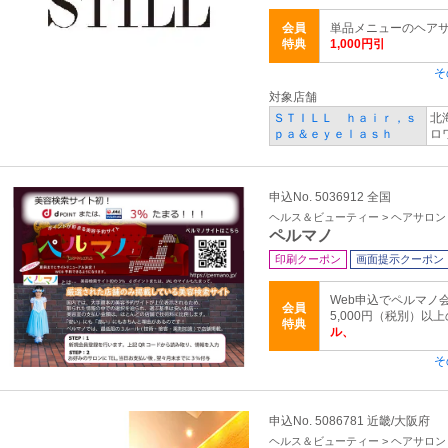
会員
単品メニューのヘアサ
特典
1,000円引
そ
対象店舗
ＳＴＩＬＬ ｈａｉｒ，ｓ
北
ｐａ＆ｅｙｅｌａｓｈ
ロ
申込No. 5036912 全国
ヘルス＆ビューティー > ヘアサロ
ペルマノ
印刷クーポン
画面提示クーポン
Web申込でペルマノ
会員
5,000円（税別）以
特典
ル、
そ
申込No. 5086781 近畿/大阪府
ヘルス＆ビューティー > ヘアサロ