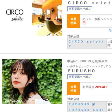
ＣＩＲＣＯ ｓａｌｏｔ
画面提示クーポン
会員
カット＋炭酸シャンプー
特典
円
そ
対象店舗
ＣＩＲＣＯ ｓａｌｏｔｔ
大
ｏ
階
申込No. 5088029 近畿/兵庫県
ヘルス＆ビューティー > ヘアサロ
ＦＵＲＵＳＨＯ
画面提示クーポン
会員
初回限定
20％OFF
特典
対象店舗
ＦＵＲＵＳＨＯ 栄
愛
ＦＵＲＵＳＨＯ ＡＳＨＩ
兵