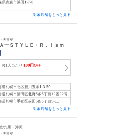
森県青森市浜田1-7-8
対象店舗をもっと見る
ン・美容室
ＡーＳＴＹＬＥ・Ｒ．ｉｓｍ
、お1人当たり
100円OFF
海道札幌市北区新川五条1-3-50
海道札幌市清田区北野5条5丁目12番22号
海道札幌市手稲区前田5条5丁目5-11
対象店舗をもっと見る
/近畿/九州・沖縄
ン・美容室