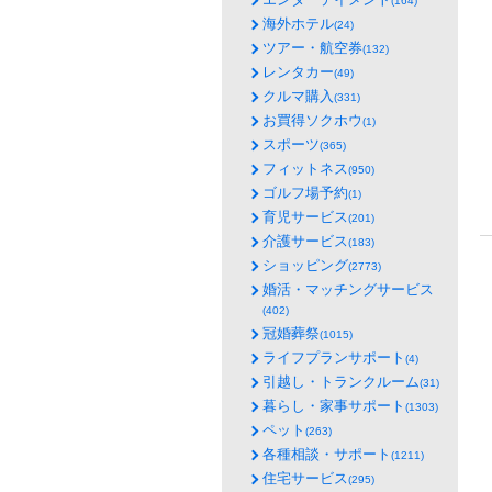
(164)
海外ホテル
(24)
ツアー・航空券
(132)
レンタカー
(49)
クルマ購入
(331)
お買得ソクホウ
(1)
スポーツ
(365)
フィットネス
(950)
ゴルフ場予約
(1)
育児サービス
(201)
介護サービス
(183)
ショッピング
(2773)
婚活・マッチングサービス
(402)
冠婚葬祭
(1015)
ライフプランサポート
(4)
引越し・トランクルーム
(31)
暮らし・家事サポート
(1303)
ペット
(263)
各種相談・サポート
(1211)
住宅サービス
(295)