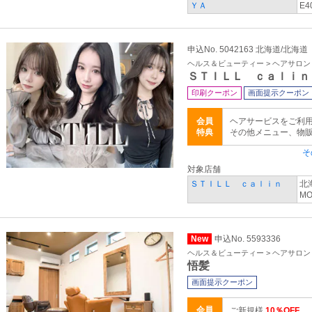
ＹＡ
E4
申込No. 5042163 北海道/北海道
ヘルス＆ビューティー > ヘアサロ
ＳＴＩＬＬ ｃａｌｉｎ
印刷クーポン
画面提示クーポン
会員
ヘアサービスをご利用
特典
その他メニュー、物
そ
対象店舗
ＳＴＩＬＬ ｃａｌｉｎ
北
M
New
申込No. 5593336
ヘルス＆ビューティー > ヘアサロ
悟髪
画面提示クーポン
会員
ご新規様
10％OFF