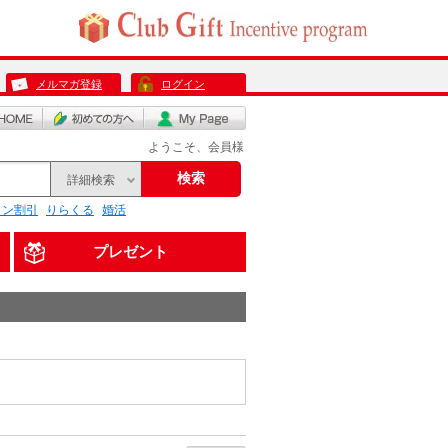
メルマガ登録
ログイン
ようこそ、会員様
検索
詳細検索
リン割引
りらくる
婚活
プレゼント