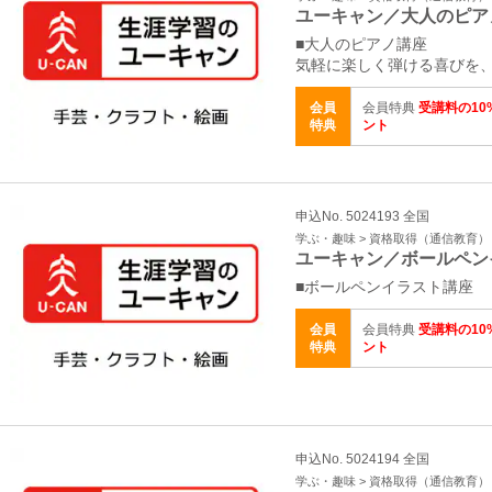
ユーキャン／大人のピア
■大人のピアノ講座
気軽に楽しく弾ける喜びを
会員
会員特典
受講料の10
特典
ント
申込No. 5024193 全国
学ぶ・趣味 > 資格取得（通信教育）
ユーキャン／ボールペン
■ボールペンイラスト講座
会員
会員特典
受講料の10
特典
ント
申込No. 5024194 全国
学ぶ・趣味 > 資格取得（通信教育）