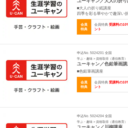
ユーキャン／大人の折り
■大人の折り紙講座
四季を彩る華やかで趣深い
会員
会員特典
受講料の10
特典
ント
申込No. 5024201 全国
学ぶ・趣味 > 資格取得（通信教育）
ユーキャン／色鉛筆画講
■色鉛筆画講座
会員
会員特典
受講料の10
特典
ント
申込No. 5024204 全国
学ぶ・趣味 > 資格取得（通信教育）
ユーキャン／川柳講座