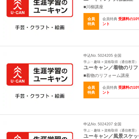
■川柳講座
会員
会員特典
受講料の10
特典
ント
申込No. 5024205 全国
学ぶ・趣味 > 資格取得（通信教育）
ユーキャン／着物のリフ
■着物のリフォーム講座
会員
会員特典
受講料の10
特典
ント
申込No. 5024207 全国
学ぶ・趣味 > 資格取得（通信教育）
ユーキャン／風景スケッ