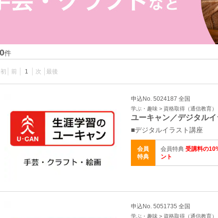
0
件
最初
前
1
次
最後
申込No. 5024187 全国
学ぶ・趣味 > 資格取得（通信教育）
ユーキャン／デジタルイ
■デジタルイラスト講座
会員
会員特典
受講料の10
特典
ント
申込No. 5051735 全国
学ぶ・趣味 > 資格取得（通信教育）