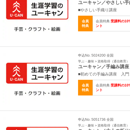
ユーキャン／やさしい手
■やさしい手織り講座
会員
会員特典
受講料の10
特典
ント
申込No. 5024200 全国
学ぶ・趣味 > 資格取得（通信教育）
ユーキャン／手編み講座
■初めての手編み講座 入門
会員
会員特典
受講料の10
特典
ント
申込No. 5051736 全国
学ぶ・趣味 > 資格取得（通信教育）