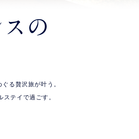
めぐる贅沢旅が叶う。
ルステイで過ごす。
。