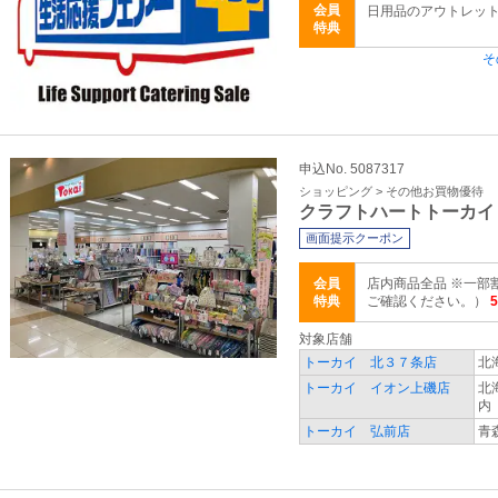
会員
日用品のアウトレット
特典
そ
申込No. 5087317
ショッピング > その他お買物優待
クラフトハートトーカイ
画面提示クーポン
会員
店内商品全品 ※一部
特典
ご確認ください。）
対象店舗
トーカイ 北３７条店
北
トーカイ イオン上磯店
北
内
トーカイ 弘前店
青