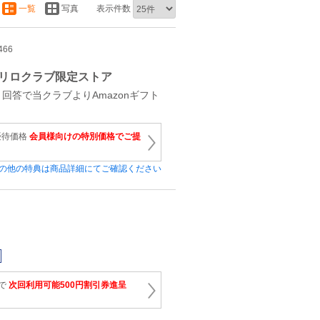
一覧
写真
表示件数
466
リロクラブ限定ストア
回答で当クラブよりAmazonギフト
優待価格
会員様向けの特別価格でご提
の他の特典は商品詳細にてご確認ください
上で
次回利用可能500円割引券進呈