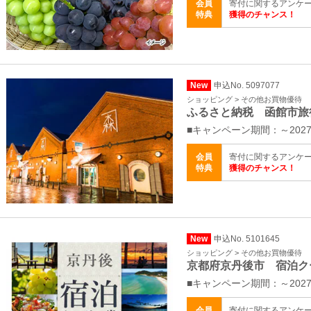
会員
寄付に関するアンケ
特典
獲得のチャンス！
New
申込No. 5097077
ショッピング > その他お買物優待
ふるさと納税 函館市旅
■キャンペーン期間：～2027
会員
寄付に関するアンケ
特典
獲得のチャンス！
New
申込No. 5101645
ショッピング > その他お買物優待
京都府京丹後市 宿泊ク
■キャンペーン期間：～2027
会員
寄付に関するアンケ