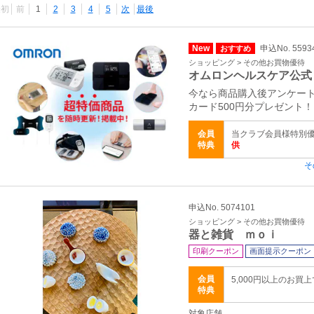
最初
前
1
2
3
4
5
次
最後
New
申込No. 5593
おすすめ
ショッピング > その他お買物優待
オムロンヘルスケア公式
今なら商品購入後アンケート
カード500円分プレゼント！
会員
当クラブ会員様特別
特典
供
そ
申込No. 5074101
ショッピング > その他お買物優待
器と雑貨 ｍｏｉ
印刷クーポン
画面提示クーポン
会員
5,000円以上のお買
特典
対象店舗