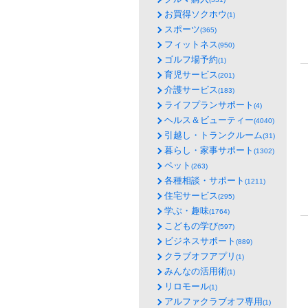
お買得ソクホウ
(1)
スポーツ
(365)
フィットネス
(950)
ゴルフ場予約
(1)
育児サービス
(201)
介護サービス
(183)
ライフプランサポート
(4)
ヘルス＆ビューティー
(4040)
引越し・トランクルーム
(31)
暮らし・家事サポート
(1302)
ペット
(263)
各種相談・サポート
(1211)
住宅サービス
(295)
学ぶ・趣味
(1764)
こどもの学び
(597)
ビジネスサポート
(889)
クラブオフアプリ
(1)
みんなの活用術
(1)
リロモール
(1)
アルファクラブオフ専用
(1)