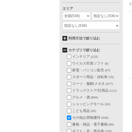
エリア
全国
(536)
指定なし
(536)
指定なし
(536)
利用方法で絞り込む
カテゴリで絞り込む
インテリア
(115)
ウイルス対策ソフト
(6)
家電・パソコン販売
(47)
スポーツ用品・自転車
(76)
スーツ・服飾/メガネ
(477)
ドラッグストア/日用品
(111)
グルメ・酒
(994)
ショッピングモール
(24)
こども用品
(45)
その他お買物優待
(536)
書籍・雑誌・電子書籍
(99)
ギフト・花・商品券
(235)