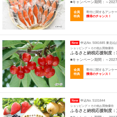
■キャンペーン期間：～2027
会員
寄付に関するアンケ
特典
獲得のチャンス！
New
申込No. 5081685 東北/
ショッピング > その他お買物優待
ふるさと納税応援制度：
■キャンペーン期間：～2027
会員
寄付に関するアンケ
特典
獲得のチャンス！
New
申込No. 5101644
ショッピング > その他お買物優待
ふるさと納税応援制度：