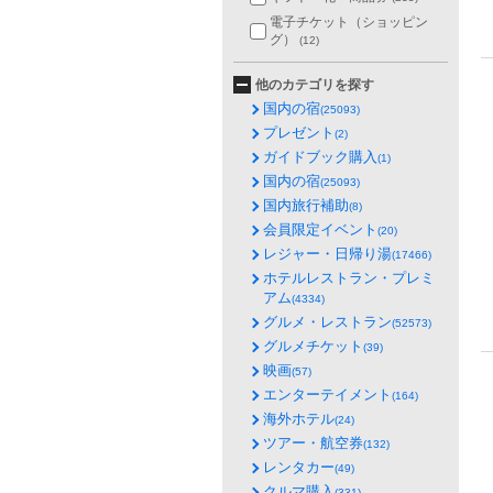
電子チケット（ショッピン
グ）
(12)
他のカテゴリを探す
国内の宿
(25093)
プレゼント
(2)
ガイドブック購入
(1)
国内の宿
(25093)
国内旅行補助
(8)
会員限定イベント
(20)
レジャー・日帰り湯
(17466)
ホテルレストラン・プレミ
アム
(4334)
グルメ・レストラン
(52573)
グルメチケット
(39)
映画
(57)
エンターテイメント
(164)
海外ホテル
(24)
ツアー・航空券
(132)
レンタカー
(49)
クルマ購入
(331)