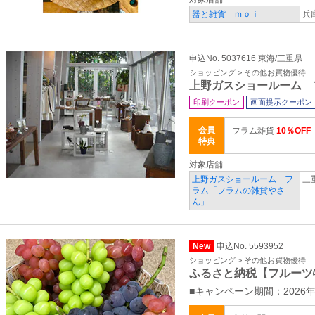
器と雑貨 ｍｏｉ
兵
申込No. 5037616 東海/三重県
ショッピング > その他お買物優待
上野ガスショールーム 
印刷クーポン
画面提示クーポン
会員
フラム雑貨
10％OFF
特典
対象店舗
上野ガスショールーム フ
三
ラム「フラムの雑貨やさ
ん」
New
申込No. 5593952
ショッピング > その他お買物優待
ふるさと納税【フルーツ
■キャンペーン期間：2026年