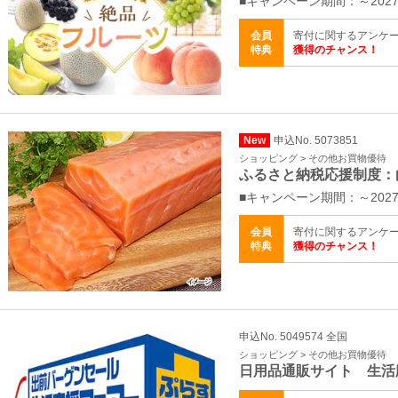
■キャンペーン期間：～2027
会員
寄付に関するアンケ
特典
獲得のチャンス！
New
申込No. 5073851
ショッピング > その他お買物優待
ふるさと納税応援制度：
■キャンペーン期間：～2027
会員
寄付に関するアンケ
特典
獲得のチャンス！
申込No. 5049574 全国
ショッピング > その他お買物優待
日用品通販サイト 生活