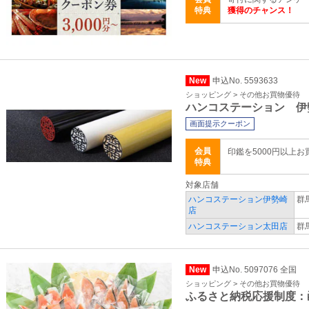
特典
獲得のチャンス！
New
申込No. 5593633
ショッピング > その他お買物優待
ハンコステーション 伊
画面提示クーポン
会員
印鑑を5000円以上
特典
対象店舗
ハンコステーション伊勢崎
群
店
ハンコステーション太田店
群
New
申込No. 5097076 全国
ショッピング > その他お買物優待
ふるさと納税応援制度：