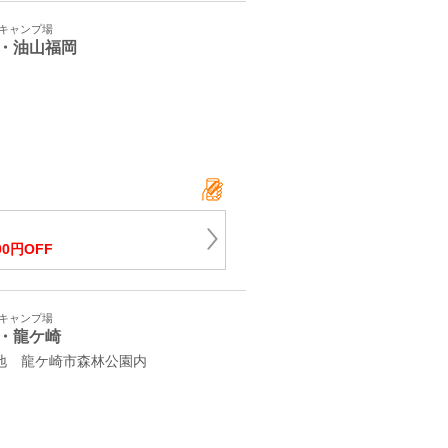
・キャンプ場
・油山福岡
2
00円OFF
・キャンプ場
・龍ケ崎
番地 龍ケ崎市森林公園内