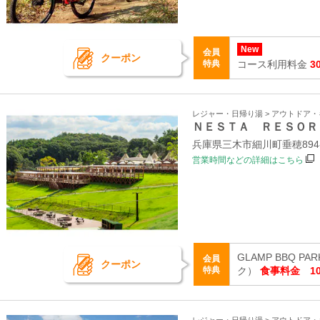
New
会員
クーポン
特典
コース利用料金
3
レジャー・日帰り湯 > アウトドア
ＮＥＳＴＡ ＲＥＳＯＲ
兵庫県三木市細川町垂穂894-
営業時間などの詳細はこちら
GLAMP BBQ 
会員
クーポン
特典
ク）
食事料金 10