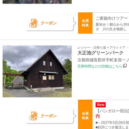
ご家族向けツアー
会員
クーポン
夏休み！都心から3
特典
タ 川の生き物探し
レジャー・日帰り湯 > アウトドア
大正池グリーンパーク
京都府綴喜郡井手町多賀一ノ
営業時間などの詳細はこちら
New
【バンガロー宿泊貸
会員
クーポン
円
特典
■～2027年3月29
■好評につき復活し