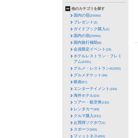
他のカテゴリを探す
国内の宿
(25094)
プレゼント
(2)
ガイドブック購入
(1)
国内の宿
(25094)
国内旅行補助
(8)
会員限定イベント
(19)
ホテルレストラン・プレミ
アム
(4331)
グルメ・レストラン
(52550)
グルメチケット
(39)
映画
(57)
エンターテイメント
(164)
海外ホテル
(24)
ツアー・航空券
(132)
レンタカー
(49)
クルマ購入
(331)
お買得ソクホウ
(1)
スポーツ
(365)
フィットネス
(950)