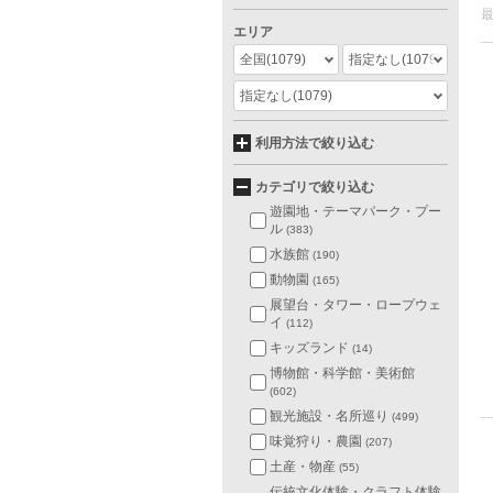
エリア
全国
(1079)
指定なし
(1079)
指定なし
(1079)
利用方法で絞り込む
カテゴリで絞り込む
遊園地・テーマパーク・プー
ル
(383)
水族館
(190)
動物園
(165)
展望台・タワー・ロープウェ
イ
(112)
キッズランド
(14)
博物館・科学館・美術館
(602)
観光施設・名所巡り
(499)
味覚狩り・農園
(207)
土産・物産
(55)
伝統文化体験・クラフト体験