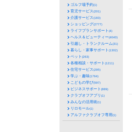
ゴルフ場予約
(1)
育児サービス
(201)
介護サービス
(183)
ショッピング
(2777)
ライフプランサポート
(4)
ヘルス＆ビューティー
(4040)
引越し・トランクルーム
(31)
暮らし・家事サポート
(1302)
ペット
(263)
各種相談・サポート
(1211)
住宅サービス
(295)
学ぶ・趣味
(1764)
こどもの学び
(597)
ビジネスサポート
(889)
クラブオフアプリ
(1)
みんなの活用術
(1)
リロモール
(1)
アルファクラブオフ専用
(1)