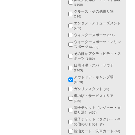
(3505)
クルーズ・その他乗り物
(586)
エンタメ・アミューズメント
(265)
ウィンタースポーツ
(111)
ウォータースポーツ・マリン
スポーツ
(4702)
そのほかアクティビティ・ス
ポーツ
(1480)
日帰り湯・スパ・サウナ
(2705)
アウトドア・キャンプ場
(1079)
ガソリンスタンド
(75)
道の駅・サービスエリア
(230)
電子チケット（レジャー・日
帰り湯）
(456)
電子チケット（タクシー・そ
の他のりもの）
(2)
給油カード・洗車カード
(14)