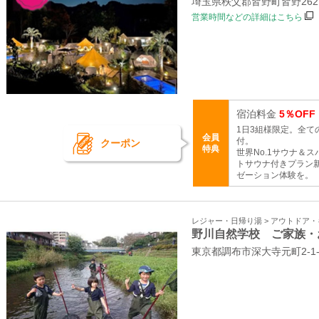
埼玉県秩父郡皆野町皆野26
営業時間などの詳細はこちら
宿泊料金
5％OFF
1日3組様限定。全
会員
付。
クーポン
特典
世界No.1サウナ＆ス
トサウナ付きプラン
ゼーション体験を。
レジャー・日帰り湯 > アウトドア
野川自然学校 ご家族・
東京都調布市深大寺元町2-1