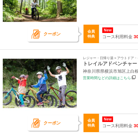
New
会員
クーポン
特典
コース利用料金
3
レジャー・日帰り湯 > アウトドア
トレイルアドベンチャー
神奈川県県横浜市旭区上白根町
営業時間などの詳細はこちら
New
会員
クーポン
特典
コース利用料金
3