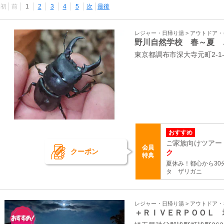
最初
前
1
2
3
4
5
次
最後
レジャー・日帰り湯 > アウトドア
野川自然学校 春～夏 
東京都調布市深大寺元町2-1
おすすめ
ご家族向けツアー
会員
クーポン
ク
特典
夏休み！都心から3
タ ザリガニ
レジャー・日帰り湯 > アウトドア
＋ＲＩＶＥＲＰＯＯＬ 