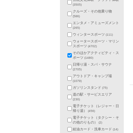
(3505)
クルーズ・その他乗り物
(586)
エンタメ・アミューズメント
(265)
ウィンタースポーツ
(111)
ウォータースポーツ・マリン
スポーツ
(4702)
そのほかアクティビティ・ス
ポーツ
(1480)
日帰り湯・スパ・サウナ
(2705)
アウトドア・キャンプ場
(1079)
ガソリンスタンド
(75)
道の駅・サービスエリア
(230)
電子チケット（レジャー・日
帰り湯）
(456)
電子チケット（タクシー・そ
の他のりもの）
(2)
給油カード・洗車カード
(14)