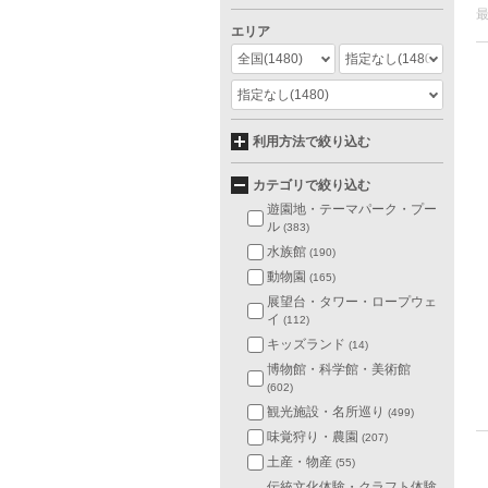
エリア
全国
(1480)
指定なし
(1480)
指定なし
(1480)
利用方法で絞り込む
カテゴリで絞り込む
遊園地・テーマパーク・プー
ル
(383)
水族館
(190)
動物園
(165)
展望台・タワー・ロープウェ
イ
(112)
キッズランド
(14)
博物館・科学館・美術館
(602)
観光施設・名所巡り
(499)
味覚狩り・農園
(207)
土産・物産
(55)
伝統文化体験・クラフト体験