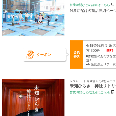
営業時間などの詳細はこちら
対象店舗は各商品詳細ペー
会員登録料 対象
方 600円 →
無料
会員
クーポン
■体験型のあそびを
特典
設！
■対象店舗エリア：
レジャー・日帰り湯 > そのほかア
未知ひらき 神社リトリ
営業時間などの詳細はこちら