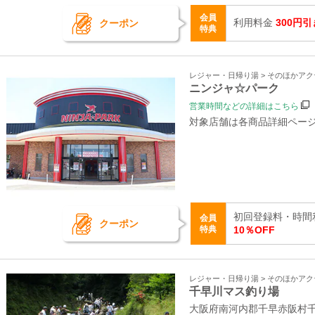
会員
利用料金
300円引
クーポン
特典
レジャー・日帰り湯 > そのほかア
ニンジャ☆パーク
営業時間などの詳細はこちら
対象店舗は各商品詳細ペー
初回登録料・時間
会員
クーポン
特典
10％OFF
レジャー・日帰り湯 > そのほかア
千早川マス釣り場
大阪府南河内郡千早赤阪村