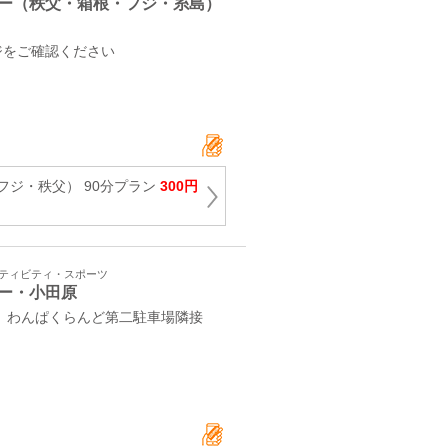
ー（秩父・箱根・フジ・糸島）
ジをご確認ください
フジ・秩父） 90分プラン
300円
クティビティ・スポーツ
ー・小田原
1 わんぱくらんど第二駐車場隣接