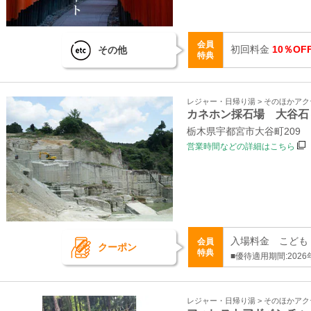
会員
初回料金
10％OF
その他
特典
レジャー・日帰り湯 > そのほかア
カネホン採石場 大谷石
栃木県宇都宮市大谷町209
営業時間などの詳細はこちら
入場料金 こども 
会員
クーポン
特典
■優待適用期間:2026
レジャー・日帰り湯 > そのほかア