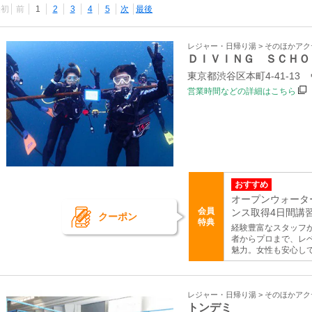
最初
前
1
2
3
4
5
次
最後
レジャー・日帰り湯 > そのほかア
ＤＩＶＩＮＧ ＳＣＨＯ
東京都渋谷区本町4-41-13
営業時間などの詳細はこちら
おすすめ
オープンウォータ
会員
ンス取得4日間講習 
クーポン
特典
経験豊富なスタッフ
者からプロまで、レ
魅力。女性も安心し
レジャー・日帰り湯 > そのほかア
トンデミ