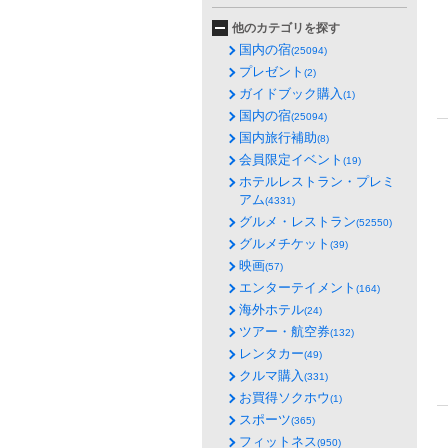
他のカテゴリを探す
国内の宿
(25094)
プレゼント
(2)
ガイドブック購入
(1)
国内の宿
(25094)
国内旅行補助
(8)
会員限定イベント
(19)
ホテルレストラン・プレミ
アム
(4331)
グルメ・レストラン
(52550)
グルメチケット
(39)
映画
(57)
エンターテイメント
(164)
海外ホテル
(24)
ツアー・航空券
(132)
レンタカー
(49)
クルマ購入
(331)
お買得ソクホウ
(1)
スポーツ
(365)
フィットネス
(950)