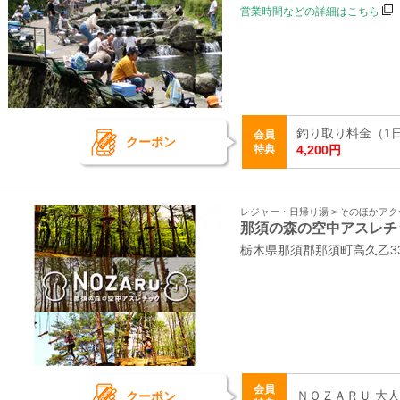
営業時間などの詳細はこちら
釣り取り料金（1日）
会員
クーポン
特典
4,200円
レジャー・日帰り湯 > そのほかア
那須の森の空中アスレチ
栃木県那須郡那須町高久乙33
会員
ＮＯＺＡＲＵ 大人 
クーポン