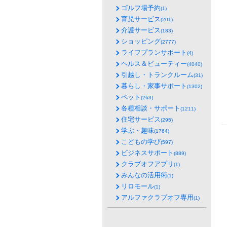
ゴルフ場予約
(1)
育児サービス
(201)
介護サービス
(183)
ショッピング
(2777)
ライフプランサポート
(4)
ヘルス＆ビューティー
(4040)
引越し・トランクルーム
(31)
暮らし・家事サポート
(1302)
ペット
(263)
各種相談・サポート
(1211)
住宅サービス
(295)
学ぶ・趣味
(1764)
こどもの学び
(597)
ビジネスサポート
(889)
クラブオフアプリ
(1)
みんなの活用術
(1)
リロモール
(1)
アルファクラブオフ専用
(1)