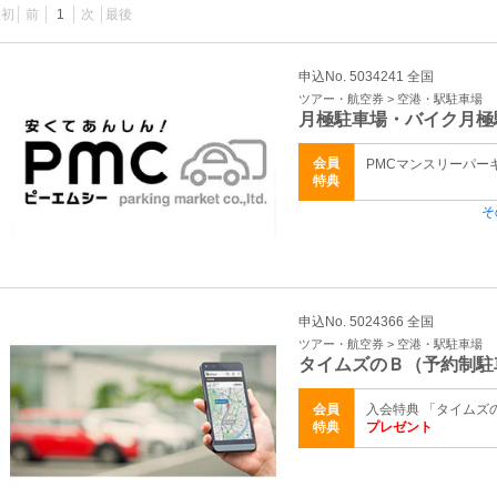
最初
前
1
次
最後
申込No. 5034241 全国
ツアー・航空券 > 空港・駅駐車場
月極駐車場・バイク月極
会員
PMCマンスリーパー
特典
そ
申込No. 5024366 全国
ツアー・航空券 > 空港・駅駐車場
タイムズのＢ（予約制駐
会員
入会特典 「タイムズ
特典
プレゼント