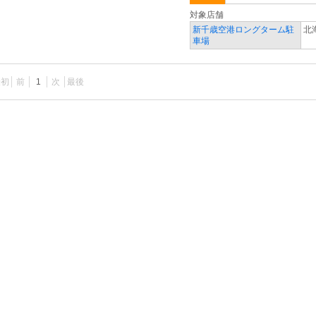
対象店舗
新千歳空港ロングターム駐
北
車場
最初
前
1
次
最後