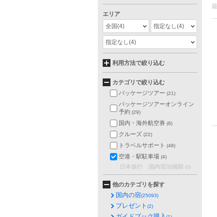
エリア
全国
(4)
指定なし
(4)
指定なし
(4)
利用方法で絞り込む
カテゴリで絞り込む
パッケージツアー
(21)
パッケージツアーオンライン
予約
(29)
国内・海外航空券
(8)
クルーズ
(22)
トラベルサポート
(48)
空港・駅駐車場
(4)
日本旅行 国内宿泊補助
(0)
他のカテゴリを探す
国内の宿
(25093)
プレゼント
(2)
ガイドブック購入
(1)