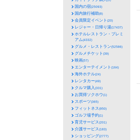
国内の宿
(25093)
国内旅行補助
(8)
会員限定イベント
(20)
レジャー・日帰り湯
(17437)
ホテルレストラン・プレミ
アム
(4332)
グルメ・レストラン
(52586)
グルメチケット
(39)
映画
(57)
エンターテイメント
(164)
海外ホテル
(24)
レンタカー
(49)
クルマ購入
(331)
お買得ソクホウ
(1)
スポーツ
(365)
フィットネス
(950)
ゴルフ場予約
(1)
育児サービス
(201)
介護サービス
(183)
ショッピング
(2777)