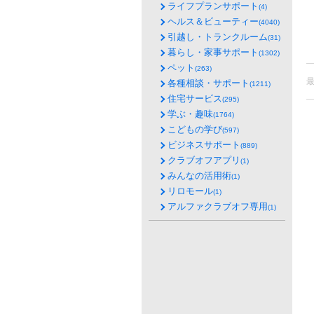
ライフプランサポート
(4)
ヘルス＆ビューティー
(4040)
引越し・トランクルーム
(31)
暮らし・家事サポート
(1302)
ペット
(263)
各種相談・サポート
(1211)
住宅サービス
(295)
学ぶ・趣味
(1764)
こどもの学び
(597)
ビジネスサポート
(889)
クラブオフアプリ
(1)
みんなの活用術
(1)
リロモール
(1)
アルファクラブオフ専用
(1)