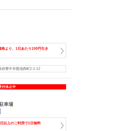
格より、1日あたり100円引き
阪府豊中市螢池西町2‐1‐12
受付休止中
駐車場
3日以上のご利用で1日無料