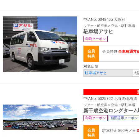
申込No. 0048465 大阪府
ツアー・航空券 > 空港・駅駐車場
駐車場アサヒ
印刷クーポン
会員
会員特典
全車種通常価
特典
対象店舗
駐車場アサヒ
大
申込No. 5025722 北海道/北海道
ツアー・航空券 > 空港・駅駐車場
新千歳空港ロングターム
印刷クーポン
画面提示クーポン
会員
駐車料金 800円／日
特典