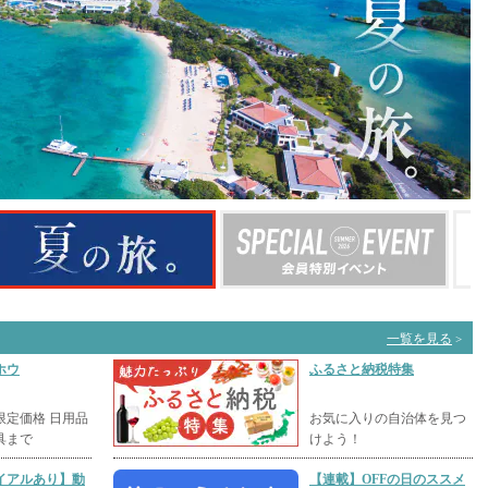
一覧を見る
>
ホウ
ふるさと納税特集
限定価格 日用品
お気に入りの自治体を見つ
具まで
けよう！
イアルあり】動
【連載】OFFの日のススメ