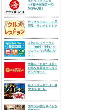
≪クラブオフの日
≫VIP会員限定一泊
500円の宿！
カフェタイムに！／居
酒屋、ランチもおトク
人気のレジャーラン
ド “無料・半額・ワ
ンコイン”お見逃しな
く！
半額以下も当たり前！
お得な会員限定ショッ
ピングサイト
当クラブ人気No.1！最
大50%OFFも♪
国内大手旅行サイトを