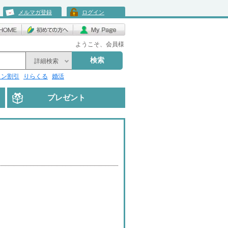
メルマガ登録
ログイン
ようこそ、会員様
検索
詳細検索
リン割引
りらくる
婚活
プレゼント